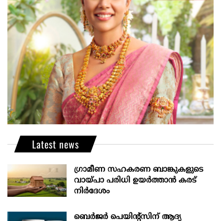
Latest news
ഗ്രാമീണ സഹകരണ ബാങ്കുകളുടെ
വായ്പാ പരിധി ഉയർത്താൻ കരട്
നിർദേശം
ബെർജർ പെയിന്റ്സിന് ആദ്യ