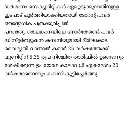
ശതമാനം സെക്യൂരിറ്റികൾ ഏറ്റെടുക്കുന്നതിനുള്ള
ഇടപാട് പൂർത്തിയാക്കിയതായി ടോറന്റ് പവർ
ഔദ്യോഗിക പത്രക്കുറിപ്പിൽ
പറഞ്ഞു. തെലങ്കാനയിലെ നോർത്തേൺ പവർ
ഡിസ്ട്രിബ്യൂഷൻ കമ്പനിയുമായി ദീർഘകാല
വൈദ്യുതി വാങ്ങൽ കരാർ 25 വർഷത്തേക്ക്
യൂണിറ്റിന് 5.35 രൂപ നിശ്ചിത താരിഫിൽ ഉണ്ടെന്നും
ശേഷിക്കുന്ന ഉപയോഗ കാലാവധി ഏകദേശം 20
വർഷമാണെന്നും കമ്പനി കൂട്ടിച്ചേർത്തു.