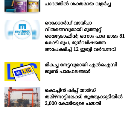
പാദത്തിൽ ശക്തമായ വളർച്ച
റെക്കോർഡ് വായ്പാ
വിതരണവുമായി മുത്തൂറ്റ്
മൈക്രോഫിൻ; ഒന്നാം പാദ ലാഭം 81
കോടി രൂപ, മുൻവർഷത്തെ
അപേക്ഷിച്ച് 12 ഇരട്ടി വർദ്ധനവ്
മികച്ച നേട്ടവുമായി എൽഐസി
ജൂൺ പാദഫലങ്ങൾ
കൊച്ചിന്‍ ഷിപ്പ് യാർഡ്
തമിഴ്നാട്ടിലേക്ക്; തൂത്തുക്കുടിയിൽ
2,000 കോടിയുടെ പദ്ധതി