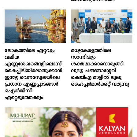
ലോകത്തിലെ ഏറ്റവും
മധ്യകേരളത്തിലെ
വലിയ
സാന്നിദ്ധ്യം
എണ്ണശേഖരങ്ങളിലൊന്ന്
ശക്തമാക്കാനൊരുങ്ങി
കൈപ്പിടിയിലൊതുക്കാന്‍
ലുലു; ചങ്ങനാശ്ശേരി
ഇന്ത്യ; വെനസ്വേലയിലെ
കെജിഎ മാളിൽ ലുലു
പ്രധാന എണ്ണപ്പാടങ്ങള്‍
ഹൈപ്പർമാർക്കറ്റ് വരുന്നു
ഒഎന്‍ജിസി
ഏറ്റെടുത്തേക്കും