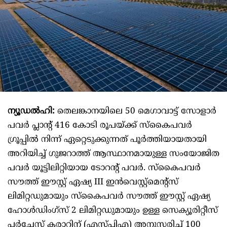
ന്യൂഡൽഹി:
തെലങ്കാനയിലെ 50 മെഗാവാട്ട് സോളാർ
പവർ പ്ലാന്റ് 416 കോടി രൂപയ്ക്ക് സ്കൈപവർ
ഗ്രൂപ്പിൽ നിന്ന് ഏറ്റെടുക്കുന്നത് പൂർത്തിയായതായി
അറിയിച്ച് ഗുജറാത്ത് ആസ്ഥാനമായുള്ള സംയോജിത
പവർ യൂട്ടിലിറ്റിയായ ടോറന്റ് പവർ. സ്കൈപവർ
സൗത്ത് ഈസ്റ്റ് ഏഷ്യ III ഇൻവെസ്റ്റ്മെന്റ്സ്
ലിമിറ്റഡുമായും സ്കൈപവർ സൗത്ത് ഈസ്റ്റ് ഏഷ്യ
ഹോൾഡിംഗ്സ് 2 ലിമിറ്റഡുമായും ഉള്ള സെക്യൂരിറ്റീസ്
പർച്ചേസ് കരാറിന് (എസ്പിഎ) അനുസരിച്ച്‌ 100