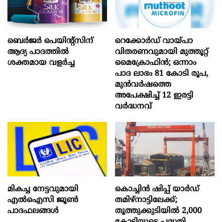
ബെർജർ പെയിന്റ്സിന്
റെക്കോർഡ് വായ്പാ
ആദ്യ പാദത്തിൽ
വിതരണവുമായി മുത്തൂറ്റ്
ശക്തമായ വളർച്ച
മൈക്രോഫിൻ; ഒന്നാം
പാദ ലാഭം 81 കോടി രൂപ,
മുൻവർഷത്തെ
അപേക്ഷിച്ച് 12 ഇരട്ടി
വർദ്ധനവ്
മികച്ച നേട്ടവുമായി
കൊച്ചിന്‍ ഷിപ്പ് യാർഡ്
എൽഐസി ജൂൺ
തമിഴ്നാട്ടിലേക്ക്;
പാദഫലങ്ങൾ
തൂത്തുക്കുടിയിൽ 2,000
കോടിയുടെ പദ്ധതി