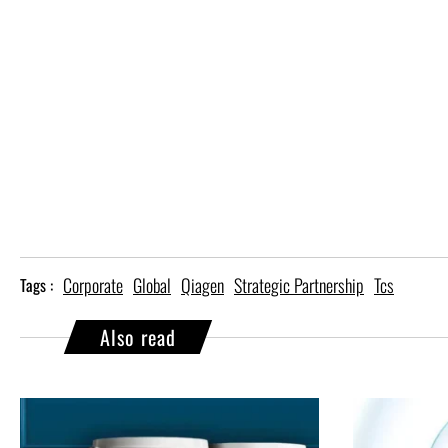
Corporate
Global
Qiagen
Strategic Partnership
Tcs
Tags :
Also read