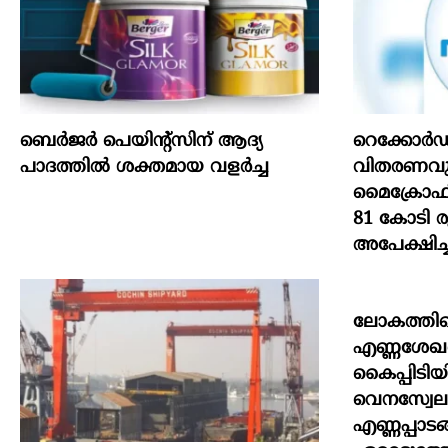
ബെർജർ പെയിന്റ്സിന് ആദ്യ
റെക്കോർഡ
പാദത്തിൽ ശക്തമായ വളർച്ച
വിതരണവുമാ
മൈക്രോഫിൻ
81 കോടി 
അപേക്ഷിച്ച
ലോകത്തില
എണ്ണശേഖര
കൈപ്പിടിയി
വെനസ്വേല
എണ്ണപ്പാടങ