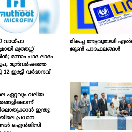
് വായ്പാ
മികച്ച നേട്ടവുമായി
യി മുത്തൂറ്റ്
ജൂൺ പാദഫലങ്ങൾ
; ഒന്നാം പാദ ലാഭം
രൂപ, മുൻവർഷത്തെ
് 12 ഇരട്ടി വർദ്ധനവ്
െ ഏറ്റവും വലിയ
ങ്ങളിലൊന്ന്
ലൊതുക്കാന്‍ ഇന്ത്യ;
യിലെ പ്രധാന
്ങള്‍ ഒഎന്‍ജിസി