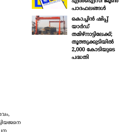
എൽഐസി ജൂൺ
പാദഫലങ്ങൾ
കൊച്ചിന്‍ ഷിപ്പ്
യാർഡ്
തമിഴ്നാട്ടിലേക്ക്;
തൂത്തുക്കുടിയിൽ
2,000 കോടിയുടെ
പദ്ധതി
ഭവം,
ക്വിയജനെ
ൽപന