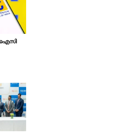
 എൽഐസി