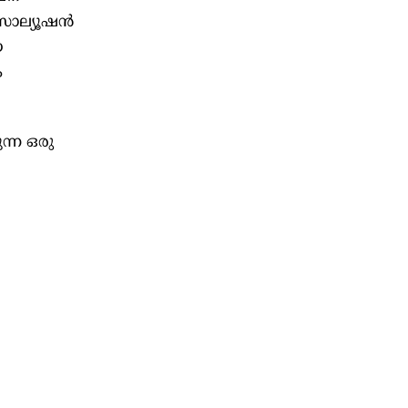
 സൊല്യൂഷൻ
യ
ം
്ന ഒരു