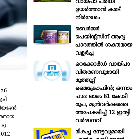
വായ്പാ പരിധി
ഉയർത്താൻ കരട്
നിർദേശം
ബെർജർ
പെയിന്റ്സിന് ആദ്യ
പാദത്തിൽ ശക്തമായ
വളർച്ച
റെക്കോർഡ് വായ്പാ
വിതരണവുമായി
മുത്തൂറ്റ്
മൈക്രോഫിൻ; ഒന്നാം
ൗഡ്
പാദ ലാഭം 81 കോടി
ഐടി
രൂപ, മുൻവർഷത്തെ
്വിയജൻ
അപേക്ഷിച്ച് 12 ഇരട്ടി
ത്തായ
വർദ്ധനവ്
 ടു
മികച്ച നേട്ടവുമായി
2012