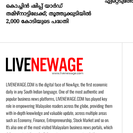
ഏറ്റെടുത്ത
കൊച്ചിന്‍ ഷിപ്പ് യാർഡ്
തമിഴ്നാട്ടിലേക്ക്; തൂത്തുക്കുടിയിൽ
2,000 കോടിയുടെ പദ്ധതി
LIVENEWAGE.COM is the digital face of NewAge, the first economic
daily in any South Indian language. One of the most authentic and
popular business news platforms, LIVENEWAGE.COM has played key
role in empowering Malayalee readers across the globe, providing them
with in-depth knowledge and valuable update, across multiple areas
such as Economy, Finance, Entrepreneurship, Stock Market and so on.
It's also one of the most visited Malayalam business news portals, which