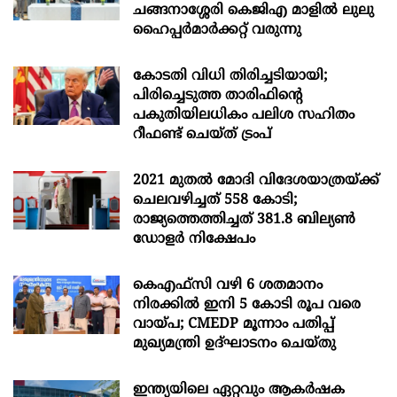
ചങ്ങനാശ്ശേരി കെജിഎ മാളിൽ ലുലു
ഹൈപ്പർമാർക്കറ്റ് വരുന്നു
കോടതി വിധി തിരിച്ചടിയായി;
പിരിച്ചെടുത്ത താരിഫിന്‍റെ
പകുതിയിലധികം പലിശ സഹിതം
റീഫണ്ട് ചെയ്ത് ട്രംപ്
2021 മുതൽ മോദി വിദേശയാത്രയ്ക്ക്
ചെലവഴിച്ചത് 558 കോടി;
രാജ്യത്തെത്തിച്ചത് 381.8 ബില്യൺ
ഡോളർ നിക്ഷേപം
കെഎഫ്സി വഴി 6 ശതമാനം
നിരക്കിൽ ഇനി 5 കോടി രൂപ വരെ
വായ്പ; CMEDP മൂന്നാം പതിപ്പ്
മുഖ്യമന്ത്രി ഉദ്ഘാടനം ചെയ്തു
ഇന്ത്യയിലെ ഏറ്റവും ആകര്‍ഷക