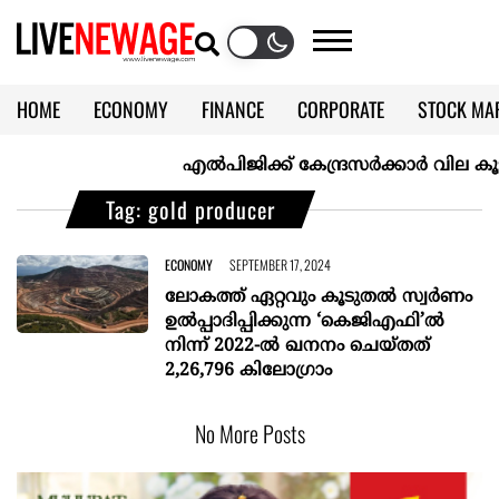
HOME
ECONOMY
FINANCE
CORPORATE
STOCK MA
CALENDAR
KERALA @70
എല്‍പിജിക്ക് കേന്ദ്രസർക്കാർ വില കൂട്ടാനൊ
Tag: gold producer
ECONOMY
SEPTEMBER 17, 2024
ലോകത്ത് ഏറ്റവും കൂടുതൽ സ്വർണം
ഉൽപ്പാദിപ്പിക്കുന്ന ‘കെജിഎഫി’ൽ
നിന്ന് 2022-ൽ ഖനനം ചെയ്തത്
2,26,796 കിലോഗ്രാം
No More Posts