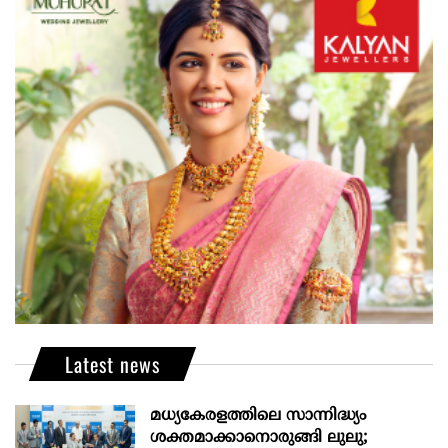
Latest news
മധ്യകേരളത്തിലെ സാന്നിദ്ധ്യം
ശക്തമാക്കാനൊരുങ്ങി ലുലു;