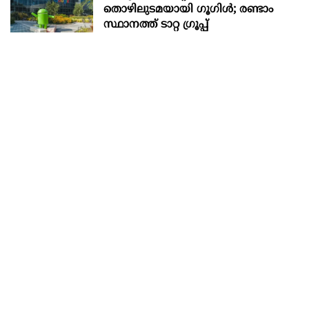
തൊഴിലുടമയായി ഗൂഗിള്‍; രണ്ടാം
സ്ഥാനത്ത് ടാറ്റ ഗ്രൂപ്പ്