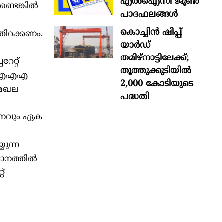
എൽഐസി ജൂൺ
ടെങ്കില്‍
പാദഫലങ്ങൾ
കൊച്ചിന്‍ ഷിപ്പ്
്തിറക്കണം.
യാർഡ്
തമിഴ്നാട്ടിലേക്ക്;
േറ്റ്
തൂത്തുക്കുടിയിൽ
ന്ന എഎഎ
2,000 കോടിയുടെ
മേഖല
പദ്ധതി
തമാനവും ഏക
യുന്ന
നത്തില്‍
റ്