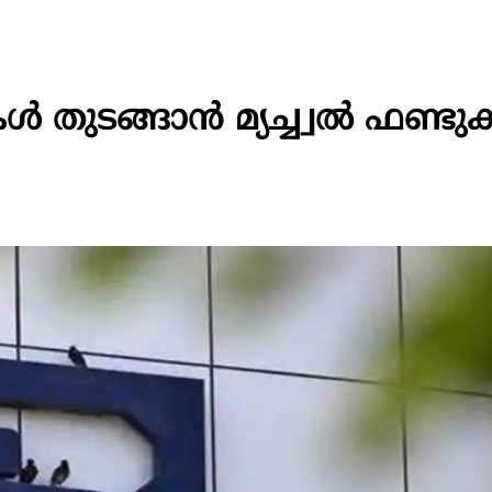
തുടങ്ങാന്‍ മ്യച്ച്വല്‍ ഫണ്ട