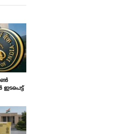
ഫോൺ
ൽ ഇടപെട്ട്