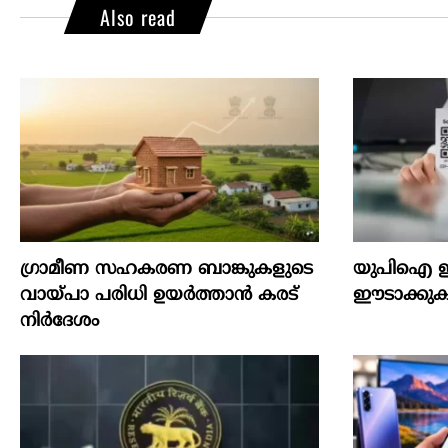
Also read
ഗ്രാമീണ സഹകരണ ബാങ്കുകളുടെ
യുപിഐ ഇ
വായ്പാ പരിധി ഉയർത്താൻ കരട്
ഈടാക്കുക 
നിർദേശം