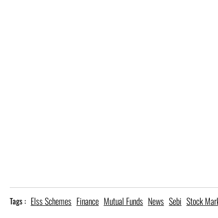
Elss Schemes
Finance
Mutual Funds
News
Sebi
Stock Mar
Tags :