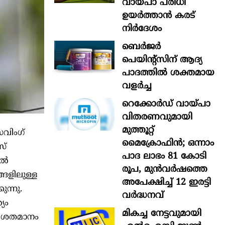
വായ്പാ പരിധി
ഉയർത്താൻ കരട്
നിർദേശം
ബെർജർ
പെയിന്റ്സിന് ആദ്യ
പാദത്തിൽ ശക്തമായ
വളർച്ച
റെക്കോർഡ് വായ്പാ
വിതരണവുമായി
മുത്തൂറ്റ്
േവിംഗ്
മൈക്രോഫിൻ; ഒന്നാം
സ്
പാദ ലാഭം 81 കോടി
്‍
രൂപ, മുൻവർഷത്തെ
്ങളിലുള്ള
അപേക്ഷിച്ച് 12 ഇരട്ടി
ന്നു.
വർദ്ധനവ്
യം
മികച്ച നേട്ടവുമായി
. 80 ശതമാനം