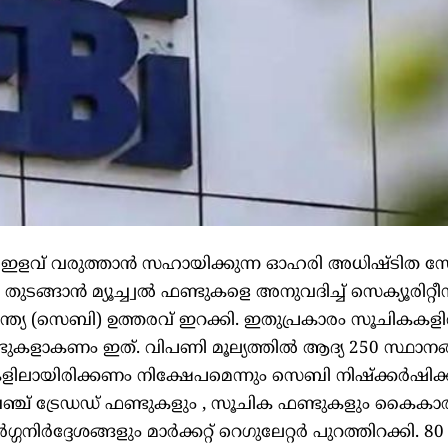
‍ ഇളവ് വരുത്താന്‍ സഹായിക്കുന്ന ഓഹരി അധിഷ്ടിത സ
ടങ്ങാന്‍ മ്യൂച്ച്വല്‍ ഫണ്ടുകളെ അനുവദിച്ച് സെക്യൂരിറ്റീ
ന്ത്യ (സെബി) ഉത്തരവ് ഇറക്കി. ഇതുപ്രകാരം സൂചികകളില
ണ്ടുകളാകണം ഇത്. വിപണി മൂല്യത്തില്‍ ആദ്യ 250 സ്ഥാനങ
യിരിക്കണം നിക്ഷേപമെന്നും സെബി നിഷ്‌ക്കര്‍ഷിക്കു
േഞ്ച് ട്രേഡഡ് ഫണ്ടുകളും , സൂചിക ഫണ്ടുകളും കൈകാര്
‍ഗ്ഗനിര്‍ദ്ദേശങ്ങളും മാര്‍ക്കറ്റ് റെഗുലേറ്റര്‍ പുറത്തിറക്കി