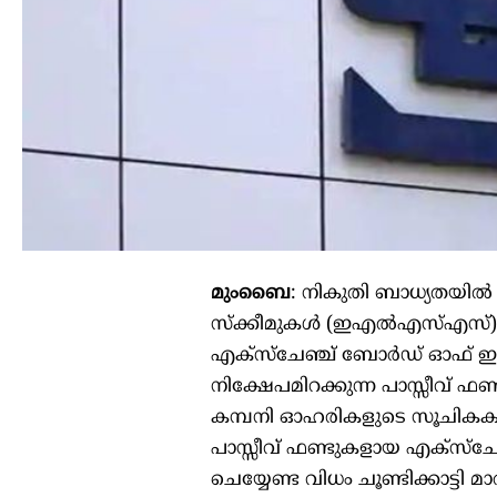
മുംബൈ
: നികുതി ബാധ്യതയില്
സ്‌ക്കീമുകള്‍ (ഇഎല്‍എസ്എസ്) തു
എക്‌സ്‌ചേഞ്ച് ബോര്‍ഡ് ഓഫ് ഇ
നിക്ഷേപമിറക്കുന്ന പാസ്സീവ് ഫ
കമ്പനി ഓഹരികളുടെ സൂചികകളിലാ
പാസ്സീവ് ഫണ്ടുകളായ എക്‌സ്‌ച
ചെയ്യേണ്ട വിധം ചൂണ്ടിക്കാട്ടി മാര്