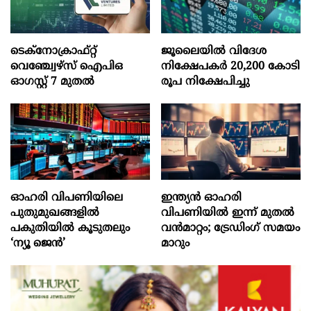
ടെക്‌നോക്രാഫ്‌റ്റ്‌
ജൂലൈയില്‍ വിദേശ
വെഞ്ച്വേഴ്‌സ്‌ ഐപിഒ
നിക്ഷേപകര്‍ 20,200 കോടി
ഓഗസ്റ്റ്‌ 7 മുതല്‍
രൂപ നിക്ഷേപിച്ചു
ഓഹരി വിപണിയിലെ
ഇന്ത്യൻ ഓഹരി
പുതുമുഖങ്ങളിൽ
വിപണിയിൽ ഇന്ന് മുതൽ
പകുതിയിൽ കൂടുതലും
വൻമാറ്റം; ട്രേഡിംഗ് സമയം
‘ന്യൂ ജെൻ’
മാറും