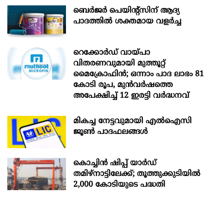
ബെർജർ പെയിന്റ്സിന് ആദ്യ
പാദത്തിൽ ശക്തമായ വളർച്ച
റെക്കോർഡ് വായ്പാ
വിതരണവുമായി മുത്തൂറ്റ്
മൈക്രോഫിൻ; ഒന്നാം പാദ ലാഭം 81
കോടി രൂപ, മുൻവർഷത്തെ
അപേക്ഷിച്ച് 12 ഇരട്ടി വർദ്ധനവ്
മികച്ച നേട്ടവുമായി എൽഐസി
ജൂൺ പാദഫലങ്ങൾ
കൊച്ചിന്‍ ഷിപ്പ് യാർഡ്
തമിഴ്നാട്ടിലേക്ക്; തൂത്തുക്കുടിയിൽ
2,000 കോടിയുടെ പദ്ധതി