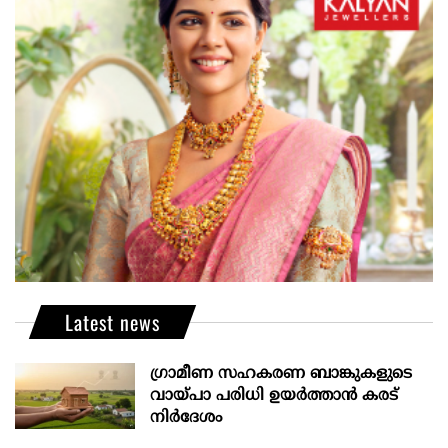
Latest news
ഗ്രാമീണ സഹകരണ ബാങ്കുകളുടെ
വായ്പാ പരിധി ഉയർത്താൻ കരട്
നിർദേശം