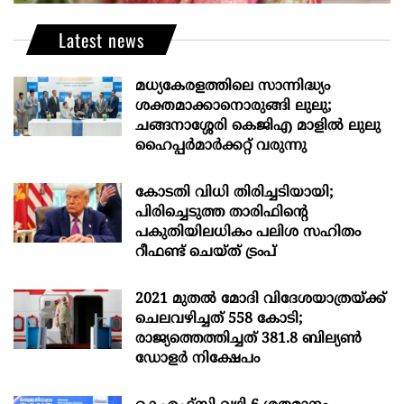
Latest news
മധ്യകേരളത്തിലെ സാന്നിദ്ധ്യം
ശക്തമാക്കാനൊരുങ്ങി ലുലു;
ചങ്ങനാശ്ശേരി കെജിഎ മാളിൽ ലുലു
ഹൈപ്പർമാർക്കറ്റ് വരുന്നു
കോടതി വിധി തിരിച്ചടിയായി;
പിരിച്ചെടുത്ത താരിഫിന്‍റെ
പകുതിയിലധികം പലിശ സഹിതം
റീഫണ്ട് ചെയ്ത് ട്രംപ്
2021 മുതൽ മോദി വിദേശയാത്രയ്ക്ക്
ചെലവഴിച്ചത് 558 കോടി;
രാജ്യത്തെത്തിച്ചത് 381.8 ബില്യൺ
ഡോളർ നിക്ഷേപം