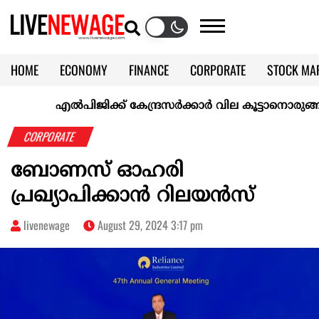
HOME
ECONOMY
FINANCE
CORPORATE
STOCK MA
CALENDAR
KERALA @70
എല്‍പിജിക്ക് കേന്ദ്രസർക്കാർ വില കൂട്ടാനൊരുങ്ങുന്നുവെന്
CORPORATE
ബോണസ് ഓഹരി
പ്രഖ്യാപിക്കാന്‍ റിലയന്‍സ്
livenewage
August 29, 2024 3:17 pm