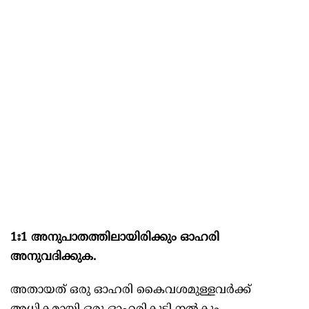
1ഃ1 അനുപാതത്തിലായിരിക്കും ഓഹരി
അനുവദിക്കുക.
അതായത് ഒരു ഓഹരി കൈവശമുള്ളവർക്ക്