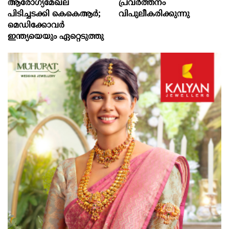
ആരോഗ്യമേഖല
പ്രവര്‍ത്തനം
പിടിച്ചടക്കി കെകെആർ;
വിപുലീകരിക്കുന്നു
മെഡിക്കോവർ
ഇന്ത്യയെയും ഏറ്റെടുത്തു