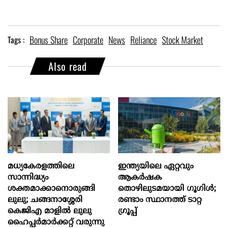
Bonus Share
Corporate
News
Reliance
Stock Market
Tags :
Also read
മധ്യകേരളത്തിലെ
ഇന്ത്യയിലെ ഏറ്റവും
സാന്നിദ്ധ്യം
ആകര്‍ഷക
ശക്തമാക്കാനൊരുങ്ങി
തൊഴിലുടമയായി ഗൂഗിള്‍;
ലുലു; ചങ്ങനാശ്ശേരി
രണ്ടാം സ്ഥാനത്ത് ടാറ്റ
കെജിഎ മാളിൽ ലുലു
ഗ്രൂപ്പ്
ഹൈപ്പർമാർക്കറ്റ് വരുന്നു