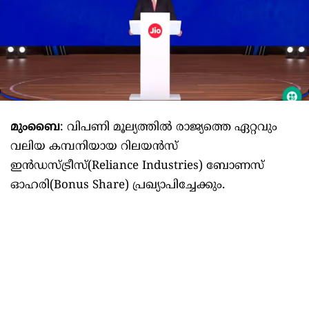
മുംബൈ
: വിപണി മൂല്യത്തിൽ രാജ്യത്തെ ഏറ്റവും
വലിയ കമ്പനിയായ റിലയൻസ്
ഇൻഡസ്ട്രീസ്(Reliance Industries) ബോണസ്
ഓഹരി(Bonus Share) പ്രഖ്യാപിച്ചേക്കും.