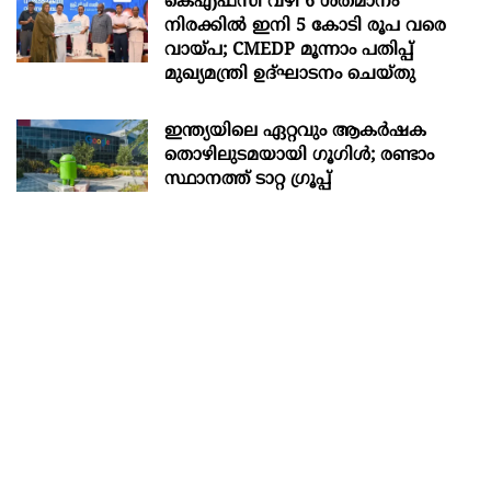
കെഎഫ്സി വഴി 6 ശതമാനം
നിരക്കിൽ ഇനി 5 കോടി രൂപ വരെ
വായ്പ; CMEDP മൂന്നാം പതിപ്പ്
മുഖ്യമന്ത്രി ഉദ്ഘാടനം ചെയ്തു
ഇന്ത്യയിലെ ഏറ്റവും ആകര്‍ഷക
തൊഴിലുടമയായി ഗൂഗിള്‍; രണ്ടാം
സ്ഥാനത്ത് ടാറ്റ ഗ്രൂപ്പ്