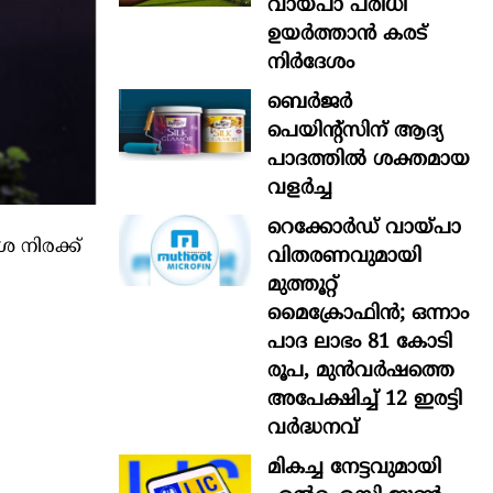
വായ്പാ പരിധി
ഉയർത്താൻ കരട്
നിർദേശം
ബെർജർ
പെയിന്റ്സിന് ആദ്യ
പാദത്തിൽ ശക്തമായ
വളർച്ച
റെക്കോർഡ് വായ്പാ
 നിരക്ക്
വിതരണവുമായി
മുത്തൂറ്റ്
മൈക്രോഫിൻ; ഒന്നാം
പാദ ലാഭം 81 കോടി
രൂപ, മുൻവർഷത്തെ
അപേക്ഷിച്ച് 12 ഇരട്ടി
വർദ്ധനവ്
മികച്ച നേട്ടവുമായി