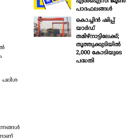
എൽഐസി ജൂൺ
പാദഫലങ്ങൾ
കൊച്ചിന്‍ ഷിപ്പ്
യാർഡ്
തമിഴ്നാട്ടിലേക്ക്;
തൂത്തുക്കുടിയിൽ
്‍
2,000 കോടിയുടെ
ം
പദ്ധതി
യി പലിശ
നങ്ങള്‍
ാനാണ്