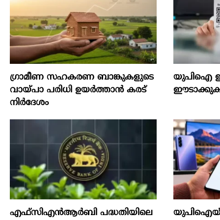
ഗ്രാമീണ സഹകരണ ബാങ്കുകളുടെ
യുപിഐ ഇ
വായ്പാ പരിധി ഉയർത്താൻ കരട്
ഈടാക്കുക 
നിർദേശം
എഫ്സിഎൻആർബി പദ്ധതിയിലെ
യുപിഐയ്ക്ക്