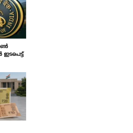
ഫോൺ
ൽ ഇടപെട്ട്