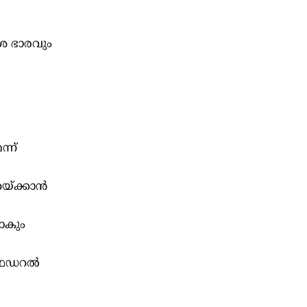
ശ ഭാരവും
്ന്
റയ്ക്കാൻ
ാകും
ഫെഡറല്‍