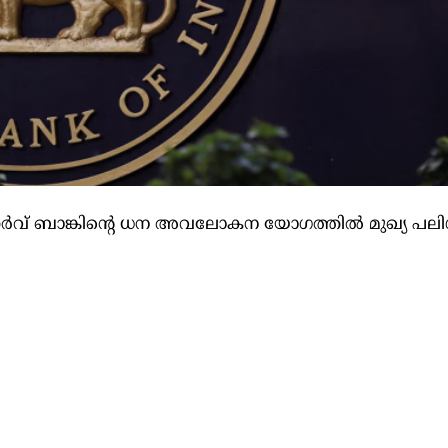
ർവ് ബാങ്കിന്റെ ധന അവലോകന യോഗത്തില്‍ മുഖ്യ പലിശ