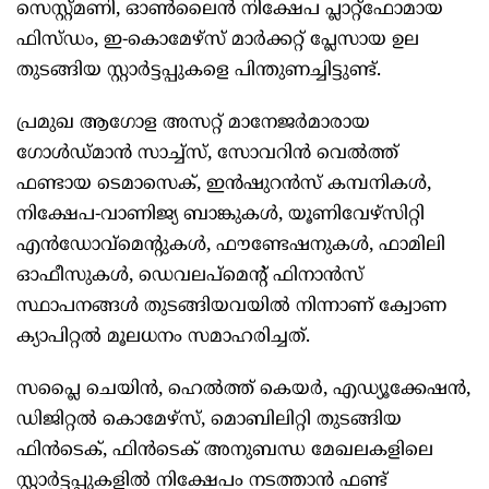
സെസ്റ്റ്മണി, ഓൺലൈൻ നിക്ഷേപ പ്ലാറ്റ്‌ഫോമായ
ഫിസ്‌ഡം, ഇ-കൊമേഴ്‌സ് മാർക്കറ്റ് പ്ലേസായ ഉല
തുടങ്ങിയ സ്റ്റാർട്ടപ്പുകളെ പിന്തുണച്ചിട്ടുണ്ട്.
പ്രമുഖ ആഗോള അസറ്റ് മാനേജർമാരായ
ഗോൾഡ്‌മാൻ സാച്ച്‌സ്, സോവറിൻ വെൽത്ത്
ഫണ്ടായ ടെമാസെക്, ഇൻഷുറൻസ് കമ്പനികൾ,
നിക്ഷേപ-വാണിജ്യ ബാങ്കുകൾ, യൂണിവേഴ്‌സിറ്റി
എൻഡോവ്‌മെന്റുകൾ, ഫൗണ്ടേഷനുകൾ, ഫാമിലി
ഓഫീസുകൾ, ഡെവലപ്‌മെന്റ് ഫിനാൻസ്
സ്ഥാപനങ്ങൾ തുടങ്ങിയവയിൽ നിന്നാണ് ക്വോണ
ക്യാപിറ്റൽ മൂലധനം സമാഹരിച്ചത്.
സപ്ലൈ ചെയിൻ, ഹെൽത്ത് കെയർ, എഡ്യൂക്കേഷൻ,
ഡിജിറ്റൽ കൊമേഴ്‌സ്, മൊബിലിറ്റി തുടങ്ങിയ
ഫിൻ‌ടെക്, ഫിൻ‌ടെക് അനുബന്ധ മേഖലകളിലെ
സ്റ്റാർട്ടപ്പുകളിൽ നിക്ഷേപം നടത്താൻ ഫണ്ട്