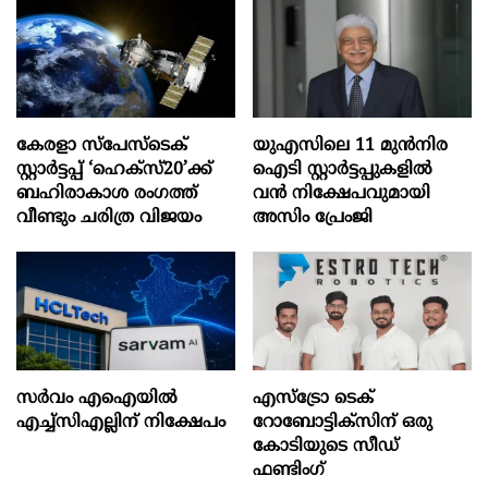
കേരളാ സ്പേസ്ടെക്
യുഎസിലെ 11 മുന്‍നിര
സ്റ്റാർട്ടപ്പ് ‘ഹെക്സ്20’ക്ക്
ഐടി സ്റ്റാര്‍ട്ടപ്പുകളില്‍
ബഹിരാകാശ രംഗത്ത്
വന്‍ നിക്ഷേപവുമായി
വീണ്ടും ചരിത്ര വിജയം
അസിം പ്രേംജി
സർവം എഐയിൽ
എസ്‌ട്രോ ടെക്
എച്ച്സിഎല്ലിന് നിക്ഷേപം
റോബോട്ടിക്‌സിന് ഒരു
കോടിയുടെ സീഡ്
ഫണ്ടിംഗ്