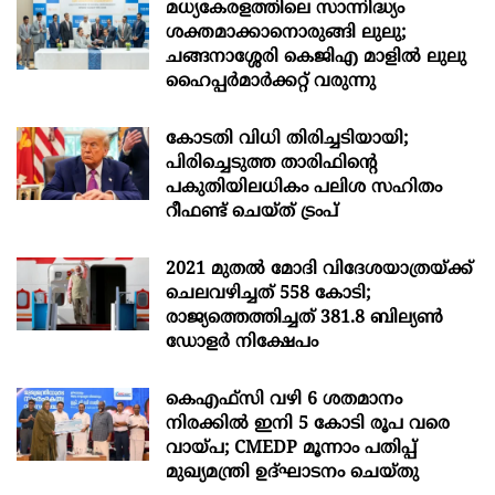
മധ്യകേരളത്തിലെ സാന്നിദ്ധ്യം
ശക്തമാക്കാനൊരുങ്ങി ലുലു;
ചങ്ങനാശ്ശേരി കെജിഎ മാളിൽ ലുലു
ഹൈപ്പർമാർക്കറ്റ് വരുന്നു
കോടതി വിധി തിരിച്ചടിയായി;
പിരിച്ചെടുത്ത താരിഫിന്‍റെ
പകുതിയിലധികം പലിശ സഹിതം
റീഫണ്ട് ചെയ്ത് ട്രംപ്
2021 മുതൽ മോദി വിദേശയാത്രയ്ക്ക്
ചെലവഴിച്ചത് 558 കോടി;
രാജ്യത്തെത്തിച്ചത് 381.8 ബില്യൺ
ഡോളർ നിക്ഷേപം
കെഎഫ്സി വഴി 6 ശതമാനം
നിരക്കിൽ ഇനി 5 കോടി രൂപ വരെ
വായ്പ; CMEDP മൂന്നാം പതിപ്പ്
മുഖ്യമന്ത്രി ഉദ്ഘാടനം ചെയ്തു