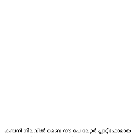
കമ്പനി നിലവിൽ ബൈ-നൗ-പേ ലേറ്റർ പ്ലാറ്റ്‌ഫോമായ