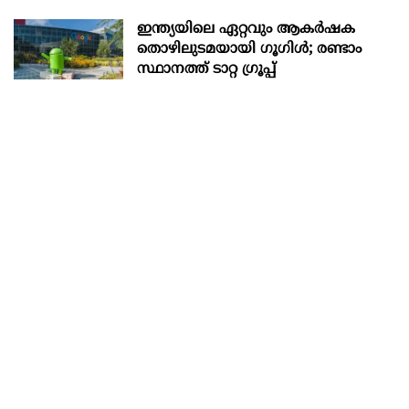
ഇന്ത്യയിലെ ഏറ്റവും ആകര്‍ഷക
തൊഴിലുടമയായി ഗൂഗിള്‍; രണ്ടാം
സ്ഥാനത്ത് ടാറ്റ ഗ്രൂപ്പ്