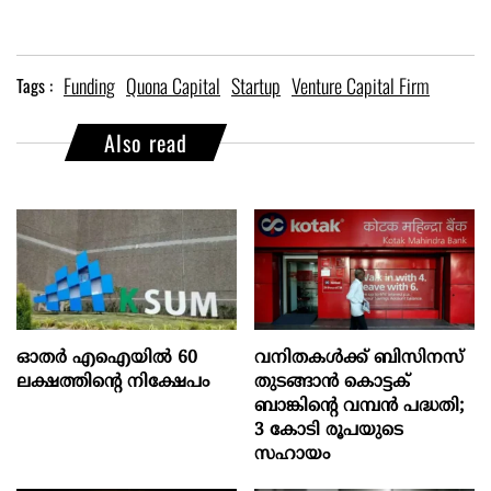
Funding
Quona Capital
Startup
Venture Capital Firm
Tags :
Also read
ഓതര്‍ എഐയില്‍ 60
വനിതകൾക്ക് ബിസിനസ്
ലക്ഷത്തിന്റെ നിക്ഷേപം
തുടങ്ങാൻ കൊട്ടക്
ബാങ്കിൻ്റെ വമ്പൻ പദ്ധതി;
3 കോടി രൂപയുടെ
സഹായം