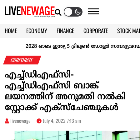
HOME
ECONOMY
FINANCE
CORPORATE
STOCK MA
CALENDAR
KERALA @70
2028 ഓടെ ഇന്ത്യ 5 ട്രില്യണ്‍ ഡോളര്‍ സമ്പദ്വ്യവസ്ഥയാ
CORPORATE
എച്ച്ഡിഎഫ്‌സി-
എച്ച്ഡിഎഫ്‌സി ബാങ്ക്
ലയനത്തിന് അനുമതി നല്‍കി
സ്റ്റോക്ക് എക്‌സ്‌ചേഞ്ചുകള്‍
livenewage
July 4, 2022 7:13 am