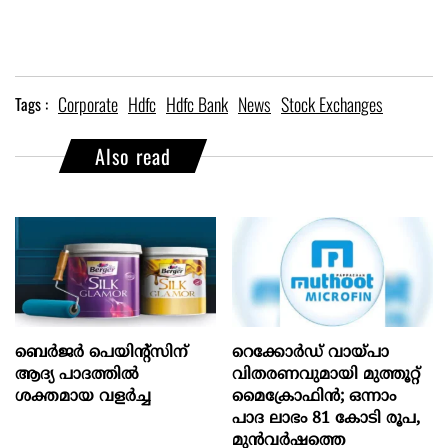
Corporate
Hdfc
Hdfc Bank
News
Stock Exchanges
Tags :
Also read
ബെർജർ പെയിന്റ്സിന്
റെക്കോർഡ് വായ്പാ
ആദ്യ പാദത്തിൽ
വിതരണവുമായി മുത്തൂറ്റ്
ശക്തമായ വളർച്ച
മൈക്രോഫിൻ; ഒന്നാം
പാദ ലാഭം 81 കോടി രൂപ,
മുൻവർഷത്തെ