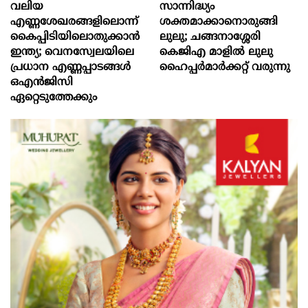
വലിയ
സാന്നിദ്ധ്യം
എണ്ണശേഖരങ്ങളിലൊന്ന്
ശക്തമാക്കാനൊരുങ്ങി
കൈപ്പിടിയിലൊതുക്കാന്‍
ലുലു; ചങ്ങനാശ്ശേരി
ഇന്ത്യ; വെനസ്വേലയിലെ
കെജിഎ മാളിൽ ലുലു
പ്രധാന എണ്ണപ്പാടങ്ങള്‍
ഹൈപ്പർമാർക്കറ്റ് വരുന്നു
ഒഎന്‍ജിസി
ഏറ്റെടുത്തേക്കും