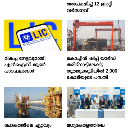
അപേക്ഷിച്ച് 12 ഇരട്ടി
വർദ്ധനവ്
മികച്ച നേട്ടവുമായി
കൊച്ചിന്‍ ഷിപ്പ് യാർഡ്
എൽഐസി ജൂൺ
തമിഴ്നാട്ടിലേക്ക്;
പാദഫലങ്ങൾ
തൂത്തുക്കുടിയിൽ 2,000
കോടിയുടെ പദ്ധതി
ലോകത്തിലെ ഏറ്റവും
മധ്യകേരളത്തിലെ