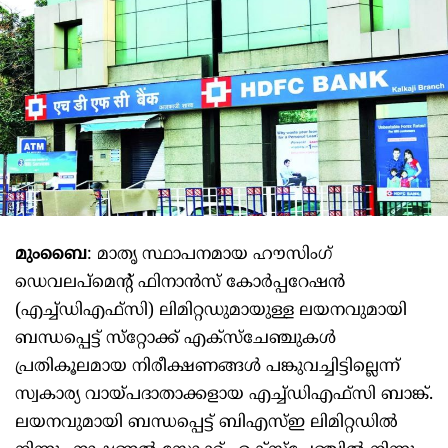
മുംബൈ
: മാതൃ സ്ഥാപനമായ ഹൗസിംഗ്
ഡെവലപ്‌മെന്റ് ഫിനാന്‍സ് കോര്‍പ്പറേഷന്‍
(എച്ച്ഡിഎഫ്‌സി) ലിമിറ്റഡുമായുള്ള ലയനവുമായി
ബന്ധപ്പെട്ട് സ്‌റ്റോക്ക് എക്‌സ്‌ചേഞ്ചുകള്‍
പ്രതികൂലമായ നിരീക്ഷണങ്ങള്‍ പങ്കുവച്ചിട്ടില്ലെന്ന്
സ്വകാര്യ വായ്പദാതാക്കളായ എച്ച്ഡിഎഫ്‌സി ബാങ്ക്.
ലയനവുമായി ബന്ധപ്പെട്ട് ബിഎസ്ഇ ലിമിറ്റഡില്‍