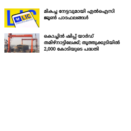
മികച്ച നേട്ടവുമായി എൽഐസി
ജൂൺ പാദഫലങ്ങൾ
കൊച്ചിന്‍ ഷിപ്പ് യാർഡ്
തമിഴ്നാട്ടിലേക്ക്; തൂത്തുക്കുടിയിൽ
2,000 കോടിയുടെ പദ്ധതി