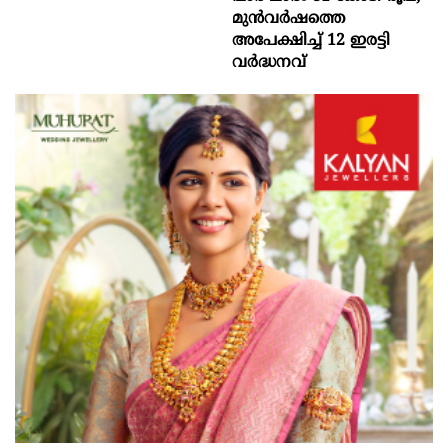
മുൻവർഷത്തെ
അപേക്ഷിച്ച് 12 ഇരട്ടി
വർദ്ധനവ്