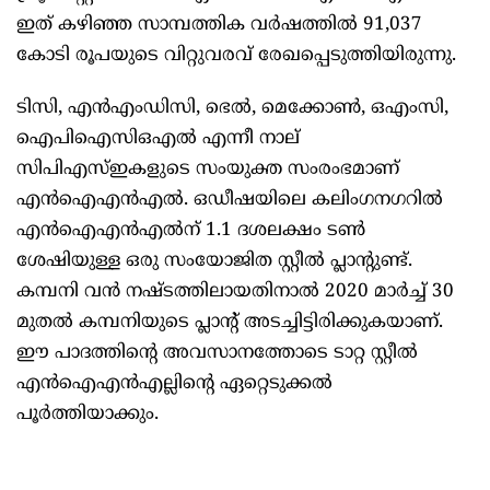
ഇത് കഴിഞ്ഞ സാമ്പത്തിക വർഷത്തിൽ 91,037
കോടി രൂപയുടെ വിറ്റുവരവ് രേഖപ്പെടുത്തിയിരുന്നു.
ടിസി, എൻഎംഡിസി, ഭെൽ, മെക്കോൺ, ഒഎംസി,
ഐപിഐസിഒഎൽ എന്നീ നാല്
സിപിഎസ്ഇകളുടെ സംയുക്ത സംരംഭമാണ്
എൻഐഎൻഎൽ. ഒഡീഷയിലെ കലിംഗനഗറിൽ
എൻഐഎൻഎൽന് 1.1 ദശലക്ഷം ടൺ
ശേഷിയുള്ള ഒരു സംയോജിത സ്റ്റീൽ പ്ലാന്റുണ്ട്.
കമ്പനി വൻ നഷ്ടത്തിലായതിനാൽ 2020 മാർച്ച് 30
മുതൽ കമ്പനിയുടെ പ്ലാന്റ് അടച്ചിട്ടിരിക്കുകയാണ്.
ഈ പാദത്തിന്റെ അവസാനത്തോടെ ടാറ്റ സ്റ്റീൽ
എൻഐഎൻഎല്ലിന്റെ ഏറ്റെടുക്കൽ
പൂർത്തിയാക്കും.