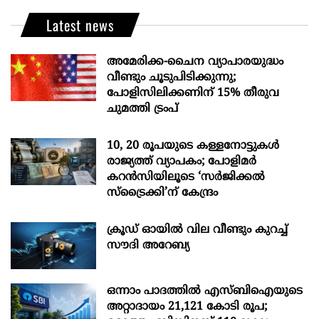
Latest news
അമേരിക്ക-ചൈന വ്യാപാരയുദ്ധം
വീണ്ടും ചൂടുപിടിക്കുന്നു;
പോളിസിലിക്കണിന് 15% തീരുവ
ചുമത്തി ട്രംപ്
10, 20 രൂപയുടെ കള്ളനോട്ടുകൾ
രാജ്യത്ത് വ്യാപകം; പോളിമർ
കറൻസിയിലൂടെ ‘സർജിക്കൽ
സ്ട്രെെക്കി’ന് കേന്ദ്രം
ക്രൂഡ് ഓയിൽ വില വീണ്ടും കുറച്ച്
സൗദി അറേബ്യ
ഒന്നാം പാദത്തിൽ എസ്ബിഐയുടെ
അറ്റാദായം 21,121 കോടി രൂപ;