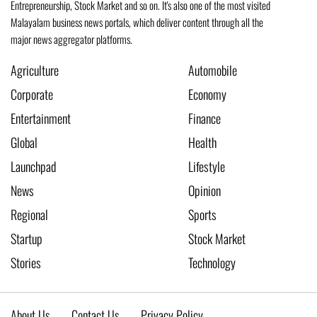
Entrepreneurship, Stock Market and so on. It's also one of the most visited
Malayalam business news portals, which deliver content through all the
major news aggregator platforms.
Agriculture
Automobile
Corporate
Economy
Entertainment
Finance
Global
Health
Launchpad
Lifestyle
News
Opinion
Regional
Sports
Startup
Stock Market
Stories
Technology
About Us
Contact Us
Privacy Policy