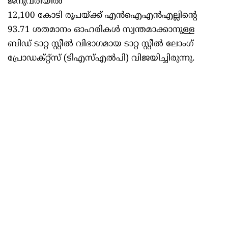
ജനുവരിയിൽ
12,100 കോടി രൂപയ്ക്ക് എൻഐഎൻഎല്ലിന്റെ
93.71 ശതമാനം ഓഹരികൾ സ്വന്തമാക്കാനുള്ള
ബിഡ് ടാറ്റ സ്റ്റീൽ വിഭാഗമായ ടാറ്റ സ്റ്റീൽ ലോംഗ്
പ്രോഡക്റ്റ്സ് (ടിഎസ്എൽപി) വിജയിച്ചിരുന്നു.