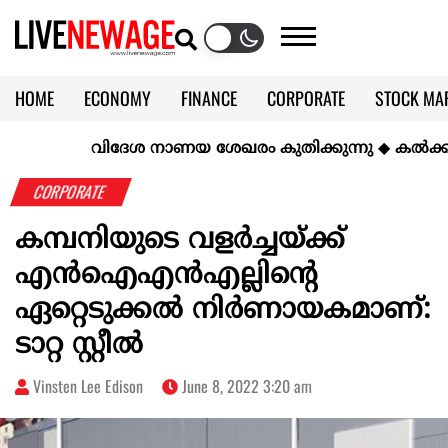
HOME
ECONOMY
FINANCE
CORPORATE
STOCK MA
CALENDAR
KERALA @70
വിദേശ നാണയ ശേഖരം കുതിക്കുന്നു
◆
കല്‍ക്കരിയില
CORPORATE
കമ്പനിയുടെ വളർച്ചയ്ക്ക്
എൻഐഎൻഎല്ലിന്റെ ​​
ഏറ്റെടുക്കൽ നിർണായകമാണ്:
ടാറ്റ സ്റ്റീൽ
Vinsten Lee Edison
June 8, 2022 3:20 am