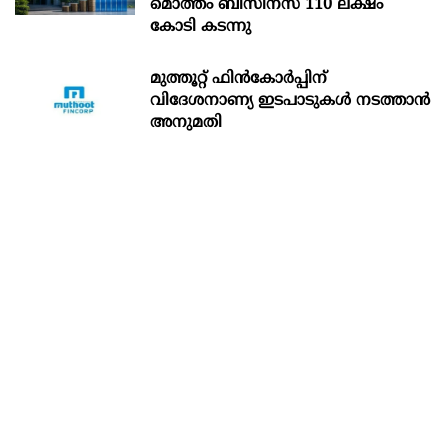
മൊത്തം ബിസിനസ് 110 ലക്ഷം
കോടി കടന്നു
മുത്തൂറ്റ് ഫിൻകോർപ്പിന്
വിദേശനാണ്യ ഇടപാടുകൾ നടത്താൻ
അനുമതി