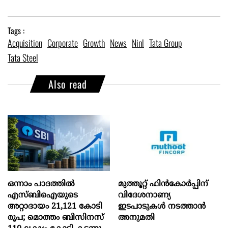
Tags :
Acquisition
Corporate
Growth
News
Ninl
Tata Group
Tata Steel
Also read
ഒന്നാം പാദത്തിൽ
മുത്തൂറ്റ് ഫിൻകോർപ്പിന്
എസ്ബിഐയുടെ
വിദേശനാണ്യ
അറ്റാദായം 21,121 കോടി
ഇടപാടുകൾ നടത്താൻ
രൂപ; മൊത്തം ബിസിനസ്
അനുമതി