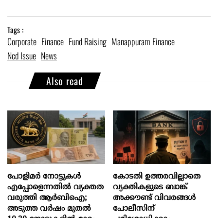
Tags :
Corporate
Finance
Fund Raising
Manappuram Finance
Ncd Issue
News
Also read
പോളിമർ നോട്ടുകൾ
കോടതി ഉത്തരവില്ലാതെ
എപ്പോളെന്നതിൽ വ്യക്തത
വ്യക്തികളുടെ ബാങ്ക്
വരുത്തി ആർബിഐ;
അക്കൗണ്ട് വിവരങ്ങൾ
അടുത്ത വർഷം മുതൽ
പോലീസിന്