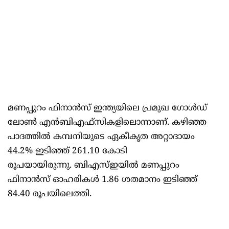
മണപ്പുറം ഫിനാൻസ് ഇന്ത്യയിലെ പ്രമുഖ ഗോൾഡ്
ലോൺ എൻബിഎഫ്‌സികളിലൊന്നാണ്. കഴിഞ്ഞ
പാദത്തിൽ കമ്പനിയുടെ ഏകീകൃത അറ്റാദായം
44.2% ഇടിഞ്ഞ് 261.10 കോടി
രൂപയായിരുന്നു. ബിഎസ്ഇയിൽ മണപ്പുറം
ഫിനാൻസ് ഓഹരികൾ 1.86 ശതമാനം ഇടിഞ്ഞ്
84.40 രൂപയിലെത്തി.