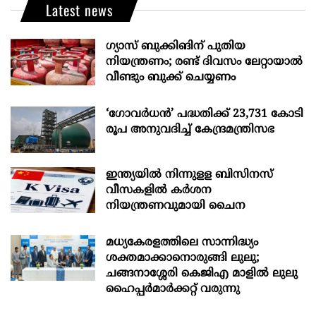
Latest news
ഗ്യാസ് ബുക്കിങിന് പുതിയ
നിയന്ത്രണം; രണ്ട് ദിവസം ലേറ്റായാൽ
വീണ്ടും ബുക്ക് ചെയ്യണം
‘ഗോവർധൻ’ പദ്ധതിക്ക് 23,731 കോടി
രൂപ അനുവദിച്ച് കേന്ദ്രമന്ത്രിസഭ
ഇന്ത്യയില്‍ നിന്നുളള ബിസിനസ്
വീസകളിൽ കർശന
നിയന്ത്രണവുമായി ചൈന
മധ്യകേരളത്തിലെ സാന്നിദ്ധ്യം
ശക്തമാക്കാനൊരുങ്ങി ലുലു;
ചങ്ങനാശ്ശേരി കെജിഎ മാളിൽ ലുലു
ഹൈപ്പർമാർക്കറ്റ് വരുന്നു