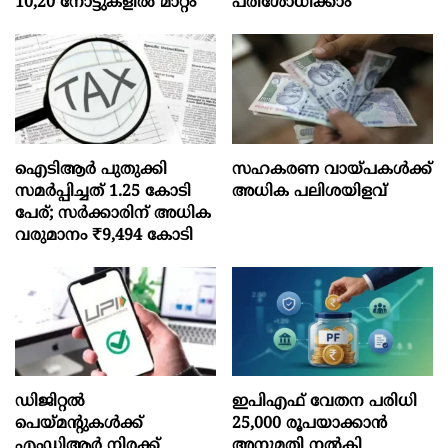
10,20 നോട്ടുകളിൽ മാറ്റം
പരിശോധിക്കാം
ഐടിആര്‍ പുതുക്കി
സഹകരണ വായ്പകള്‍ക്ക്
സമർപ്പിച്ചത് 1.25 കോടി
അധിക പലിശയിളവ്
പേര്; സർക്കാരിന് അധിക
വരുമാനം ₹9,494 കോടി
ഡിജിറ്റൽ
ഇപിഎഫ് വേതന പരിധി
പെയ്മന്റുകൾക്ക്
25,000 രൂപയാക്കാൻ
എംഡിആർ നിരക്ക്
അനുമതി നൽകി