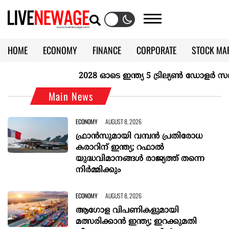
HOME
ECONOMY
FINANCE
CORPORATE
STOCK MA
CALENDAR
KERALA @70
2028 ഓടെ ഇന്ത്യ 5 ട്രില്യണ്‍ ഡോളര്‍ സമ്പ
Main News
ECONOMY
AUGUST 8, 2026
ഫ്രാൻസുമായി വമ്പന്‍ പ്രതിരോധ
കരാറിന് ഇന്ത്യ; റഫാല്‍
യുദ്ധവിമാനങ്ങള്‍ രാജ്യത്ത് തന്നെ
നിര്‍മ്മിക്കും
ECONOMY
AUGUST 8, 2026
ആഗോള വിപണികളുമായി
മത്സരിക്കാൻ ഇന്ത്യ; ഇറക്കുമതി