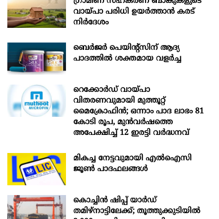
ഗ്രാമീണ സഹകരണ ബാങ്കുകളുടെ
വായ്പാ പരിധി ഉയർത്താൻ കരട്
നിർദേശം
ബെർജർ പെയിന്റ്സിന് ആദ്യ
പാദത്തിൽ ശക്തമായ വളർച്ച
റെക്കോർഡ് വായ്പാ
വിതരണവുമായി മുത്തൂറ്റ്
മൈക്രോഫിൻ; ഒന്നാം പാദ ലാഭം 81
കോടി രൂപ, മുൻവർഷത്തെ
അപേക്ഷിച്ച് 12 ഇരട്ടി വർദ്ധനവ്
മികച്ച നേട്ടവുമായി എൽഐസി
ജൂൺ പാദഫലങ്ങൾ
കൊച്ചിന്‍ ഷിപ്പ് യാർഡ്
തമിഴ്നാട്ടിലേക്ക്; തൂത്തുക്കുടിയിൽ