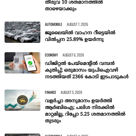
തീരുവ 10 ശതമാനത്തിൽ
താഴെയാക്കും
AUTOMOBILE
AUGUST 7, 2026
ജൂലൈയിൽ വാഹന റീട്ടെയിൽ
വിൽപ്പന 25.89% ഉയർന്നു
ECONOMY
AUGUST 6, 2026
ഡിജിറ്റല്‍ പേയ്‌മെന്റില്‍ വമ്പന്‍
കുതിപ്പ്; ഒരുമാസം യുപിഐവഴി
നടത്തിയത് 2366 കോടി ഇടപാടുകള്‍
FINANCE
AUGUST 5, 2026
വളർച്ചാ അനുമാനം ഉയർത്തി
ആർബിഐ; പലിശ നിരക്കിൽ
മാറ്റമില്ല, റിപ്പോ 5.25 ശതമാനത്തിൽ
തുടരും