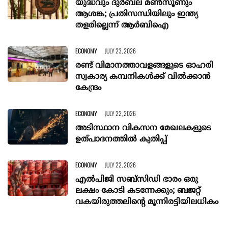
യുദ്ധവും ദുർബല മൺസൂണും
ആശങ്ക; പ്രതിസന്ധിയിലും ഇന്ത്യ
തളരില്ലെന്ന് ആർബിഐ
ECONOMY
JULY 23, 2026
രണ്ട് വിമാനത്താവളങ്ങളുടെ ഓഹരി
സ്വകാര്യ കമ്പനികൾക്ക് വിൽക്കാൻ
കേന്ദ്രം
ECONOMY
JULY 22, 2026
അടിസ്ഥാന വികസന മേഖലകളുടെ
ഉത്പാദനത്തിൽ കുതിപ്പ്
ECONOMY
JULY 22, 2026
എല്‍പിജി സബ്സിഡി ഭാരം ഒരു
ലക്ഷം കോടി കടന്നേക്കും; ബജറ്റ്
വകയിരുത്തലിന്റെ മൂന്നിരട്ടിയിലധികം