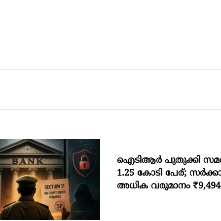
ഐടിആര്‍ പുതുക്കി സമർപ്
1.25 കോടി പേര്; സർക്കാ
അധിക വരുമാനം ₹9,49