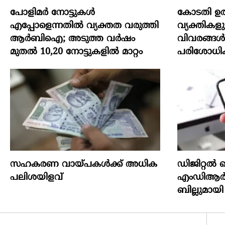
പോളിമർ നോട്ടുകൾ
കോടതി ഉത
എപ്പോളെന്നതിൽ വ്യക്തത വരുത്തി
വ്യക്തികളു
ആർബിഐ; അടുത്ത വർഷം
വിവരങ്ങൾ
മുതൽ 10,20 നോട്ടുകളിൽ മാറ്റം
പരിശോധിക
സഹകരണ വായ്പകള്‍ക്ക് അധിക
ഡിജിറ്റൽ പ
പലിശയിളവ്
എംഡിആർ ന
ബില്ലുമായി