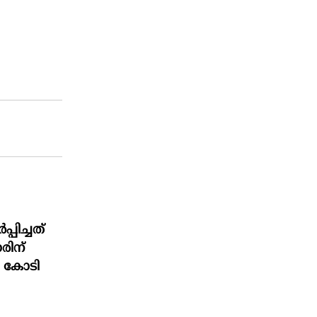
പിച്ചത്
രിന്
4 കോടി