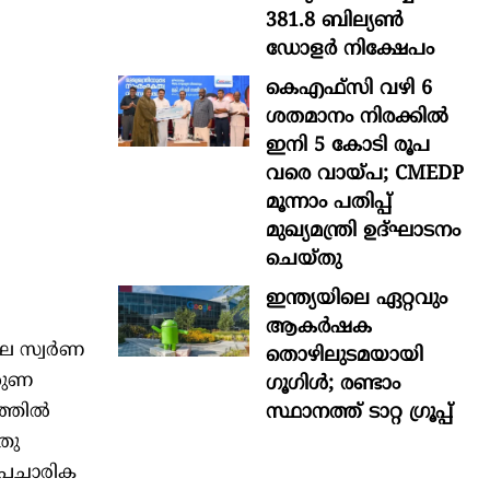
381.8 ബില്യൺ
ഡോളർ നിക്ഷേപം
കെഎഫ്സി വഴി 6
ശതമാനം നിരക്കിൽ
ഇനി 5 കോടി രൂപ
വരെ വായ്പ; CMEDP
മൂന്നാം പതിപ്പ്
മുഖ്യമന്ത്രി ഉദ്ഘാടനം
ചെയ്തു
ഇന്ത്യയിലെ ഏറ്റവും
ആകര്‍ഷക
െ സ്വര്‍ണ
തൊഴിലുടമയായി
്തുണ
ഗൂഗിള്‍; രണ്ടാം
സ്ഥാനത്ത് ടാറ്റ ഗ്രൂപ്പ്
്തില്‍
തു
‍ ഔപചാരിക