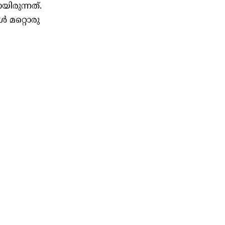
യിരുന്നത്.
്‍ മറ്റൊരു