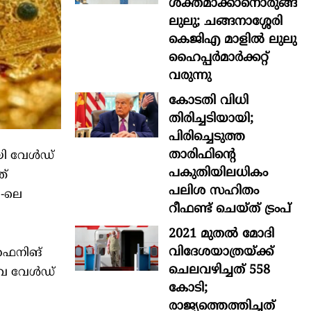
ശക്തമാക്കാനൊരുങ്ങി
ലുലു; ചങ്ങനാശ്ശേരി
കെജിഎ മാളിൽ ലുലു
ഹൈപ്പർമാർക്കറ്റ്
വരുന്നു
കോടതി വിധി
തിരിച്ചടിയായി;
പിരിച്ചെടുത്ത
താരിഫിന്‍റെ
യി വേള്‍ഡ്
പകുതിയിലധികം
ത്
പലിശ സഹിതം
1-ലെ
റീഫണ്ട് ചെയ്ത് ട്രംപ്
2021 മുതൽ മോദി
വിദേശയാത്രയ്ക്ക്
റിഫൈനിങ്
ചെലവഴിച്ചത് 558
െ വേള്‍ഡ്
കോടി;
രാജ്യത്തെത്തിച്ചത്