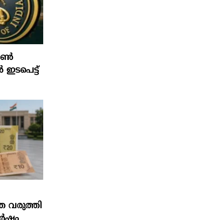
ഫോൺ
ൽ ഇടപെട്ട്
ത വരുത്തി
ർഷം