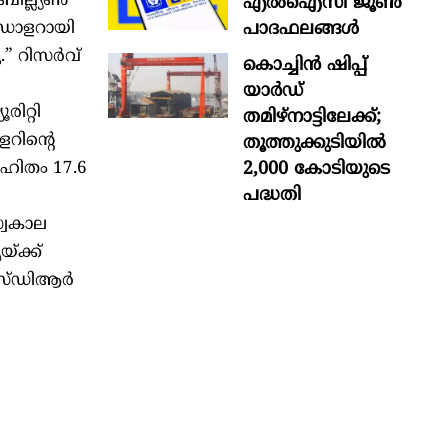
ില്ല്യണ്‍
എൽഐസി ജൂൺ
പാദഫലങ്ങൾ
‍ ഡോളറായി
” റിസര്‍വ്
കൊച്ചിന്‍ ഷിപ്പ്
യാർഡ്
ിറ്റി
തമിഴ്നാട്ടിലേക്ക്;
ളറിന്റെ
തൂത്തുക്കുടിയിൽ
2,000 കോടിയുടെ
ിഹിതം 17.6
പദ്ധതി
്വകാല
്ക്ക്
എസ്ഡിആര്‍