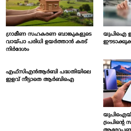
ഗ്രാമീണ സഹകരണ ബാങ്കുകളുടെ
യുപിഐ ഇ
വായ്പാ പരിധി ഉയർത്താൻ കരട്
ഈടാക്കുക 
നിർദേശം
എഫ്സിഎൻആർബി പദ്ധതിയിലെ
ഇളവ് നീട്ടാതെ ആർബിഐ
യുപിഐയ്ക്ക്
ട്രംപിന്‍റെ സ
ആരോപണ