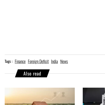
Finance
Foreign Deficit
India
News
Tags :
Also read