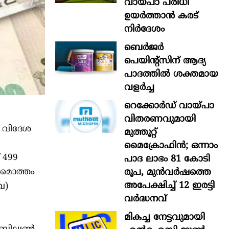
വായ്പാ പരിധി
ഉയർത്താൻ കരട്
നിർദേശം
ബെർജർ
പെയിന്റ്സിന് ആദ്യ
പാദത്തിൽ ശക്തമായ
വളർച്ച
റെക്കോർഡ് വായ്പാ
വിതരണവുമായി
ം വിദേശ
മുത്തൂറ്റ്
മൈക്രോഫിൻ; ഒന്നാം
 499
പാദ ലാഭം 81 കോടി
രൂപ, മുൻവർഷത്തെ
. മൊത്തം
അപേക്ഷിച്ച് 12 ഇരട്ടി
വ)
വർദ്ധനവ്
മികച്ച നേട്ടവുമായി