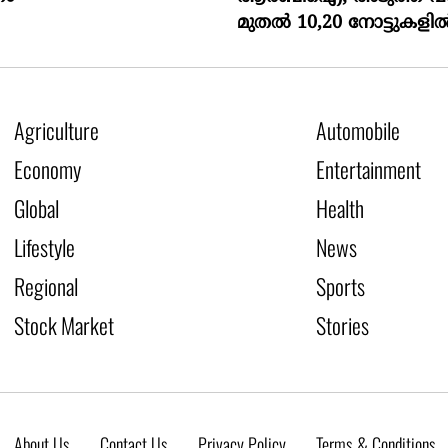
മുതൽ 10,20 നോട്ടുകളിൽ 
Agriculture
Automobile
Economy
Entertainment
Global
Health
Lifestyle
News
Regional
Sports
Stock Market
Stories
About Us
Contact Us
Privacy Policy
Terms & Conditions