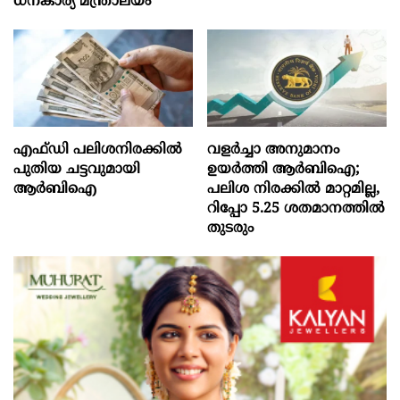
ധനകാര്യ മന്ത്രാലയം
എഫ്‍ഡി പലിശനിരക്കിൽ
വളർച്ചാ അനുമാനം
പുതിയ ചട്ടവുമായി
ഉയർത്തി ആർബിഐ;
ആർബിഐ
പലിശ നിരക്കിൽ മാറ്റമില്ല,
റിപ്പോ 5.25 ശതമാനത്തിൽ
തുടരും