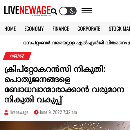
HOME
ECONOMY
FINANCE
CORPORATE
STOCK MA
CALENDAR
KERALA @70
സെപ്റ്റംബർ വരെയുള്ള എൽഎൻജി വിതരണം ഉറപ്പാക്കി
FINANCE
ക്രിപ്‌റ്റോകറന്‍സി നികുതി:
പൊതുജനങ്ങളെ
ബോധവാന്മാരാക്കാന്‍ വരുമാന
നികുതി വകുപ്പ്
livenewage
June 9, 2022 7:32 am