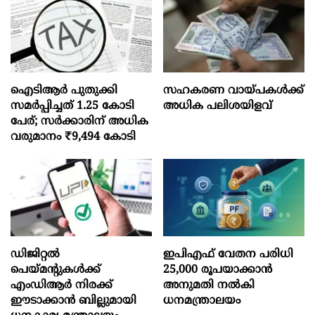
ഐടിആര്‍ പുതുക്കി
സഹകരണ വായ്പകള്‍ക്ക്
സമർപ്പിച്ചത് 1.25 കോടി
അധിക പലിശയിളവ്
പേര്; സർക്കാരിന് അധിക
വരുമാനം ₹9,494 കോടി
ഡിജിറ്റൽ
ഇപിഎഫ് വേതന പരിധി
പെയ്മന്റുകൾക്ക്
25,000 രൂപയാക്കാൻ
എംഡിആർ നിരക്ക്
അനുമതി നൽകി
ഈടാക്കാൻ ബില്ലുമായി
ധനമന്ത്രാലയം