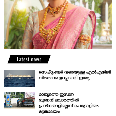
Latest news
സെപ്റ്റംബർ വരെയുള്ള എൽഎൻജി
വിതരണം ഉറപ്പാക്കി ഇന്ത്യ
രാജ്യത്തെ ഇന്ധന
ഗുണനിലവാരത്തില്‍
പ്രശ്‌നങ്ങളില്ലെന്ന് പെട്രോളിയം
മന്ത്രാലയം