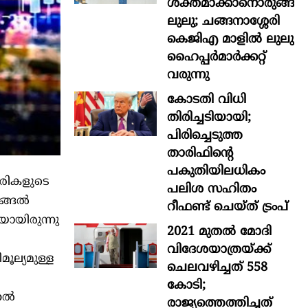
ശക്തമാക്കാനൊരുങ്ങി
ലുലു; ചങ്ങനാശ്ശേരി
കെജിഎ മാളിൽ ലുലു
ഹൈപ്പർമാർക്കറ്റ്
വരുന്നു
കോടതി വിധി
തിരിച്ചടിയായി;
പിരിച്ചെടുത്ത
താരിഫിന്‍റെ
പകുതിയിലധികം
ഓഹരികളുടെ
പലിശ സഹിതം
്ങല്‍
റീഫണ്ട് ചെയ്ത് ട്രംപ്
നയായിരുന്നു
2021 മുതൽ മോദി
വിദേശയാത്രയ്ക്ക്
ൂല്യമുള്ള
ചെലവഴിച്ചത് 558
കോടി;
ല്‍
രാജ്യത്തെത്തിച്ചത്