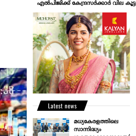
എല്‍പിജിക്ക് കേന്ദ്രസർക്കാർ വില കൂട്ടാനൊരുങ്ങുന്
Latest news
മധ്യകേരളത്തിലെ
സാന്നിദ്ധ്യം