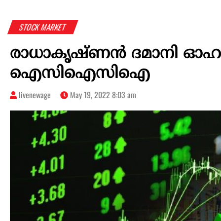
STOCK MARKET
രാധാകൃഷ്ണന്‍ ദമാനി ഓഹരിയ
ഐസിഐസിഐ
livenewage
May 19, 2022 8:03 am