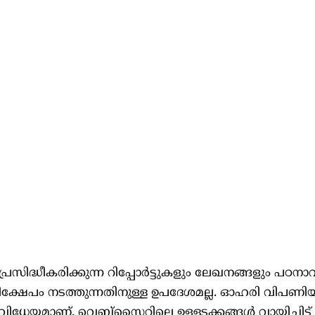
ിദ്ധീകരിക്കുന്ന റിപ്പോർട്ടുകളും ലേഖനങ്ങളും പഠനാവ
നിക്ഷേപം നടത്തുന്നതിനുള്ള ഉപദേശമല്ല. ഓഹരി വിപണി
ിധേയമാണ്. വെബ്സൈറ്റിലെ ഉള്ളടക്കങ്ങൾ വായിച്ചിട്ട് 