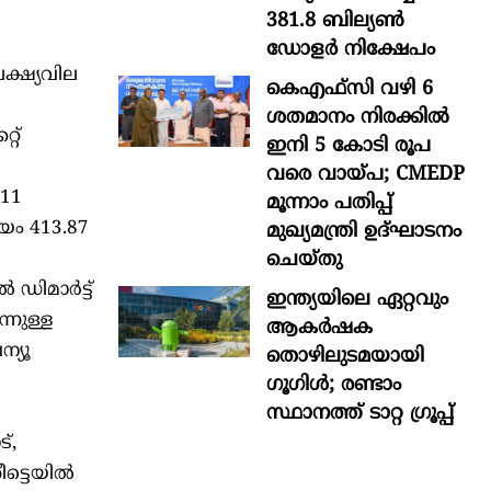
381.8 ബില്യൺ
ഡോളർ നിക്ഷേപം
്ഷ്യവില
കെഎഫ്സി വഴി 6
ശതമാനം നിരക്കിൽ
്റ്
ഇനി 5 കോടി രൂപ
വരെ വായ്പ; CMEDP
.11
മൂന്നാം പതിപ്പ്
യം 413.87
മുഖ്യമന്ത്രി ഉദ്ഘാടനം
ചെയ്തു
ഡിമാര്‍ട്ട്
ഇന്ത്യയിലെ ഏറ്റവും
്നുള്ള
ആകര്‍ഷക
ന്യൂ
തൊഴിലുടമയായി
ഗൂഗിള്‍; രണ്ടാം
സ്ഥാനത്ത് ടാറ്റ ഗ്രൂപ്പ്
്,
്ടെയില്‍