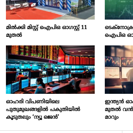
മില്‍ക്കി മിസ്റ്റ്‌ ഐപിഒ ഓഗസ്റ്റ്‌ 11
ടെക്‌നോക്രാഫ്
മുതല്‍
ഐപിഒ ഓഗസ്റ
ഓഹരി വിപണിയിലെ
ഇന്ത്യൻ 
പുതുമുഖങ്ങളിൽ പകുതിയിൽ
മുതൽ വൻമാ
കൂടുതലും ‘ന്യൂ ജെൻ’
മാറും