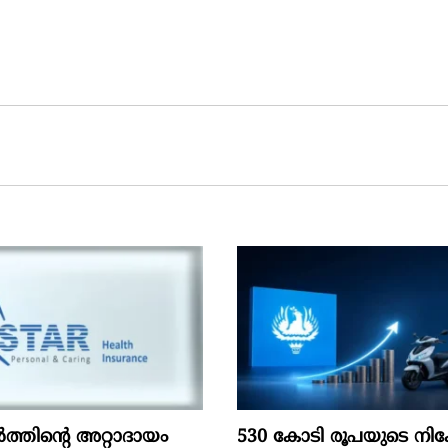
ൽത്തിന്റെ അറ്റാദായം
530 കോടി രൂപയുടെ നിക