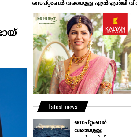
സെപ്റ്റംബർ വരെയുള്ള എൽഎൻജി വിതരണം ഉറപ്
ടായ്
Latest news
സെപ്റ്റംബർ
വരെയുള്ള