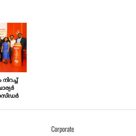
ിറച്ച്
വാര്യർ
ാസിഡർ
Corporate