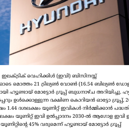
ലക്ട്രിക് വെഹിക്കിൾ (ഇവി) ബിസിനസ്സ്
0 ഓടെ മൊത്തം 21 ട്രില്യൺ വോൺ (16.54 ബില്യൺ ഡോ
ി ഹ്യൂണ്ടായ് മോട്ടോർ ഗ്രൂപ്പ് ബുധനാഴ്ച അറിയിച്ചു. ഹ്യ
പറും ഉൾക്കൊള്ളുന്ന ദക്ഷിണ കൊറിയൻ ഓട്ടോ ഗ്രൂപ്പ്,
.44 ദശലക്ഷം യൂണിറ്റ് ഇവികൾ നിർമ്മിക്കാൻ പദ്ധതിയ
ക്ഷം യൂണിറ്റ് ഇവി ഉൽപ്പാദനം 2030-ൽ ആഗോള ഇവി ഉ
്റിന്റെ 45% വരുമെന്ന് ഹ്യൂണ്ടായ് മോട്ടോർ ഗ്രൂപ്പ്