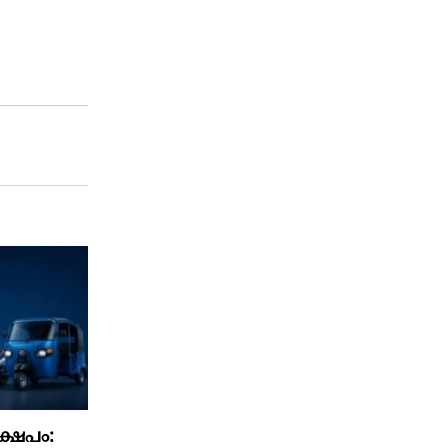
്ഷേപം: