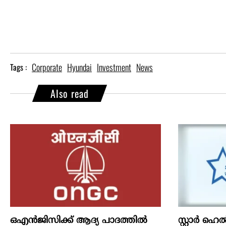
Corporate
Hyundai
Investment
News
Tags :
Also read
ഒഎന്‍ജിസിക്ക് ആദ്യ പാദത്തില്‍
സ്റ്റാർ ഹെ