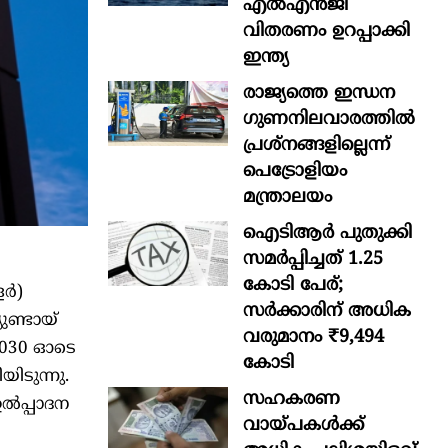
എൽഎൻജി
വിതരണം ഉറപ്പാക്കി
ഇന്ത്യ
രാജ്യത്തെ ഇന്ധന
ഗുണനിലവാരത്തില്‍
പ്രശ്‌നങ്ങളില്ലെന്ന്
പെട്രോളിയം
മന്ത്രാലയം
ഐടിആര്‍ പുതുക്കി
സമർപ്പിച്ചത് 1.25
കോടി പേര്;
ളർ)
സർക്കാരിന് അധിക
ുണ്ടായ്
വരുമാനം ₹9,494
 2030 ഓടെ
കോടി
ിടുന്നു.
സഹകരണ
ൽപ്പാദന
വായ്പകള്‍ക്ക്