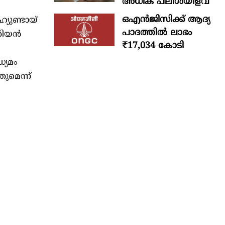
അധിക പലിശയിളവ്
ഒഎന്‍ജിസിക്ക് ആദ്യ
യുണ്ടായ്
പാദത്തില്‍ ലാഭം
ൊറിയൻ
₹17,034 കോടി
്യമം
ുമെന്ന്