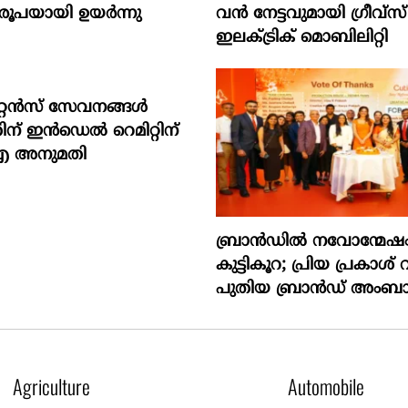
രൂപയായി ഉയർന്നു
വൻ നേട്ടവുമായി ഗ്രീവ്സ്
ഇലക്ട്രിക് മൊബിലിറ്റി
റ്റന്‍സ് സേവനങ്ങള്‍
ന് ഇന്‍ഡെല്‍ റെമിറ്റിന്
 അനുമതി
ബ്രാൻഡിൽ നവോന്മേഷം ന
കുട്ടികൂറ; പ്രിയ പ്രകാശ് 
പുതിയ ബ്രാൻഡ് അംബ
Agriculture
Automobile