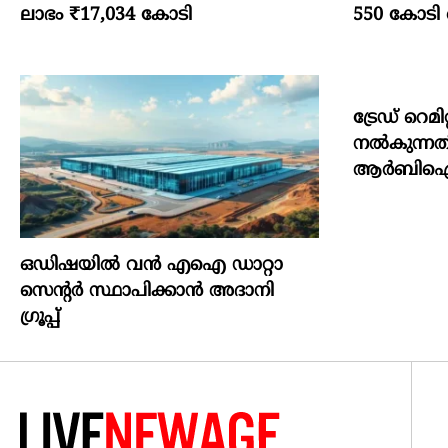
ലാഭം ₹17,034 കോടി
550 കോടി 
ട്രേഡ് റെമി
നല്‍കുന്നതി
ആര്‍ബിഐ
ഒഡിഷയില്‍ വന്‍ എഐ ഡാറ്റാ
സെന്റര്‍ സ്ഥാപിക്കാന്‍ അദാനി
ഗ്രൂപ്പ്