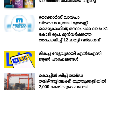
പാദത്തിൽ ശക്തമായ വളർച്ച
റെക്കോർഡ് വായ്പാ
വിതരണവുമായി മുത്തൂറ്റ്
മൈക്രോഫിൻ; ഒന്നാം പാദ ലാഭം 81
കോടി രൂപ, മുൻവർഷത്തെ
അപേക്ഷിച്ച് 12 ഇരട്ടി വർദ്ധനവ്
മികച്ച നേട്ടവുമായി എൽഐസി
ജൂൺ പാദഫലങ്ങൾ
കൊച്ചിന്‍ ഷിപ്പ് യാർഡ്
തമിഴ്നാട്ടിലേക്ക്; തൂത്തുക്കുടിയിൽ
2,000 കോടിയുടെ പദ്ധതി