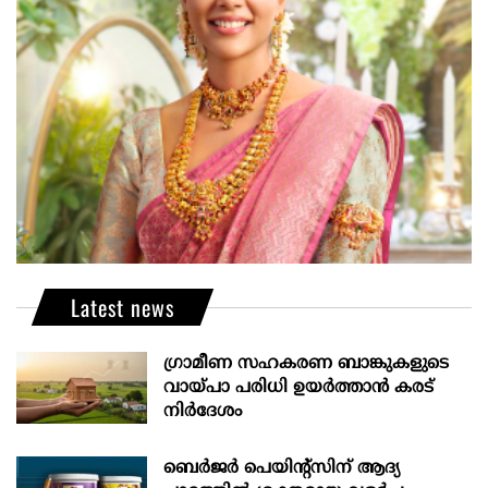
Latest news
ഗ്രാമീണ സഹകരണ ബാങ്കുകളുടെ
വായ്പാ പരിധി ഉയർത്താൻ കരട്
നിർദേശം
ബെർജർ പെയിന്റ്സിന് ആദ്യ