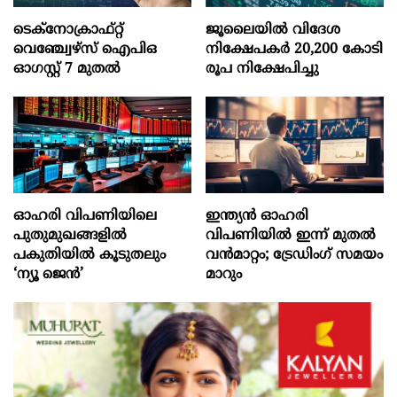
ടെക്‌നോക്രാഫ്‌റ്റ്‌
ജൂലൈയില്‍ വിദേശ
വെഞ്ച്വേഴ്‌സ്‌ ഐപിഒ
നിക്ഷേപകര്‍ 20,200 കോടി
ഓഗസ്റ്റ്‌ 7 മുതല്‍
രൂപ നിക്ഷേപിച്ചു
ഓഹരി വിപണിയിലെ
ഇന്ത്യൻ ഓഹരി
പുതുമുഖങ്ങളിൽ
വിപണിയിൽ ഇന്ന് മുതൽ
പകുതിയിൽ കൂടുതലും
വൻമാറ്റം; ട്രേഡിംഗ് സമയം
‘ന്യൂ ജെൻ’
മാറും