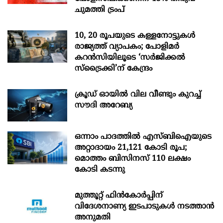
ചുമത്തി ട്രംപ്
10, 20 രൂപയുടെ കള്ളനോട്ടുകൾ
രാജ്യത്ത് വ്യാപകം; പോളിമർ
കറൻസിയിലൂടെ ‘സർജിക്കൽ
സ്ട്രെെക്കി’ന് കേന്ദ്രം
ക്രൂഡ് ഓയിൽ വില വീണ്ടും കുറച്ച്
സൗദി അറേബ്യ
ഒന്നാം പാദത്തിൽ എസ്ബിഐയുടെ
അറ്റാദായം 21,121 കോടി രൂപ;
മൊത്തം ബിസിനസ് 110 ലക്ഷം
കോടി കടന്നു
മുത്തൂറ്റ് ഫിൻകോർപ്പിന്
വിദേശനാണ്യ ഇടപാടുകൾ നടത്താൻ
അനുമതി