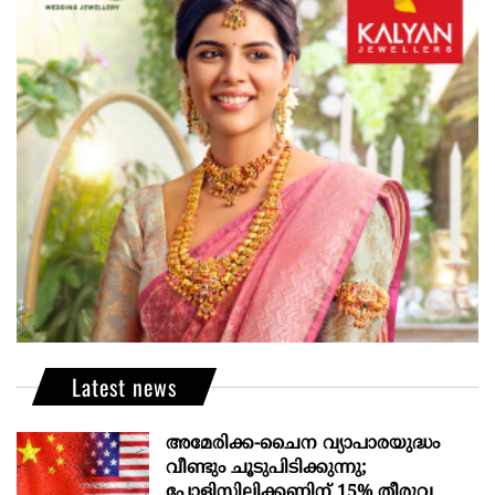
Latest news
അമേരിക്ക-ചൈന വ്യാപാരയുദ്ധം
വീണ്ടും ചൂടുപിടിക്കുന്നു;
പോളിസിലിക്കണിന് 15% തീരുവ