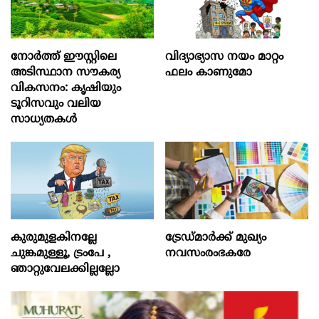
നോർത്ത് ഈസ്റ്റിലെ
വിദ്യാഭ്യാസ നയം മാറ്റം
അടിസ്ഥാന സൗകര്യ
ഫലം കാണുമോ
വികസനം: കൃഷിയും
ടൂറിസവും വലിയ
സാധ്യതകൾ
കുരുമുളകിനല്ലേ
ട്രേഡ്മാർക്ക് മുഖ്യം
ചുങ്കമുള്ളൂ, ട്രംപേ ,
നവസംരംഭകരേ
ഞാറ്റുവേലക്കില്ലല്ലോ