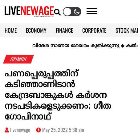
HOME
ECONOMY
FINANCE
CORPORATE
STOCK MA
CALENDAR
KERALA @70
വിദേശ നാണയ ശേഖരം കുതിക്കുന്നു
◆
കല്‍ക്കരിയ
OPINION
പണപ്പെരുപ്പത്തിന്
കടിഞ്ഞാണിടാന്‍
കേന്ദ്രബാങ്കുകള്‍ കര്‍ശന
നടപടികളെടുക്കണം: ഗീത
ഗോപിനാഥ്
livenewage
May 25, 2022 5:38 am