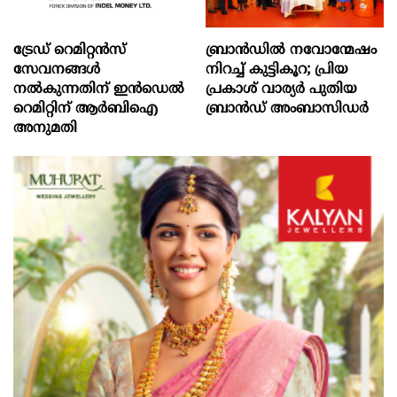
ട്രേഡ് റെമിറ്റന്‍സ്
ബ്രാൻഡിൽ നവോന്മേഷം
സേവനങ്ങള്‍
നിറച്ച് കുട്ടികൂറ; പ്രിയ
നല്‍കുന്നതിന് ഇന്‍ഡെല്‍
പ്രകാശ് വാര്യർ പുതിയ
റെമിറ്റിന് ആര്‍ബിഐ
ബ്രാൻഡ് അംബാസിഡർ
അനുമതി