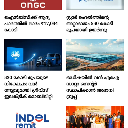
ഒഎന്‍ജിസിക്ക് ആദ്യ
സ്റ്റാർ ഹെൽത്തിന്റെ
പാദത്തില്‍ ലാഭം ₹17,034
അറ്റാദായം 550 കോടി
കോടി
രൂപയായി ഉയർന്നു
530 കോടി രൂപയുടെ
ഒഡിഷയില്‍ വന്‍ എഐ
നിക്ഷേപം: വൻ
ഡാറ്റാ സെന്റര്‍
നേട്ടവുമായി ഗ്രീവ്സ്
സ്ഥാപിക്കാന്‍ അദാനി
ഇലക്ട്രിക് മൊബിലിറ്റി
ഗ്രൂപ്പ്