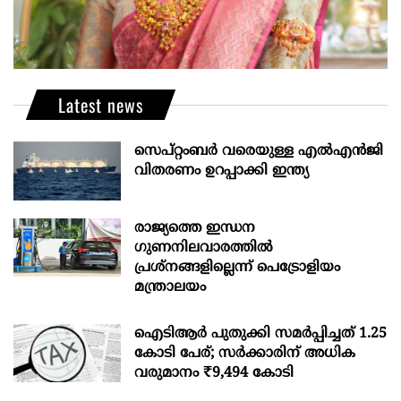
Latest news
സെപ്റ്റംബർ വരെയുള്ള എൽഎൻജി
വിതരണം ഉറപ്പാക്കി ഇന്ത്യ
രാജ്യത്തെ ഇന്ധന
ഗുണനിലവാരത്തില്‍
പ്രശ്‌നങ്ങളില്ലെന്ന് പെട്രോളിയം
മന്ത്രാലയം
ഐടിആര്‍ പുതുക്കി സമർപ്പിച്ചത് 1.25
കോടി പേര്; സർക്കാരിന് അധിക
വരുമാനം ₹9,494 കോടി