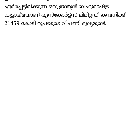
ഏർപ്പെട്ടിരിക്കുന്ന ഒരു ഇന്ത്യൻ ബഹുരാഷ്ട്ര
കൂട്ടായ്മയാണ് എസ്കോർട്ട്സ് ലിമിറ്റഡ്. കമ്പനിക്ക്
21459 കോടി രൂപയുടെ വിപണി മൂല്യമുണ്ട്.