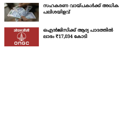
സഹകരണ വായ്പകള്‍ക്ക് അധിക
പലിശയിളവ്
ഒഎന്‍ജിസിക്ക് ആദ്യ പാദത്തില്‍
ലാഭം ₹17,034 കോടി