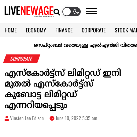
HOME
ECONOMY
FINANCE
CORPORATE
STOCK MA
CALENDAR
KERALA @70
സെപ്റ്റംബർ വരെയുള്ള എൽഎൻജി വിതരണം ഉറപ്പാ
CORPORATE
എസ്കോർട്ട്സ് ലിമിറ്റഡ് ഇനി
മുതൽ എസ്കോർട്ട്സ്
കുബോട്ട ലിമിറ്റഡ്
എന്നറിയപ്പെടും
Vinsten Lee Edison
June 10, 2022 5:35 am