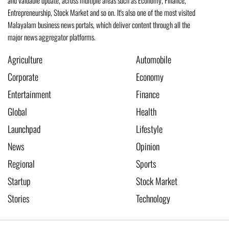
and valuable update, across multiple areas such as Economy, Finance,
Entrepreneurship, Stock Market and so on. It's also one of the most visited
Malayalam business news portals, which deliver content through all the
major news aggregator platforms.
Agriculture
Automobile
Corporate
Economy
Entertainment
Finance
Global
Health
Launchpad
Lifestyle
News
Opinion
Regional
Sports
Startup
Stock Market
Stories
Technology