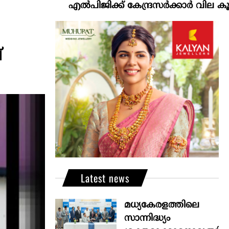
എല്‍പിജിക്ക് കേന്ദ്രസർക്കാർ വില കൂട്ടാനൊരുങ്
്
Latest news
മധ്യകേരളത്തിലെ
സാന്നിദ്ധ്യം