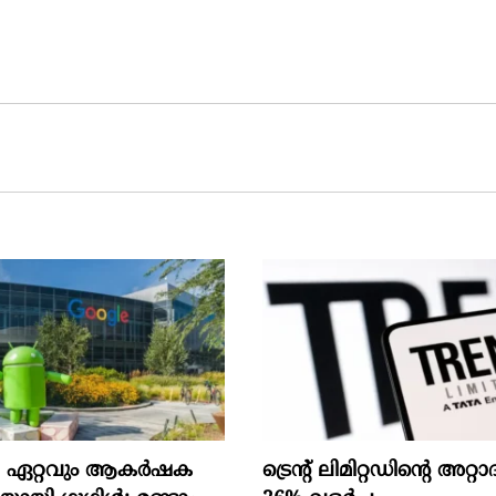
െ ഏറ്റവും ആകര്‍ഷക
ട്രെന്റ് ലിമിറ്റഡിന്റെ അറ