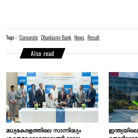
Corporate
Dhanlaxmi Bank
News
Result
Tags :
Also read
മധ്യകേരളത്തിലെ സാന്നിദ്ധ്യം
ഇന്ത്യയില