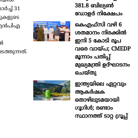
ടിയിൽ
381.8 ബില്യൺ
ർച്ച് 31
ഡോളർ നിക്ഷേപം
സുകളുടെ
കെഎഫ്സി വഴി 6
്ത എൻപിഎ
ശതമാനം നിരക്കിൽ
ഇനി 5 കോടി രൂപ
ിൽ
വരെ വായ്പ; CMEDP
ത്തുന്നത്.
മൂന്നാം പതിപ്പ്
മുഖ്യമന്ത്രി ഉദ്ഘാടനം
ചെയ്തു
ഇന്ത്യയിലെ ഏറ്റവും
ആകര്‍ഷക
തൊഴിലുടമയായി
ഗൂഗിള്‍; രണ്ടാം
സ്ഥാനത്ത് ടാറ്റ ഗ്രൂപ്പ്