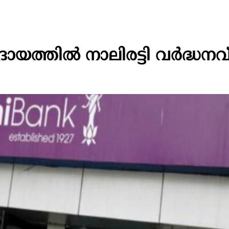
ാദായത്തിൽ നാലിരട്ടി വർദ്ധനവ