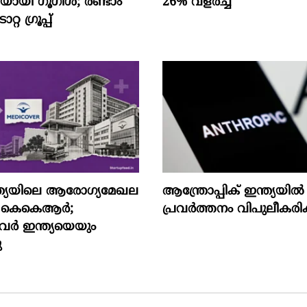
ായി ഗൂഗിള്‍; രണ്ടാം
26% വളര്‍ച്ച
്റ ഗ്രൂപ്പ്
്ത്യയിലെ ആരോഗ്യമേഖല
ആന്ത്രോപ്പിക് ഇന്ത്യയില്‍
്കി കെകെആർ;
പ്രവര്‍ത്തനം വിപുലീകരിക്
വർ ഇന്ത്യയെയും
ു