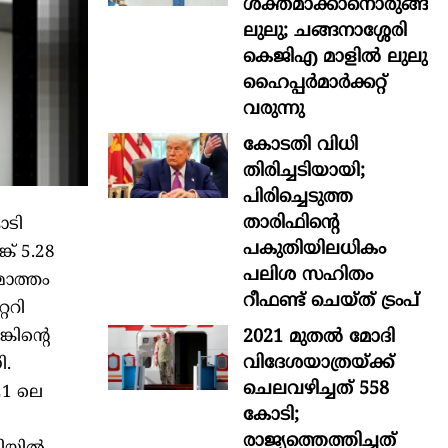
ശക്തമാക്കാനൊരുങ്ങി
ലുലു; ചങ്ങനാശ്ശേരി
കെജിഎ മാളിൽ ലുലു
ഹൈപ്പർമാർക്കറ്റ്
വരുന്നു
കോടതി വിധി
തിരിച്ചടിയായി;
പിരിച്ചെടുത്ത
താരിഫിന്‍റെ
ോടി
പകുതിയിലധികം
് 5.28
പലിശ സഹിതം
മൊത്തം
റീഫണ്ട് ചെയ്ത് ട്രംപ്
ററി
2021 മുതൽ മോദി
കിന്റെ
വിദേശയാത്രയ്ക്ക്
ി.
ചെലവഴിച്ചത് 558
21 ലെ
കോടി;
രാജ്യത്തെത്തിച്ചത്