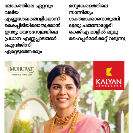
ലോകത്തിലെ ഏറ്റവും
മധ്യകേരളത്തിലെ
വലിയ
സാന്നിദ്ധ്യം
എണ്ണശേഖരങ്ങളിലൊന്ന്
ശക്തമാക്കാനൊരുങ്ങി
കൈപ്പിടിയിലൊതുക്കാന്‍
ലുലു; ചങ്ങനാശ്ശേരി
ഇന്ത്യ; വെനസ്വേലയിലെ
കെജിഎ മാളിൽ ലുലു
പ്രധാന എണ്ണപ്പാടങ്ങള്‍
ഹൈപ്പർമാർക്കറ്റ് വരുന്നു
ഒഎന്‍ജിസി
ഏറ്റെടുത്തേക്കും