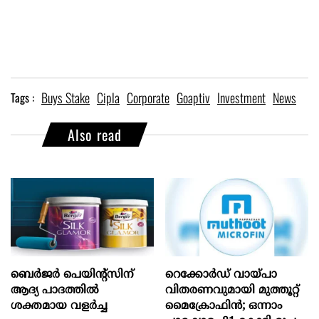
Buys Stake
Cipla
Corporate
Goaptiv
Investment
News
Tags :
Also read
ബെർജർ പെയിന്റ്സിന്
റെക്കോർഡ് വായ്പാ
ആദ്യ പാദത്തിൽ
വിതരണവുമായി മുത്തൂറ്റ്
ശക്തമായ വളർച്ച
മൈക്രോഫിൻ; ഒന്നാം