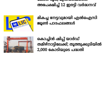
അപേക്ഷിച്ച് 12 ഇരട്ടി വർദ്ധനവ്
മികച്ച നേട്ടവുമായി എൽഐസി
ജൂൺ പാദഫലങ്ങൾ
കൊച്ചിന്‍ ഷിപ്പ് യാർഡ്
തമിഴ്നാട്ടിലേക്ക്; തൂത്തുക്കുടിയിൽ
2,000 കോടിയുടെ പദ്ധതി