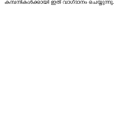
കമ്പനികൾക്കായി ഇത് വാഗ്ദാനം ചെയ്യുന്നു.