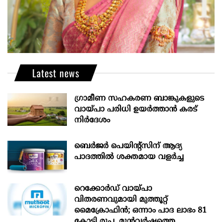
Latest news
ഗ്രാമീണ സഹകരണ ബാങ്കുകളുടെ
വായ്പാ പരിധി ഉയർത്താൻ കരട്
നിർദേശം
ബെർജർ പെയിന്റ്സിന് ആദ്യ
പാദത്തിൽ ശക്തമായ വളർച്ച
റെക്കോർഡ് വായ്പാ
വിതരണവുമായി മുത്തൂറ്റ്
മൈക്രോഫിൻ; ഒന്നാം പാദ ലാഭം 81
കോടി രൂപ, മുൻവർഷത്തെ