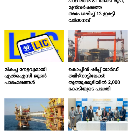
പാദ ലാഭം 81 കോടി രൂപ,
മുൻവർഷത്തെ
അപേക്ഷിച്ച് 12 ഇരട്ടി
വർദ്ധനവ്
മികച്ച നേട്ടവുമായി
കൊച്ചിന്‍ ഷിപ്പ് യാർഡ്
എൽഐസി ജൂൺ
തമിഴ്നാട്ടിലേക്ക്;
പാദഫലങ്ങൾ
തൂത്തുക്കുടിയിൽ 2,000
കോടിയുടെ പദ്ധതി