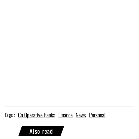
Co Operative Banks
Finance
News
Personal
Tags :
Also read