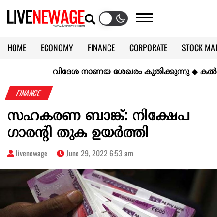
HOME
ECONOMY
FINANCE
CORPORATE
STOCK MA
CALENDAR
KERALA @70
വിദേശ നാണയ ശേഖരം കുതിക്കുന്നു
◆
കല്‍ക്കരി
FINANCE
സഹകരണ ബാങ്ക്: നിക്ഷേപ
ഗാരന്റി തുക ഉയർത്തി
livenewage
June 29, 2022 6:53 am