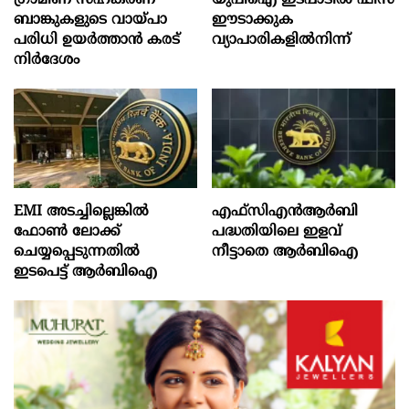
ബാങ്കുകളുടെ വായ്പാ
ഈടാക്കുക
പരിധി ഉയർത്താൻ കരട്
വ്യാപാരികളിൽനിന്ന്
നിർദേശം
EMI അടച്ചില്ലെങ്കിൽ
എഫ്സിഎൻആർബി
ഫോൺ ലോക്ക്
പദ്ധതിയിലെ ഇളവ്
ചെയ്യപ്പെടുന്നതിൽ
നീട്ടാതെ ആർബിഐ
ഇടപെട്ട് ആർബിഐ