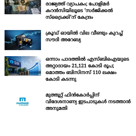
രാജ്യത്ത് വ്യാപകം; പോളിമർ
കറൻസിയിലൂടെ ‘സർജിക്കൽ
സ്ട്രെെക്കി’ന് കേന്ദ്രം
ക്രൂഡ് ഓയിൽ വില വീണ്ടും കുറച്ച്
സൗദി അറേബ്യ
ഒന്നാം പാദത്തിൽ എസ്ബിഐയുടെ
അറ്റാദായം 21,121 കോടി രൂപ;
മൊത്തം ബിസിനസ് 110 ലക്ഷം
കോടി കടന്നു
മുത്തൂറ്റ് ഫിൻകോർപ്പിന്
വിദേശനാണ്യ ഇടപാടുകൾ നടത്താൻ
അനുമതി