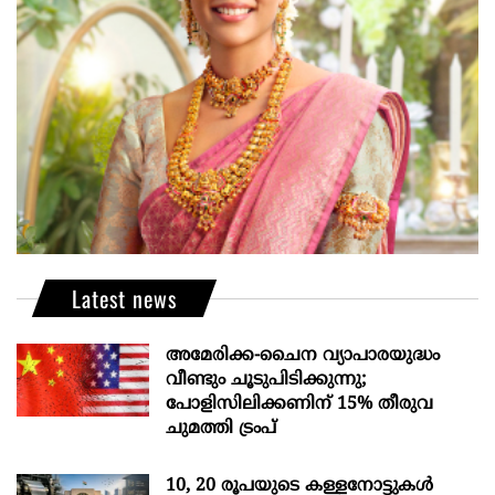
Latest news
അമേരിക്ക-ചൈന വ്യാപാരയുദ്ധം
വീണ്ടും ചൂടുപിടിക്കുന്നു;
പോളിസിലിക്കണിന് 15% തീരുവ
ചുമത്തി ട്രംപ്
10, 20 രൂപയുടെ കള്ളനോട്ടുകൾ