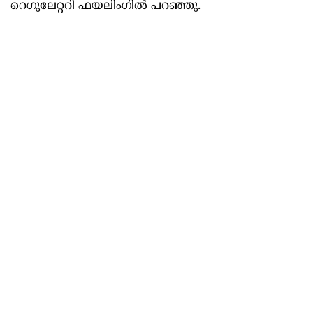
റെഗുലേറ്ററി ഫയലിംഗിൽ പറഞ്ഞു.