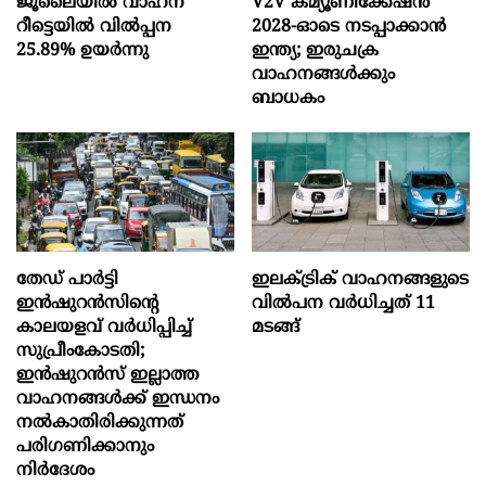
ജൂലൈയിൽ വാഹന
V2V കമ്യൂണിക്കേഷൻ
റീട്ടെയിൽ വിൽപ്പന
2028-ഓടെ നടപ്പാക്കാൻ
25.89% ഉയർന്നു
ഇന്ത്യ; ഇരുചക്ര
വാഹനങ്ങൾക്കും
ബാധകം
തേഡ് പാർട്ടി
ഇലക്ട്രിക് വാഹനങ്ങളുടെ
ഇൻഷുറൻസിന്റെ
വിൽപന വർധിച്ചത് 11
കാലയളവ് വർധിപ്പിച്ച്
മടങ്ങ്
സുപ്രീംകോടതി;
ഇൻഷുറൻസ് ഇല്ലാത്ത
വാഹനങ്ങൾക്ക് ഇന്ധനം
നൽകാതിരിക്കുന്നത്
പരിഗണിക്കാനും
നിർദേശം