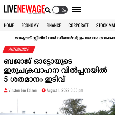
HOME
ECONOMY
FINANCE
CORPORATE
STOCK MA
CALENDAR
KERALA @70
രാജ്യത്ത് സ്റ്റീലിന് വൻ ഡിമാൻഡ്; ഉപഭോഗം റെക്കോർഡ
AUTOMOBILE
ബജാജ് ഓട്ടോയുടെ
ഇരുചക്രവാഹന വിൽപ്പനയിൽ
5 ശതമാനം ഇടിവ്
Vinsten Lee Edison
August 1, 2022 3:55 pm