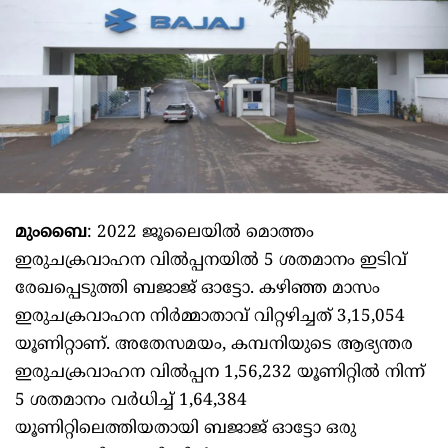
മുംബൈ
: 2022 ജൂലൈയിൽ മൊത്തം
ഇരുചക്രവാഹന വിൽപ്പനയിൽ 5 ശതമാനം ഇടിവ്
രേഖപ്പെടുത്തി ബജാജ് ഓട്ടോ. കഴിഞ്ഞ മാസം
ഇരുചക്രവാഹന നിർമ്മാതാവ് വിറ്റഴിച്ചത് 3,15,054
യൂണിറ്റാണ്. അതേസമയം, കമ്പനിയുടെ ആഭ്യന്തര
ഇരുചക്രവാഹന വിൽപ്പന 1,56,232 യൂണിറ്റിൽ നിന്ന്
5 ശതമാനം വർധിച്ച് 1,64,384
യൂണിറ്റിലെത്തിയതായി ബജാജ് ഓട്ടോ ഒരു