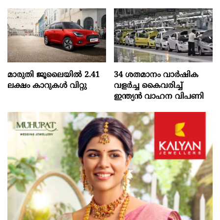
മാരുതി ജൂലൈയിൽ 2.41
34 ശതമാനം വാർഷിക
ലക്ഷം കാറുകൾ വിറ്റു
വളർച്ച കൈവരിച്ച്
ഇന്ത്യൻ വാഹന വിപണി