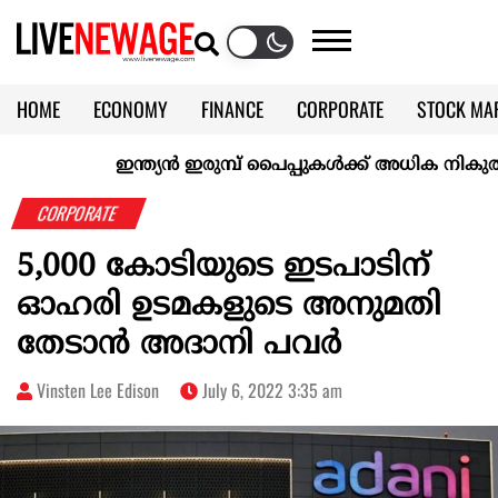
HOME
ECONOMY
FINANCE
CORPORATE
STOCK MA
CALENDAR
KERALA @70
ഇന്ത്യൻ ഇരുമ്പ് പൈപ്പുകൾക്ക് അധിക നികുതി ഏർ
CORPORATE
5,000 കോടിയുടെ ഇടപാടിന്
ഓഹരി ഉടമകളുടെ അനുമതി
തേടാൻ അദാനി പവർ
Vinsten Lee Edison
July 6, 2022 3:35 am