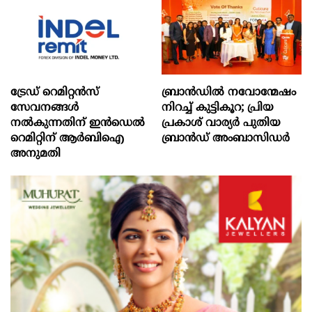
ട്രേഡ് റെമിറ്റന്‍സ്
ബ്രാൻഡിൽ നവോന്മേഷം
സേവനങ്ങള്‍
നിറച്ച് കുട്ടികൂറ; പ്രിയ
നല്‍കുന്നതിന് ഇന്‍ഡെല്‍
പ്രകാശ് വാര്യർ പുതിയ
റെമിറ്റിന് ആര്‍ബിഐ
ബ്രാൻഡ് അംബാസിഡർ
അനുമതി