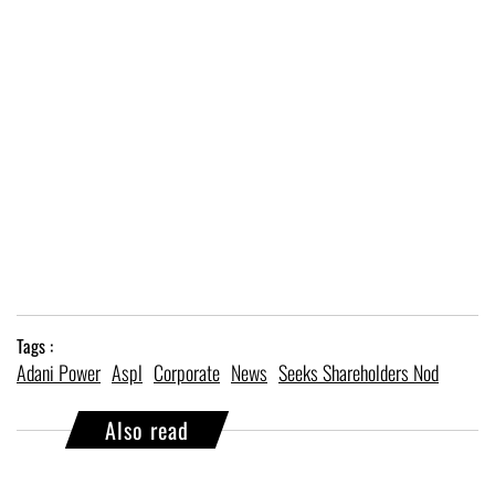
Tags :
Adani Power
Aspl
Corporate
News
Seeks Shareholders Nod
Also read