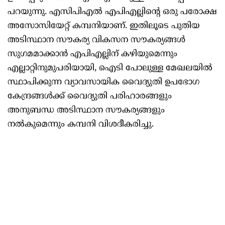
പറയുന്നു. എ‌സി‌പി‌എൽ എ‌പി‌എല്ലിന്റെ ഒരു പരോക്ഷ
അസോസിയേറ്റ് കമ്പനിയാണ്. ഇതിലൂടെ പുതിയ
അടിസ്ഥാന സൗകര്യ വികസന സൗകര്യങ്ങൾ
സുഗമമാക്കാൻ എപിഎല്ലിന് കഴിയുമെന്നും
എല്ലാറ്റിനുമുപരിയായി, ഐടി പോലുള്ള മേഖലയിൽ
സ്ഥാപിക്കുന്ന വ്യാവസായിക വൈദ്യുതി ഉപഭോഗ
കേന്ദ്രങ്ങൾക്ക് വൈദ്യുതി പരിഹാരങ്ങളും
അനുബന്ധ അടിസ്ഥാന സൗകര്യങ്ങളും
നൽകുമെന്നും കമ്പനി വിശദീകരിച്ചു.