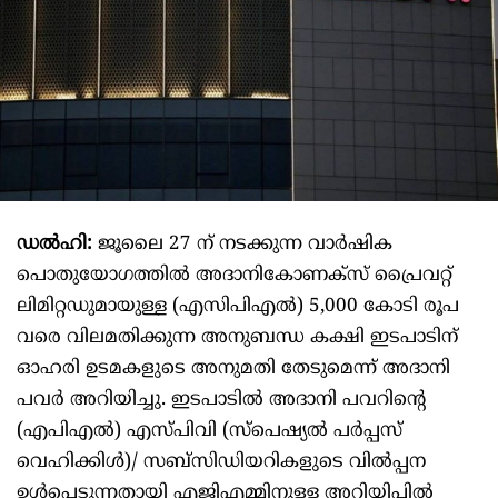
ഡൽഹി:
ജൂലൈ 27 ന് നടക്കുന്ന വാർഷിക
പൊതുയോഗത്തിൽ അദാനികോണക്സ് പ്രൈവറ്റ്
ലിമിറ്റഡുമായുള്ള (എസിപിഎൽ) 5,000 കോടി രൂപ
വരെ വിലമതിക്കുന്ന അനുബന്ധ കക്ഷി ഇടപാടിന്
ഓഹരി ഉടമകളുടെ അനുമതി തേടുമെന്ന് അദാനി
പവർ അറിയിച്ചു. ഇടപാടിൽ അദാനി പവറിന്റെ
(എപിഎൽ) എസ്പിവി (സ്പെഷ്യൽ പർപ്പസ്
വെഹിക്കിൾ)/ സബ്സിഡിയറികളുടെ വിൽപ്പന
ഉൾപ്പെടുന്നതായി എജിഎമ്മിനുള്ള അറിയിപ്പിൽ