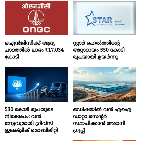
ഒഎന്‍ജിസിക്ക് ആദ്യ
സ്റ്റാർ ഹെൽത്തിന്റെ
പാദത്തില്‍ ലാഭം ₹17,034
അറ്റാദായം 550 കോടി
കോടി
രൂപയായി ഉയർന്നു
530 കോടി രൂപയുടെ
ഒഡിഷയില്‍ വന്‍ എഐ
നിക്ഷേപം: വൻ
ഡാറ്റാ സെന്റര്‍
നേട്ടവുമായി ഗ്രീവ്സ്
സ്ഥാപിക്കാന്‍ അദാനി
ഇലക്ട്രിക് മൊബിലിറ്റി
ഗ്രൂപ്പ്