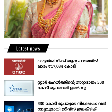
Latest news
ഒഎന്‍ജിസിക്ക് ആദ്യ പാദത്തില്‍
ലാഭം ₹17,034 കോടി
സ്റ്റാർ ഹെൽത്തിന്റെ അറ്റാദായം 550
കോടി രൂപയായി ഉയർന്നു
530 കോടി രൂപയുടെ നിക്ഷേപം: വൻ
നേട്ടവുമായി ഗ്രീവ്സ് ഇലക്ട്രിക്