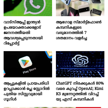
വാട്‌സ്ആപ്പ് ഇന്ത്യൻ
ആഗോള സ്‌മാർട്ട്‌ഫോൺ
ഉപയോക്താക്കളോട്
കമ്പനികളുടെ
ജനനത്തീയതി
വരുമാനത്തിൽ 7
ആവശ്യപ്പെടുന്നതായി
ശതമാനം വളർച്ച
റിപ്പോർട്ട്
ആപ്പുകളിൽ പ്രായപരിധി
ChatGPT നിരക്കുകൾ 80%
ഉറപ്പാക്കാൻ പ്ലേ സ്റ്റോറിൽ
വരെ കുറച്ച് OpenAI; Kimi
പുതിയ സിസ്റ്റവുമായി
K3 മുന്നേറ്റത്തിൽ വിറച്ച്
ഗൂഗിൾ
യു എസ് കമ്പനികൾ