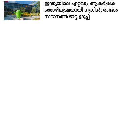
ഇന്ത്യയിലെ ഏറ്റവും ആകര്‍ഷക
തൊഴിലുടമയായി ഗൂഗിള്‍; രണ്ടാം
സ്ഥാനത്ത് ടാറ്റ ഗ്രൂപ്പ്