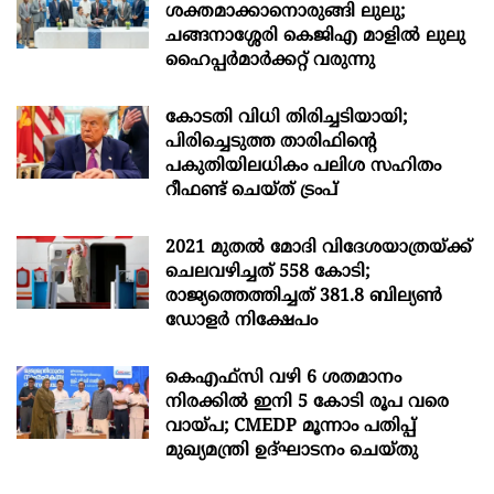
ശക്തമാക്കാനൊരുങ്ങി ലുലു;
ചങ്ങനാശ്ശേരി കെജിഎ മാളിൽ ലുലു
ഹൈപ്പർമാർക്കറ്റ് വരുന്നു
കോടതി വിധി തിരിച്ചടിയായി;
പിരിച്ചെടുത്ത താരിഫിന്‍റെ
പകുതിയിലധികം പലിശ സഹിതം
റീഫണ്ട് ചെയ്ത് ട്രംപ്
2021 മുതൽ മോദി വിദേശയാത്രയ്ക്ക്
ചെലവഴിച്ചത് 558 കോടി;
രാജ്യത്തെത്തിച്ചത് 381.8 ബില്യൺ
ഡോളർ നിക്ഷേപം
കെഎഫ്സി വഴി 6 ശതമാനം
നിരക്കിൽ ഇനി 5 കോടി രൂപ വരെ
വായ്പ; CMEDP മൂന്നാം പതിപ്പ്
മുഖ്യമന്ത്രി ഉദ്ഘാടനം ചെയ്തു