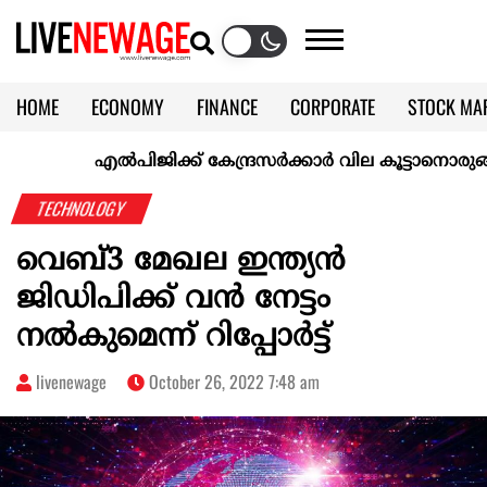
HOME
ECONOMY
FINANCE
CORPORATE
STOCK MA
CALENDAR
KERALA @70
എല്‍പിജിക്ക് കേന്ദ്രസർക്കാർ വില കൂട്ടാനൊരുങ്ങുന്നുവെന
TECHNOLOGY
വെബ്3 മേഖല ഇന്ത്യന്‍
ജിഡിപിക്ക് വൻ നേട്ടം
നൽകുമെന്ന് റിപ്പോര്‍ട്ട്
livenewage
October 26, 2022 7:48 am