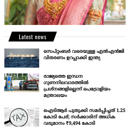
Latest news
സെപ്റ്റംബർ വരെയുള്ള എൽഎൻജി
വിതരണം ഉറപ്പാക്കി ഇന്ത്യ
രാജ്യത്തെ ഇന്ധന
ഗുണനിലവാരത്തില്‍
പ്രശ്‌നങ്ങളില്ലെന്ന് പെട്രോളിയം
മന്ത്രാലയം
ഐടിആര്‍ പുതുക്കി സമർപ്പിച്ചത് 1.25
കോടി പേര്; സർക്കാരിന് അധിക
വരുമാനം ₹9,494 കോടി