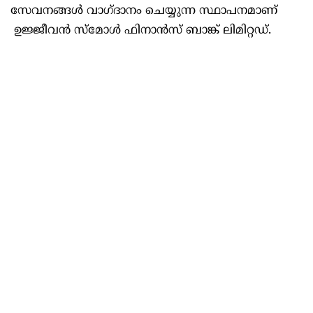
സേവനങ്ങൾ വാഗ്ദാനം ചെയ്യുന്ന സ്ഥാപനമാണ്
ഉജ്ജീവൻ സ്മോൾ ഫിനാൻസ് ബാങ്ക് ലിമിറ്റഡ്.