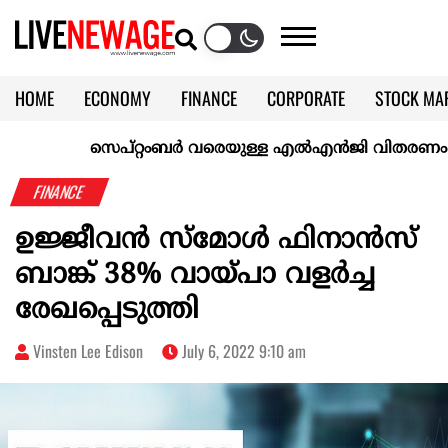
HOME
ECONOMY
FINANCE
CORPORATE
STOCK MA
CALENDAR
KERALA @70
സെപ്റ്റംബർ വരെയുള്ള എൽഎൻജി വിതരണം ഉറപ്പാക്
FINANCE
ഉജ്ജീവൻ സ്മോൾ ഫിനാൻസ്
ബാങ്ക് 38% വായ്പാ വളർച്ച
രേഖപ്പെടുത്തി
Vinsten Lee Edison
July 6, 2022 9:10 am