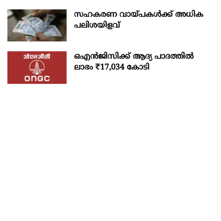
സഹകരണ വായ്പകള്‍ക്ക് അധിക
പലിശയിളവ്
ഒഎന്‍ജിസിക്ക് ആദ്യ പാദത്തില്‍
ലാഭം ₹17,034 കോടി