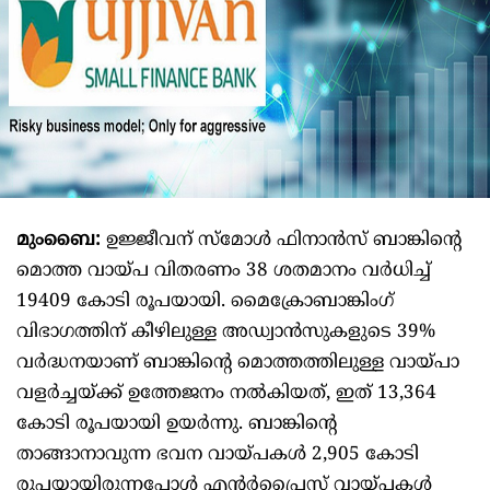
മുംബൈ:
ഉജ്ജീവന് സ്മോൾ ഫിനാൻസ് ബാങ്കിന്റെ
മൊത്ത വായ്പ വിതരണം 38 ശതമാനം വർധിച്ച്
19409 കോടി രൂപയായി. മൈക്രോബാങ്കിംഗ്
വിഭാഗത്തിന് കീഴിലുള്ള അഡ്വാൻസുകളുടെ 39%
വർദ്ധനയാണ് ബാങ്കിന്റെ മൊത്തത്തിലുള്ള വായ്പാ
വളർച്ചയ്ക്ക് ഉത്തേജനം നൽകിയത്, ഇത് 13,364
കോടി രൂപയായി ഉയർന്നു. ബാങ്കിന്റെ
താങ്ങാനാവുന്ന ഭവന വായ്പകൾ 2,905 കോടി
രൂപയായിരുന്നപ്പോൾ എന്റർപ്രൈസ് വായ്പകൾ