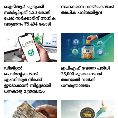
ഐടിആര്‍ പുതുക്കി
സഹകരണ വായ്പകള്‍ക്ക്
സമർപ്പിച്ചത് 1.25 കോടി
അധിക പലിശയിളവ്
പേര്; സർക്കാരിന് അധിക
വരുമാനം ₹9,494 കോടി
ഡിജിറ്റൽ
ഇപിഎഫ് വേതന പരിധി
പെയ്മന്റുകൾക്ക്
25,000 രൂപയാക്കാൻ
എംഡിആർ നിരക്ക്
അനുമതി നൽകി
ഈടാക്കാൻ ബില്ലുമായി
ധനമന്ത്രാലയം
ധനകാര്യ മന്ത്രാലയം