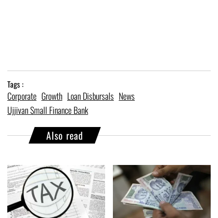
Tags :
Corporate
Growth
Loan Disbursals
News
Ujjivan Small Finance Bank
Also read