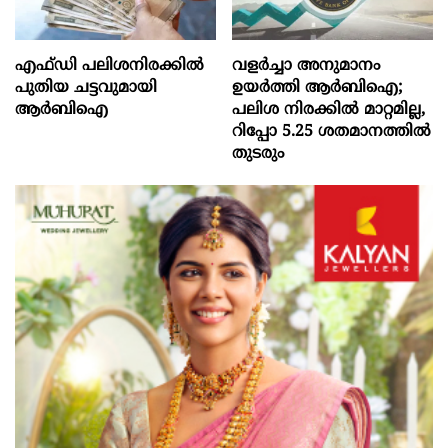
എഫ്‍ഡി പലിശനിരക്കിൽ
വളർച്ചാ അനുമാനം
പുതിയ ചട്ടവുമായി
ഉയർത്തി ആർബിഐ;
ആർബിഐ
പലിശ നിരക്കിൽ മാറ്റമില്ല,
റിപ്പോ 5.25 ശതമാനത്തിൽ
തുടരും