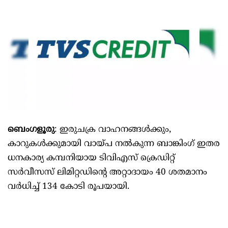
ബെംഗളൂരു
: ഇരുചക്ര വാഹനങ്ങൾക്കും,
കാറുകൾക്കുമായി വായ്പ നൽകുന്ന ബാങ്കിംഗ് ഇതര
ധനകാര്യ കമ്പനിയായ ടിവിഎസ് ക്രെഡിറ്റ്
സർവീസസ് ലിമിറ്റഡിന്റെ അറ്റാദായം 40 ശതമാനം
വർധിച്ച് 134 കോടി രൂപയായി.