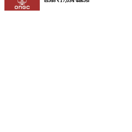
ലാഭം ₹17,034 കോടി