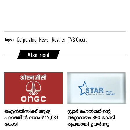
Corporatae
News
Results
TVS Credit
Tags :
Also read
ഒഎന്‍ജിസിക്ക് ആദ്യ
സ്റ്റാർ ഹെൽത്തിന്റെ
പാദത്തില്‍ ലാഭം ₹17,034
അറ്റാദായം 550 കോടി
കോടി
രൂപയായി ഉയർന്നു