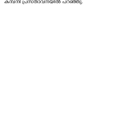
കമ്പനി പ്രസ്താവനയിൽ പറഞ്ഞു.