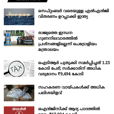
സെപ്റ്റംബർ വരെയുള്ള എൽഎൻജി
വിതരണം ഉറപ്പാക്കി ഇന്ത്യ
രാജ്യത്തെ ഇന്ധന
ഗുണനിലവാരത്തില്‍
പ്രശ്‌നങ്ങളില്ലെന്ന് പെട്രോളിയം
മന്ത്രാലയം
ഐടിആര്‍ പുതുക്കി സമർപ്പിച്ചത് 1.25
കോടി പേര്; സർക്കാരിന് അധിക
വരുമാനം ₹9,494 കോടി
സഹകരണ വായ്പകള്‍ക്ക് അധിക
പലിശയിളവ്
ഒഎന്‍ജിസിക്ക് ആദ്യ പാദത്തില്‍