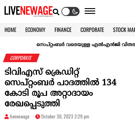
HOME
ECONOMY
FINANCE
CORPORATE
STOCK MA
CALENDAR
KERALA @70
സെപ്റ്റംബർ വരെയുള്ള എൽഎൻജി വിതരണം ഉറപ്
CORPORATE
ടിവിഎസ് ക്രെഡിറ്റ്
സെപ്റ്റംബർ പാദത്തിൽ 134
കോടി രൂപ അറ്റാദായം
രേഖപ്പെടുത്തി
livenewage
October 30, 2023 2:29 pm