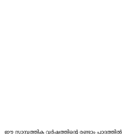
ഈ സാമ്പത്തിക വർഷത്തിന്റെ രണ്ടാം പാദത്തിൽ