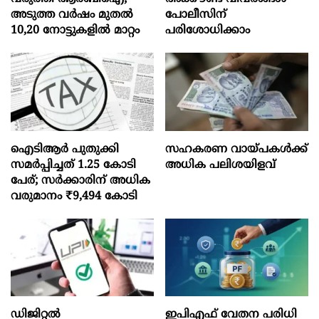
അടുത്ത വർഷം മുതൽ
പോലീസിന്
10,20 നോട്ടുകളിൽ മാറ്റം
പരിശോധിക്കാം
ഐടിആര്‍ പുതുക്കി
സഹകരണ വായ്പകള്‍ക്ക്
സമർപ്പിച്ചത് 1.25 കോടി
അധിക പലിശയിളവ്
പേര്; സർക്കാരിന് അധിക
വരുമാനം ₹9,494 കോടി
ഡിജിറ്റൽ
ഇപിഎഫ് വേതന പരിധി