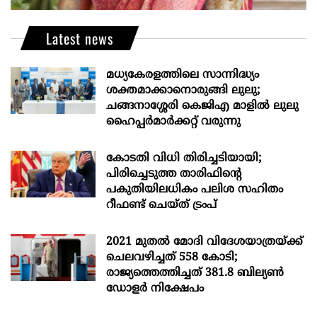
Latest news
മധ്യകേരളത്തിലെ സാന്നിദ്ധ്യം
ശക്തമാക്കാനൊരുങ്ങി ലുലു;
ചങ്ങനാശ്ശേരി കെജിഎ മാളിൽ ലുലു
ഹൈപ്പർമാർക്കറ്റ് വരുന്നു
കോടതി വിധി തിരിച്ചടിയായി;
പിരിച്ചെടുത്ത താരിഫിന്‍റെ
പകുതിയിലധികം പലിശ സഹിതം
റീഫണ്ട് ചെയ്ത് ട്രംപ്
2021 മുതൽ മോദി വിദേശയാത്രയ്ക്ക്
ചെലവഴിച്ചത് 558 കോടി;
രാജ്യത്തെത്തിച്ചത് 381.8 ബില്യൺ
ഡോളർ നിക്ഷേപം