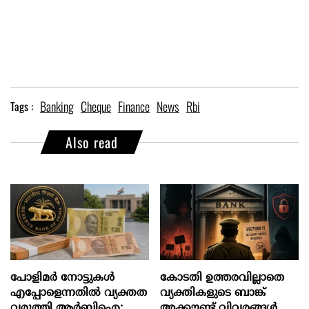
Banking
Cheque
Finance
News
Rbi
Tags :
Also read
പോളിമർ നോട്ടുകൾ
കോടതി ഉത്തരവില്ലാതെ
എപ്പോളെന്നതിൽ വ്യക്തത
വ്യക്തികളുടെ ബാങ്ക്
വരുത്തി ആർബിഐ;
അക്കൗണ്ട് വിവരങ്ങൾ