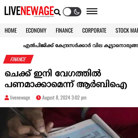
HOME
ECONOMY
FINANCE
CORPORATE
STOCK MA
CALENDAR
KERALA @70
എല്‍പിജിക്ക് കേന്ദ്രസർക്കാർ വില കൂട്ടാനൊരുങ്ങുന്നുവെന്ന
FINANCE
ചെക്ക് ഇനി വേഗത്തില്‍
പണമാക്കാമെന്ന് ആർബിഐ
livenewage
August 8, 2024 3:02 pm