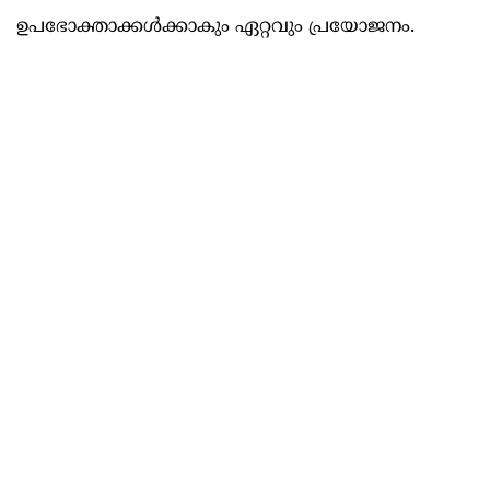
ഉപഭോക്താക്കൾക്കാകും ഏറ്റവും പ്രയോജനം.