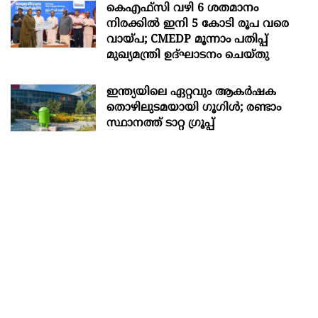
കെഎഫ്സി വഴി 6 ശതമാനം
നിരക്കിൽ ഇനി 5 കോടി രൂപ വരെ
വായ്പ; CMEDP മൂന്നാം പതിപ്പ്
മുഖ്യമന്ത്രി ഉദ്ഘാടനം ചെയ്തു
ഇന്ത്യയിലെ ഏറ്റവും ആകര്‍ഷക
തൊഴിലുടമയായി ഗൂഗിള്‍; രണ്ടാം
സ്ഥാനത്ത് ടാറ്റ ഗ്രൂപ്പ്