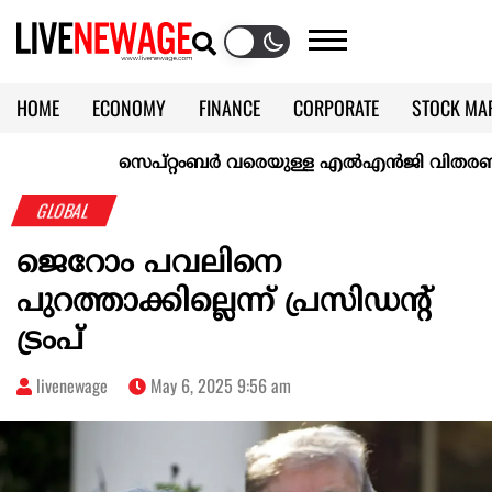
HOME
ECONOMY
FINANCE
CORPORATE
STOCK MA
CALENDAR
KERALA @70
സെപ്റ്റംബർ വരെയുള്ള എൽഎൻജി വിതരണം ഉറപ്പാ
GLOBAL
ജെറോം പവലിനെ
പുറത്താക്കില്ലെന്ന് പ്രസിഡന്‍റ്
ട്രംപ്
livenewage
May 6, 2025 9:56 am