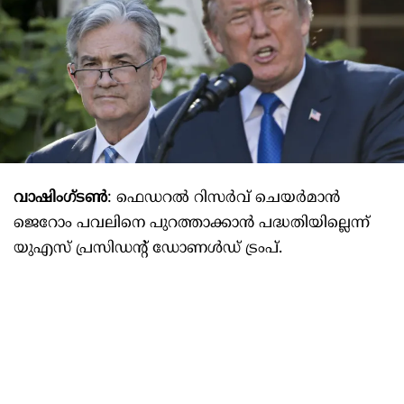
വാഷിംഗ്ടണ്‍
: ഫെഡറൽ റിസർവ് ചെയർമാൻ
ജെറോം പവലിനെ പുറത്താക്കാൻ പദ്ധതിയില്ലെന്ന്
യുഎസ് പ്രസിഡന്‍റ് ഡോണൾഡ് ട്രംപ്.