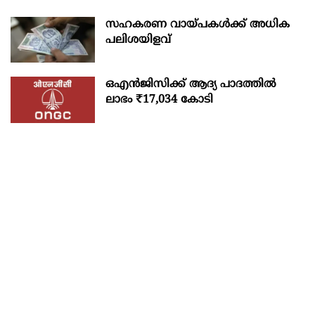
സഹകരണ വായ്പകള്‍ക്ക് അധിക
പലിശയിളവ്
ഒഎന്‍ജിസിക്ക് ആദ്യ പാദത്തില്‍
ലാഭം ₹17,034 കോടി