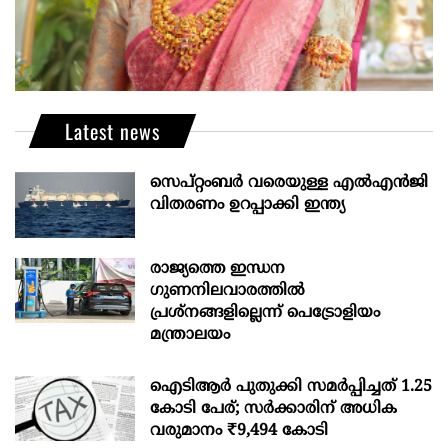
Latest news
സെപ്റ്റംബർ വരെയുള്ള എൽഎൻജി
വിതരണം ഉറപ്പാക്കി ഇന്ത്യ
രാജ്യത്തെ ഇന്ധന
ഗുണനിലവാരത്തില്‍
പ്രശ്‌നങ്ങളില്ലെന്ന് പെട്രോളിയം
മന്ത്രാലയം
ഐടിആര്‍ പുതുക്കി സമർപ്പിച്ചത് 1.25
കോടി പേര്; സർക്കാരിന് അധിക
വരുമാനം ₹9,494 കോടി