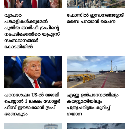
വ്യാപാര
ഫോസിൽ ഇന്ധനങ്ങളോട്
പങ്കാളികൾക്കുമേൽ
ബൈ പറയാൻ ചൈന
പുതിയ താരിഫ്: ട്രംപിന്‍റെ
നടപടിക്കെതിരെ യുഎസ്
സംസ്ഥാനങ്ങൾ
കോടതിയിൽ
പഠനശേഷം US-ൽ ജോലി
എണ്ണ ഉൽപാദനത്തിലും
ചെയ്യാൻ 1 ലക്ഷം ഡോളർ
കയറ്റുമതിയിലും
ഫീസ് ഈടാക്കാൻ ട്രംപ്
പുതുചരിത്രം കുറിച്ച്
ഭരണകൂടം
ഗയാന