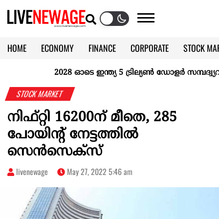
HOME
ECONOMY
FINANCE
CORPORATE
STOCK MA
CALENDAR
KERALA @70
2028 ഓടെ ഇന്ത്യ 5 ട്രില്യണ്‍ ഡോളര്‍ സമ്പദ്വ്യവസ
STOCK MARKET
നിഫ്റ്റി 16200ന് മീതെ, 285
പോയിന്റ് നേട്ടത്തില്‍
സെന്‍സെക്‌സ്
livenewage
May 27, 2022 5:46 am