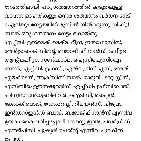
നേട്ടത്തിലായി. ഒരു ശതമാനത്തില്‍ കൂടുതലുള്ള
വാഹന ഓഹരികളും ഒന്നര ശതമാനം വര്‍ധന നേടി
ഐടിയും നേട്ടത്തില്‍ മുന്നില്‍ നില്‍ക്കുന്നു. നിഫ്റ്റി
ബാങ്ക് ഒരു ശതമാനം നേട്ടം കൊയ്തു.
എച്ച്‌സിഎല്‍ടെക്, ടെക്മഹീന്ദ്ര, ഇന്‍ഫോസിസ്,
അള്‍ട്രാടെക് സിമന്റ്, ബജാജ് ഫിനാന്‍സ്, മഹീന്ദ്ര
ആന്റ് മഹീന്ദ്ര, സണ്‍ഫാര്‍മ, ഐസിഐസിഐ
ബാങ്ക്, എച്ച്ഡിഎഫ്‌സി, എല്‍ടി, ടിസിഎസ്, ഭാരതി
എയര്‍ടെല്‍, ആക്‌സിസ് ബാങ്ക്, മാരുതി. ടാറ്റ സ്റ്റീല്‍,
എസ്ബിഐഇന്‍ഷൂറന്‍സ്, എച്ച്ഡിഎഫ്‌സിബാങ്ക്,
ഹിന്ദുസ്ഥാന്‍യൂണിലിവര്‍, ഐടിസി, ടൈറ്റന്‍,
കോടക് ബാങ്ക്, ഡോ.റെഡ്ഡി, റിലയന്‍സ്, വിപ്രോ,
ഇന്‍ഡസ്ഇന്‍ഡ് ബാങ്ക്, ബജാജ്ഫിനാന്‍സ് എന്നിവ
ഉയരം കൈവരിച്ചപ്പോള്‍ നെസ്ലെ ഇന്ത്യ, പവര്‍ഗ്രിഡ്,
എന്‍ടിപിസി, ഏഷ്യന്‍ പെയ്ന്റ് എന്നിവ പുറകില്‍
പോയി.