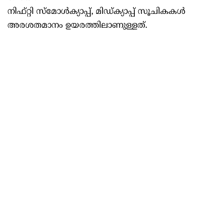
നിഫ്റ്റി സ്‌മോള്‍ക്യാപ്പ്, മിഡ്ക്യാപ്പ് സൂചികകള്‍
അരശതമാനം ഉയരത്തിലാണുള്ളത്.