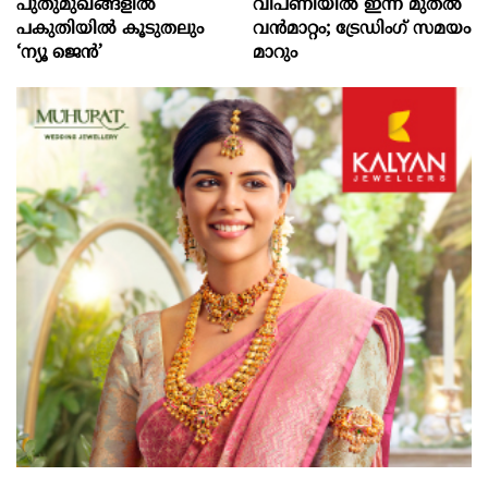
പുതുമുഖങ്ങളിൽ
വിപണിയിൽ ഇന്ന് മുതൽ
പകുതിയിൽ കൂടുതലും
വൻമാറ്റം; ട്രേഡിംഗ് സമയം
‘ന്യൂ ജെൻ’
മാറും