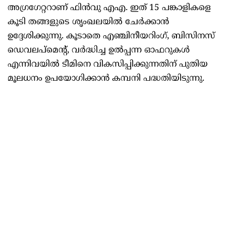
അഗ്രഗേറ്ററാണ് ഫിൻവു എഎ. ഇത് 15 പങ്കാളികളെ
കൂടി തങ്ങളുടെ ശൃംഖലയിൽ ചേർക്കാൻ
ഉദ്ദേശിക്കുന്നു. കൂടാതെ എഞ്ചിനീയറിംഗ്, ബിസിനസ്
ഡെവലപ്‌മെന്റ്, വർദ്ധിച്ച ഉൽപ്പന്ന ഓഫറുകൾ
എന്നിവയിൽ ടീമിനെ വികസിപ്പിക്കുന്നതിന് പുതിയ
മൂലധനം ഉപയോഗിക്കാൻ കമ്പനി പദ്ധതിയിടുന്നു.