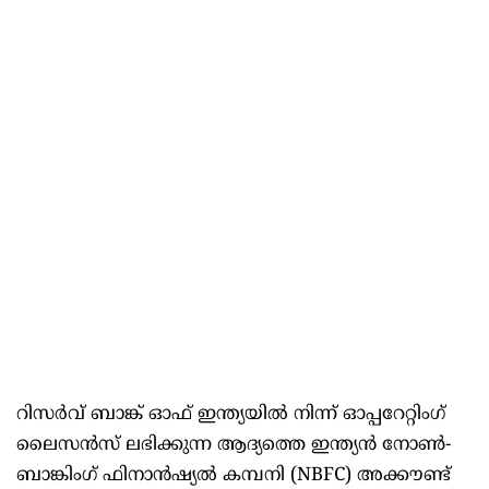
റിസർവ് ബാങ്ക് ഓഫ് ഇന്ത്യയിൽ നിന്ന് ഓപ്പറേറ്റിംഗ്
ലൈസൻസ് ലഭിക്കുന്ന ആദ്യത്തെ ഇന്ത്യൻ നോൺ-
ബാങ്കിംഗ് ഫിനാൻഷ്യൽ കമ്പനി (NBFC) അക്കൗണ്ട്