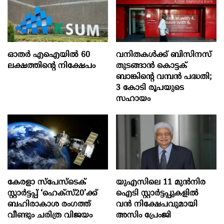
ഓതര്‍ എഐയില്‍ 60
വനിതകൾക്ക് ബിസിനസ്
ലക്ഷത്തിന്റെ നിക്ഷേപം
തുടങ്ങാൻ കൊട്ടക്
ബാങ്കിൻ്റെ വമ്പൻ പദ്ധതി;
3 കോടി രൂപയുടെ
സഹായം
കേരളാ സ്പേസ്ടെക്
യുഎസിലെ 11 മുന്‍നിര
സ്റ്റാർട്ടപ്പ് ‘ഹെക്സ്20’ക്ക്
ഐടി സ്റ്റാര്‍ട്ടപ്പുകളില്‍
ബഹിരാകാശ രംഗത്ത്
വന്‍ നിക്ഷേപവുമായി
വീണ്ടും ചരിത്ര വിജയം
അസിം പ്രേംജി