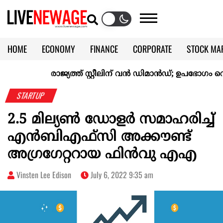
HOME
ECONOMY
FINANCE
CORPORATE
STOCK MA
CALENDAR
KERALA @70
രാജ്യത്ത് സ്റ്റീലിന് വൻ ഡിമാൻഡ്; ഉപഭോഗം റെക്
STARTUP
2.5 മില്യൺ ഡോളർ സമാഹരിച്ച്
എൻബിഎഫ്സി അക്കൗണ്ട്
അഗ്രഗേറ്ററായ ഫിൻവു എഎ
Vinsten Lee Edison
July 6, 2022 9:35 am