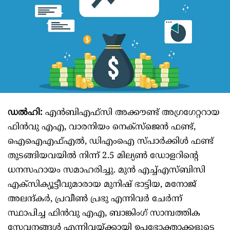
ഡൽഹി:
എൻബിഎഫ്സി അക്കൗണ്ട് അഗ്രഗേറ്ററായ
ഫിൻവു എഎ, വാരനിയം നെക്‌സ്‌ജെൻ ഫണ്ട്,
ഐഐഎഫ്‌എൽ, ഡിഎംഐ സ്പാർക്കിൾ ഫണ്ട്
തുടങ്ങിയവയിൽ നിന്ന് 2.5 മില്യൺ ഡോളറിന്റെ
ധനസഹായം സമാഹരിച്ചു. മുൻ എച്ച്എസ്ബിസി
എക്സിക്യൂട്ടീവുമാരായ മുനിഷ് ഭാട്ടിയ, മനോജ്
അലന്ദ്കർ, പ്രവീൺ പ്രഭു എന്നിവർ ചേർന്ന്
സ്ഥാപിച്ച ഫിൻവു എഎ, ബാങ്കിംഗ് സാമ്പത്തിക
സേവനങ്ങൾ എന്നിവയ്ക്കായി ഉപഭോക്താക്കളുടെ