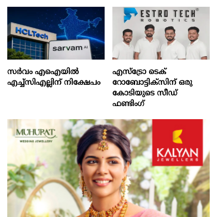
സർവം എഐയിൽ
എസ്‌ട്രോ ടെക്
എച്ച്സിഎല്ലിന് നിക്ഷേപം
റോബോട്ടിക്‌സിന് ഒരു
കോടിയുടെ സീഡ്
ഫണ്ടിംഗ്