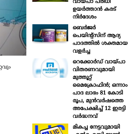
വായ്പാ പരിധി
ഉയർത്താൻ കരട്
നിർദേശം
ബെർജർ
പെയിന്റ്സിന് ആദ്യ
പാദത്തിൽ ശക്തമായ
വളർച്ച
റെക്കോർഡ് വായ്പാ
റവും
വിതരണവുമായി
മുത്തൂറ്റ്
മൈക്രോഫിൻ; ഒന്നാം
പാദ ലാഭം 81 കോടി
രൂപ, മുൻവർഷത്തെ
അപേക്ഷിച്ച് 12 ഇരട്ടി
വർദ്ധനവ്
മികച്ച നേട്ടവുമായി