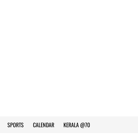
SPORTS
CALENDAR
KERALA @70