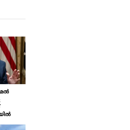
ുമേൽ
െ
്
യിൽ