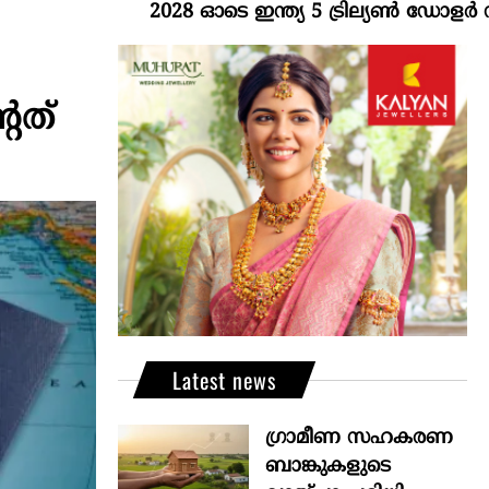
2028 ഓടെ ഇന്ത്യ 5 ട്രില്യണ്‍ ഡോളര്‍ സമ്പദ
േത്
Latest news
ഗ്രാമീണ സഹകരണ
ബാങ്കുകളുടെ