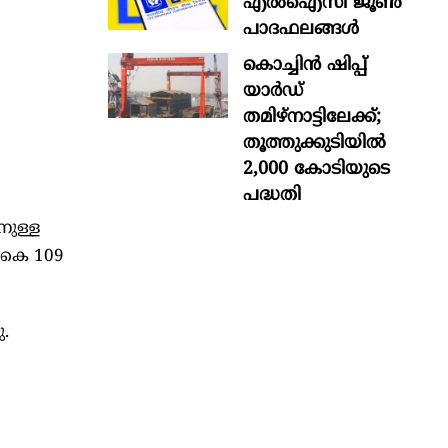
എൽഐസി ജൂൺ
പാദഫലങ്ങൾ
കൊച്ചിന്‍ ഷിപ്പ്
യാർഡ്
തമിഴ്നാട്ടിലേക്ക്;
തൂത്തുക്കുടിയിൽ
2,000 കോടിയുടെ
പദ്ധതി
നുള്ള
 ആകെ 109
ു.