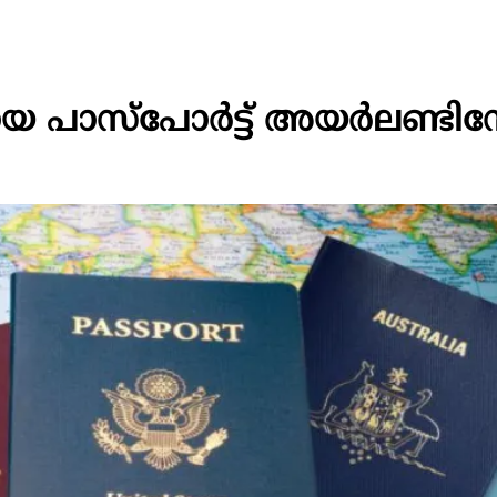
 പാസ്പോർട്ട് അയർലണ്ടിന്റ