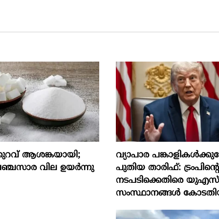
ുറവ് ആശങ്കയായി;
വ്യാപാര പങ്കാളികൾക്ക
ചസാര വില ഉയര്‍ന്നു
പുതിയ താരിഫ്: ട്രംപിന്‍റ
നടപടിക്കെതിരെ യുഎസ
സംസ്ഥാനങ്ങൾ കോടതി