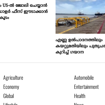
US-ൽ ജോലി ചെയ്യാൻ
ഡോളർ ഫീസ് ഈടാക്കാൻ
കൂടം
എണ്ണ ഉൽപാദനത്തിലും
കയറ്റുമതിയിലും പുതുചരി
കുറിച്ച് ഗയാന
Agriculture
Automobile
Economy
Entertainment
Global
Health
Lifestyle
News