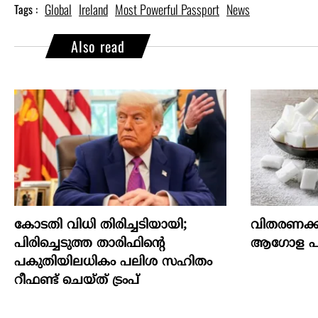
Global
Ireland
Most Powerful Passport
News
Tags :
Also read
കോടതി വിധി തിരിച്ചടിയായി;
വിതരണക്ക
പിരിച്ചെടുത്ത താരിഫിന്‍റെ
ആഗോള പഞ്
പകുതിയിലധികം പലിശ സഹിതം
റീഫണ്ട് ചെയ്ത് ട്രംപ്