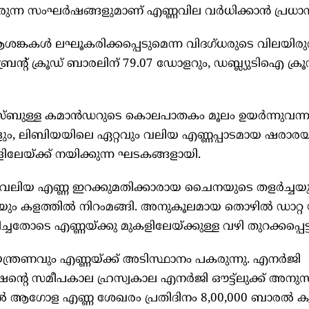
ചുവരുന്ന സംഘർഷങ്ങളുമാണ് എണ്ണവില വർധിക്കാൻ പ്രധ
ങ്കകൾ ലഘൂകരിക്കപ്പെടുമെന്ന വിദഗ്ധരുടെ വിലയിരു
്രെന്റ് ക്രൂഡ് ബാരലിന് 79.07 ഡോളറും, ഡബ്ല്യുടിഐ ക്രൂ
 ഹിസ്ബുള്ള കമാൻഡറുടെ കൊലപാതകം മൂലം ഉയർന്നുവന്
ങളും, ലിബിയയിലെ ഏറ്റവും വലിയ എണ്ണപ്പാടമായ ഷരാര
േയ്ക്ക് നയിക്കുന്ന ഘടകങ്ങളായി.
വലിയ എണ്ണ ഇറക്കുമതിക്കാരായ ചൈനയുടെ തളർച്ചയു
ം കളത്തിൽ നിറംമങ്ങി. അനുകൂലമായ തൊഴിൽ ഡാറ്റ
ചതോടെ എണ്ണയ്ക്കു മുകളിലേയ്ക്കുള്ള വഴി തുറക്കപ്പെട്ട
ിയന്ത്രണവും എണ്ണയ്ക്ക് അടിസ്ഥാനം പകരുന്നു. എനർജി
റെ സമീപകാല ഹ്രസ്വകാല എനർജി ഔട്ട്ലുക്ക് അനുസരി
ിൽ ആഗോള എണ്ണ ശേഖരം പ്രതിദിനം 8,00,000 ബാരൽ കു