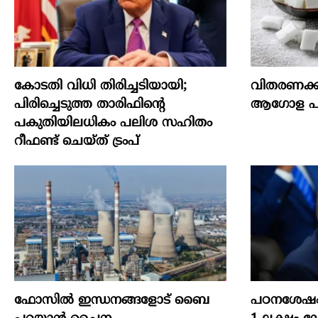
കോടതി വിധി തിരിച്ചടിയായി;
വിതരണക്ക
പിരിച്ചെടുത്ത താരിഫിന്‍റെ
ആഗോള പഞ്
പകുതിയിലധികം പലിശ സഹിതം
റീഫണ്ട് ചെയ്ത് ട്രംപ്
ഫോസിൽ ഇന്ധനങ്ങളോട് ബൈ
പഠനശേഷം 