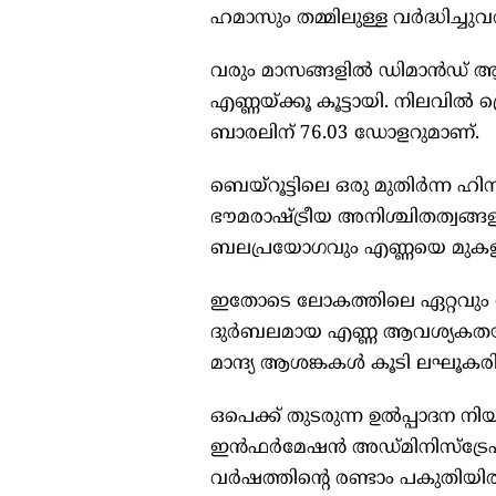
ഹമാസും തമ്മിലുള്ള വർദ്ധിച്
വരും മാസങ്ങളിൽ ഡിമാൻഡ് ആശ
എണ്ണയ്ക്കൂ കൂട്ടായി. നിലവിൽ ബ
ബാരലിന് 76.03 ഡോളറുമാണ്.
ബെയ്റൂട്ടിലെ ഒരു മുതിർന്ന
ഭൗമരാഷ്ട്രീയ അനിശ്ചിതത്വങ്
ബലപ്രയോഗവും എണ്ണയെ മുകളില
ഇതോടെ ലോകത്തിലെ ഏറ്റവും 
ദുർബലമായ എണ്ണ ആവശ്യകതയു
മാന്ദ്യ ആശങ്കകൾ കൂടി ലഘൂകരിച്
ഒപെക്ക് തുടരുന്ന ഉൽപ്പാദന ന
ഇൻഫർമേഷൻ അഡ്മിനിസ്ട്രേഷന്
വർഷത്തിന്റെ രണ്ടാം പകുതിയ