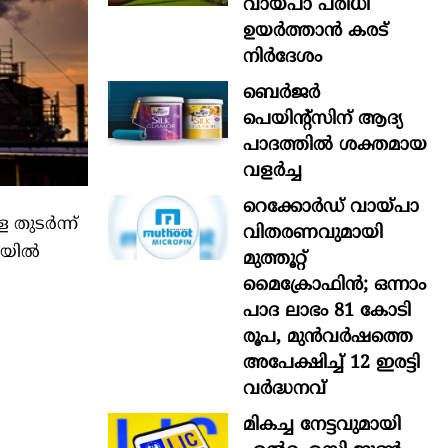
വായ്പാ പരിധി
ഉയർത്താൻ കരട്
നിർദേശം
ബെർജർ
പെയിന്റ്സിന് ആദ്യ
പാദത്തിൽ ശക്തമായ
വളർച്ച
റെക്കോർഡ് വായ്പാ
തുടർന്ന്
വിതരണവുമായി
ിയിൽ
മുത്തൂറ്റ്
മൈക്രോഫിൻ; ഒന്നാം
പാദ ലാഭം 81 കോടി
രൂപ, മുൻവർഷത്തെ
അപേക്ഷിച്ച് 12 ഇരട്ടി
വർദ്ധനവ്
മികച്ച നേട്ടവുമായി