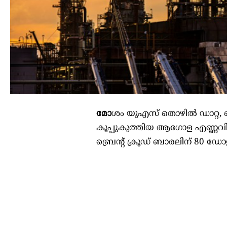
മോ
ശം യുഎസ് തൊഴിൽ ഡാറ്റ,
കൂപ്പുകുത്തിയ ആഗോള എണ്ണവ
ബ്രെന്റ് ക്രൂഡ് ബാരലിന് 80 