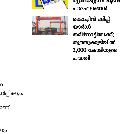
എൽഐസി ജൂൺ
പാദഫലങ്ങൾ
കൊച്ചിന്‍ ഷിപ്പ്
യാർഡ്
തമിഴ്നാട്ടിലേക്ക്;
തൂത്തുക്കുടിയിൽ
2,000 കോടിയുടെ
പ
പദ്ധതി
ന
്പിക്കും.
ാണ്
ലും