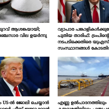
ുറവ് ആശങ്കയായി;
വ്യാപാര പങ്കാളികൾക്ക
ചസാര വില ഉയര്‍ന്നു
പുതിയ താരിഫ്: ട്രംപിന്‍റ
നടപടിക്കെതിരെ യുഎസ
സംസ്ഥാനങ്ങൾ കോടതി
US-ൽ ജോലി ചെയ്യാൻ
എണ്ണ ഉൽപാദനത്തിലും