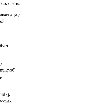
ാന കാരണം.
ത്തലുകളും
ഡ്
ന
യിലെ
ം
 യുഎസ്
ു.
ച്ച്,
റയും.