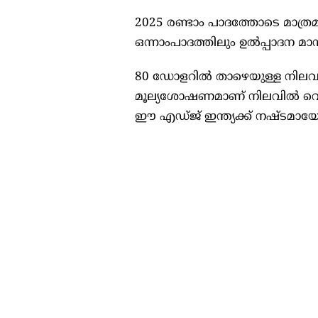
2025 രണ്ടാം പാദത്തോടെ മാത്രമ
ഒന്നാംപാദത്തിലും ഉൽപ്പാദന മാന്
80 ഡോളറിൽ താഴെയുള്ള നിലവാര
മൂല്യശോഷണമാണ് നിലവിൽ വെല്ല
ഈ എഡ്ജ് ഇന്ത്യക്ക് നഷ്ടമായേ