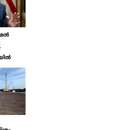
ുമേൽ
െ
്
യിൽ