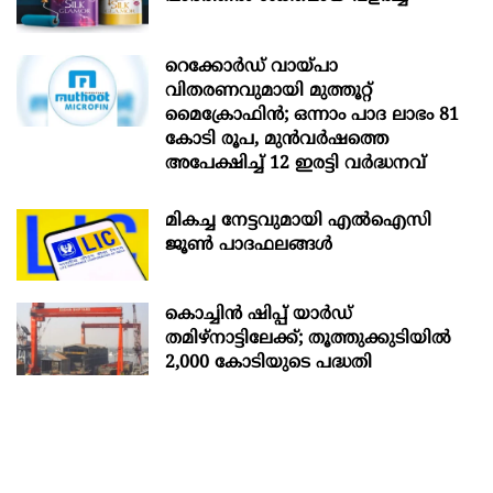
റെക്കോർഡ് വായ്പാ
വിതരണവുമായി മുത്തൂറ്റ്
മൈക്രോഫിൻ; ഒന്നാം പാദ ലാഭം 81
കോടി രൂപ, മുൻവർഷത്തെ
അപേക്ഷിച്ച് 12 ഇരട്ടി വർദ്ധനവ്
മികച്ച നേട്ടവുമായി എൽഐസി
ജൂൺ പാദഫലങ്ങൾ
കൊച്ചിന്‍ ഷിപ്പ് യാർഡ്
തമിഴ്നാട്ടിലേക്ക്; തൂത്തുക്കുടിയിൽ
2,000 കോടിയുടെ പദ്ധതി