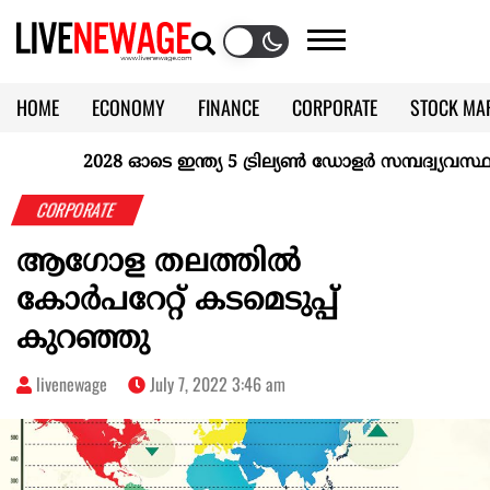
HOME
ECONOMY
FINANCE
CORPORATE
STOCK MA
CALENDAR
KERALA @70
2028 ഓടെ ഇന്ത്യ 5 ട്രില്യണ്‍ ഡോളര്‍ സമ്പദ്വ്യവസ്ഥയാക
CORPORATE
ആഗോള തലത്തില്‍
കോര്‍പറേറ്റ് കടമെടുപ്പ്
കുറഞ്ഞു
livenewage
July 7, 2022 3:46 am