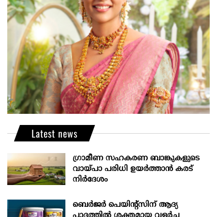
Latest news
ഗ്രാമീണ സഹകരണ ബാങ്കുകളുടെ
വായ്പാ പരിധി ഉയർത്താൻ കരട്
നിർദേശം
ബെർജർ പെയിന്റ്സിന് ആദ്യ
പാദത്തിൽ ശക്തമായ വളർച്ച