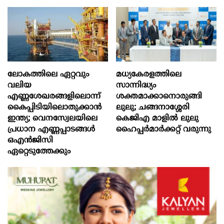
ലോകത്തിലെ ഏറ്റവും
മധ്യകേരളത്തിലെ
വലിയ
സാന്നിദ്ധ്യം
എണ്ണശേഖരങ്ങളിലൊന്ന്
ശക്തമാക്കാനൊരുങ്ങി
കൈപ്പിടിയിലൊതുക്കാന്‍
ലുലു; ചങ്ങനാശ്ശേരി
ഇന്ത്യ; വെനസ്വേലയിലെ
കെജിഎ മാളിൽ ലുലു
പ്രധാന എണ്ണപ്പാടങ്ങള്‍
ഹൈപ്പർമാർക്കറ്റ് വരുന്നു
ഒഎന്‍ജിസി
ഏറ്റെടുത്തേക്കും