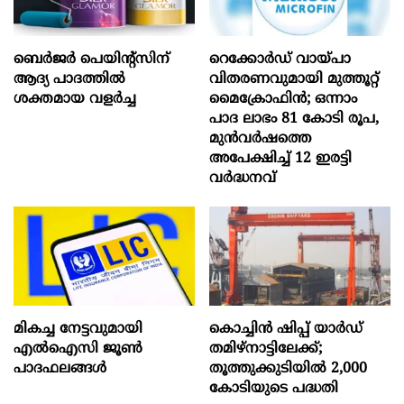
ബെർജർ പെയിന്റ്സിന്
റെക്കോർഡ് വായ്പാ
ആദ്യ പാദത്തിൽ
വിതരണവുമായി മുത്തൂറ്റ്
ശക്തമായ വളർച്ച
മൈക്രോഫിൻ; ഒന്നാം
പാദ ലാഭം 81 കോടി രൂപ,
മുൻവർഷത്തെ
അപേക്ഷിച്ച് 12 ഇരട്ടി
വർദ്ധനവ്
മികച്ച നേട്ടവുമായി
കൊച്ചിന്‍ ഷിപ്പ് യാർഡ്
എൽഐസി ജൂൺ
തമിഴ്നാട്ടിലേക്ക്;
പാദഫലങ്ങൾ
തൂത്തുക്കുടിയിൽ 2,000
കോടിയുടെ പദ്ധതി