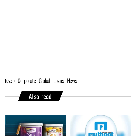
Corporate
Global
Loans
News
Tags :
Also read