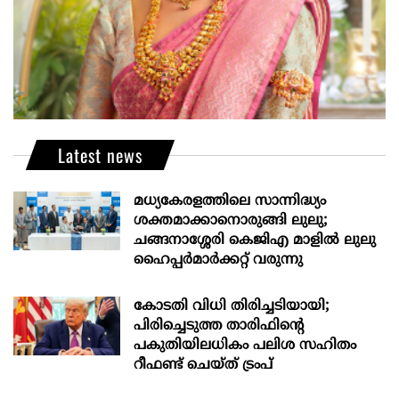
Latest news
മധ്യകേരളത്തിലെ സാന്നിദ്ധ്യം
ശക്തമാക്കാനൊരുങ്ങി ലുലു;
ചങ്ങനാശ്ശേരി കെജിഎ മാളിൽ ലുലു
ഹൈപ്പർമാർക്കറ്റ് വരുന്നു
കോടതി വിധി തിരിച്ചടിയായി;
പിരിച്ചെടുത്ത താരിഫിന്‍റെ
പകുതിയിലധികം പലിശ സഹിതം
റീഫണ്ട് ചെയ്ത് ട്രംപ്