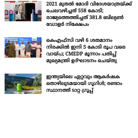
2021 മുതൽ മോദി വിദേശയാത്രയ്ക്ക്
ചെലവഴിച്ചത് 558 കോടി;
രാജ്യത്തെത്തിച്ചത് 381.8 ബില്യൺ
ഡോളർ നിക്ഷേപം
കെഎഫ്സി വഴി 6 ശതമാനം
നിരക്കിൽ ഇനി 5 കോടി രൂപ വരെ
വായ്പ; CMEDP മൂന്നാം പതിപ്പ്
മുഖ്യമന്ത്രി ഉദ്ഘാടനം ചെയ്തു
ഇന്ത്യയിലെ ഏറ്റവും ആകര്‍ഷക
തൊഴിലുടമയായി ഗൂഗിള്‍; രണ്ടാം
സ്ഥാനത്ത് ടാറ്റ ഗ്രൂപ്പ്