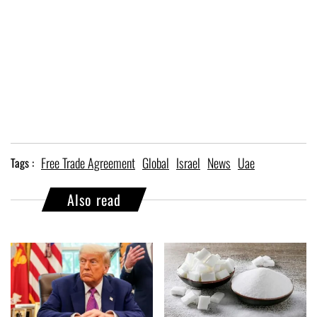
Free Trade Agreement
Global
Israel
News
Uae
Tags :
Also read