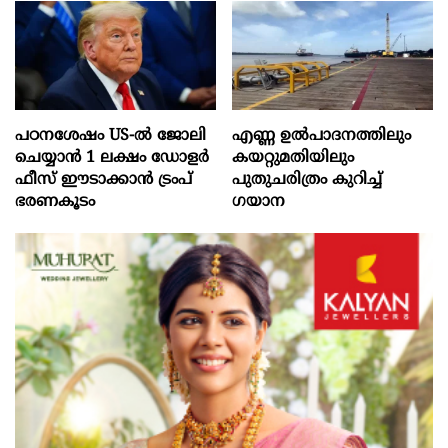
പഠനശേഷം US-ൽ ജോലി
എണ്ണ ഉൽപാദനത്തിലും
ചെയ്യാൻ 1 ലക്ഷം ഡോളർ
കയറ്റുമതിയിലും
ഫീസ് ഈടാക്കാൻ ട്രംപ്
പുതുചരിത്രം കുറിച്ച്
ഭരണകൂടം
ഗയാന