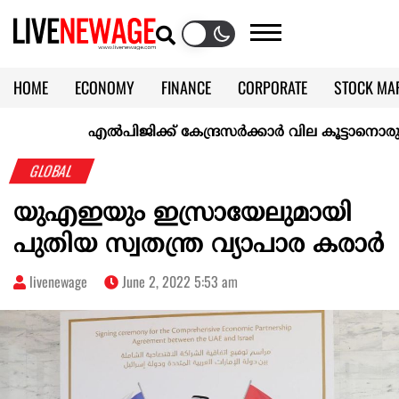
HOME
ECONOMY
FINANCE
CORPORATE
STOCK MA
CALENDAR
KERALA @70
എല്‍പിജിക്ക് കേന്ദ്രസർക്കാർ വില കൂട്ടാനൊരുങ്ങുന്നുവെ
GLOBAL
യുഎഇയും ഇസ്രായേലുമായി
പുതിയ സ്വതന്ത്ര വ്യാപാര കരാർ
livenewage
June 2, 2022 5:53 am