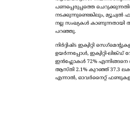
പണപ്പെരുപ്പത്തെ ചെറുക്കുന്നതി
നടക്കുന്നുണ്ടെങ്കിലും, മ്യൂച്വൽ 
നല്ല സംഖ്യകൾ കാണുന്നതായി ആ
പറഞ്ഞു.
നിർദ്ദിഷ്ട ഇക്വിറ്റി സെഗ്‌മെന്റ
ഉയർന്നപ്പോൾ, ഇക്വിറ്റി-ലിങ്ക്ഡ്
ഇൻഫ്ലോകൾ 72% എന്നിങ്ങനെ വർദ
ആസ്തി 2.1% കുറഞ്ഞ് 37.3 ലക്
എന്നാൽ, ഓവർനൈറ്റ് ഫണ്ടുകളു