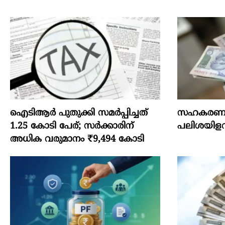
ഐടിആര്‍ പുതുക്കി സമർപ്പിച്ചത്
സഹകരണ വ
1.25 കോടി പേര്; സർക്കാരിന്
പലിശയിളവ
അധിക വരുമാനം ₹9,494 കോടി