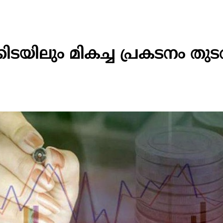
ിലും മികച്ച പ്രകടനം തുടർന