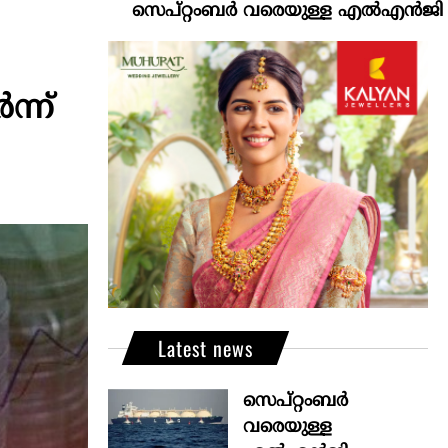
സെപ്റ്റംബർ വരെയുള്ള എൽഎൻജി വിതരണം ഉറ
്ന്
Latest news
സെപ്റ്റംബർ
വരെയുള്ള