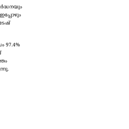
വർദ്ധനയും
ൾ ഇപ്പോഴും
ടേഷ്
ാസം 97.4%
്
്തം
്നു.