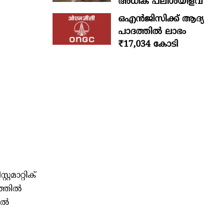
അധിക പലിശയിളവ്
ഒഎന്‍ജിസിക്ക് ആദ്യ
പാദത്തില്‍ ലാഭം
₹17,034 കോടി
റമാറ്റിക്
സത്തിൽ
ളിൽ