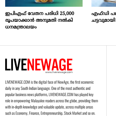
ഇപിഎഫ് വേതന പരിധി 25,000
എഫ്‍ഡി പ
രൂപയാക്കാൻ അനുമതി നൽകി
ചട്ടവുമ
ധനമന്ത്രാലയം
LIVENEWAGE.COM is the digital face of NewAge, the first economic
daily in any South Indian language. One of the most authentic and
popular business news platforms, LIVENEWAGE.COM has played key
role in empowering Malayalee readers across the globe, providing them
with in-depth knowledge and valuable update, across multiple areas
such as Economy, Finance, Entrepreneurship, Stock Market and so on.