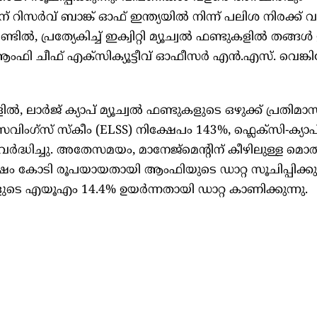
ന് റിസർവ് ബാങ്ക് ഓഫ് ഇന്ത്യയിൽ നിന്ന് പലിശ നിരക്ക് 
ഫണ്ടിൽ, പ്രത്യേകിച്ച് ഇക്വിറ്റി മ്യൂച്വൽ ഫണ്ടുകളിൽ തങ്ങ
ംഫി ചീഫ് എക്സിക്യൂട്ടീവ് ഓഫീസർ എൻ.എസ്. വെങ്കി
ുകളിൽ, ലാർജ് ക്യാപ് മ്യൂച്വൽ ഫണ്ടുകളുടെ ഒഴുക്ക് പ്രതിമ
 സേവിംഗ്‌സ് സ്‌കീം (ELSS) നിക്ഷേപം 143%, ഫ്ലെക്‌സി-ക്യാപ
്ധിച്ചു. അതേസമയം, മാനേജ്‌മെന്റിന് കീഴിലുള്ള മൊത
ഷം കോടി രൂപയായതായി ആംഫിയുടെ ഡാറ്റ സൂചിപ്പിക്കുന
ടെ എയൂഎം 14.4% ഉയർന്നതായി ഡാറ്റ കാണിക്കുന്നു.