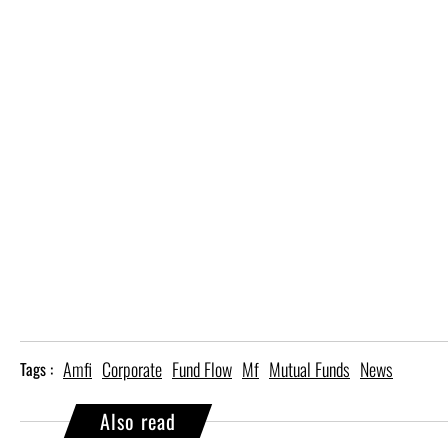
Amfi
Corporate
Fund Flow
Mf
Mutual Funds
News
Tags :
Also read