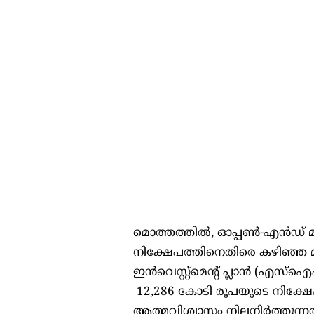
മൊത്തത്തിൽ, ഓപ്പൺ-എൻഡ് മ്
നിക്ഷേപത്തിനെതിരെ കഴിഞ്ഞ മാസം
ഇൻവെസ്റ്റ്‌മെന്റ് പ്ലാൻ (എസ്
12,286 കോടി രൂപയുടെ നിക്ഷേപം
ആത്മവിശ്വാസം നിലനിർത്തുന്ന