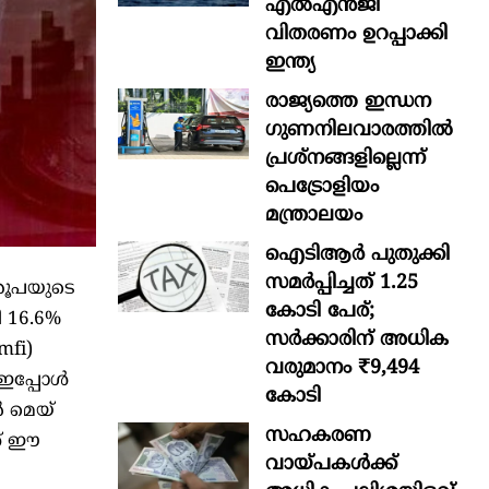
എൽഎൻജി
വിതരണം ഉറപ്പാക്കി
ഇന്ത്യ
രാജ്യത്തെ ഇന്ധന
ഗുണനിലവാരത്തില്‍
പ്രശ്‌നങ്ങളില്ലെന്ന്
പെട്രോളിയം
മന്ത്രാലയം
ഐടിആര്‍ പുതുക്കി
സമർപ്പിച്ചത് 1.25
 രൂപയുടെ
കോടി പേര്;
ി 16.6%
സർക്കാരിന് അധിക
mfi)
വരുമാനം ₹9,494
് ഇപ്പോൾ
കോടി
ൽ മെയ്
സഹകരണ
്ക് ഈ
വായ്പകള്‍ക്ക്