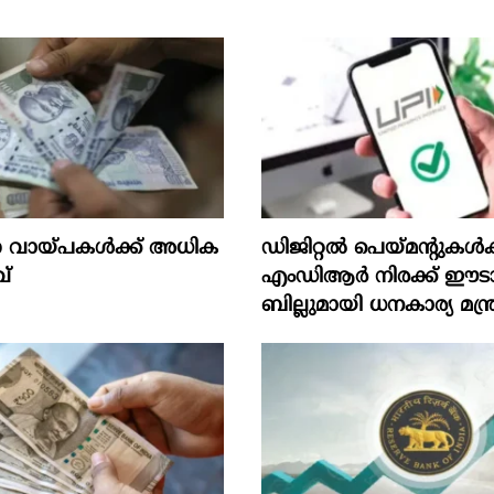
ായ്പകള്‍ക്ക് അധിക
ഡിജിറ്റൽ പെയ്മന്റുകൾക്
്
എംഡിആർ നിരക്ക് ഈടാ
ബില്ലുമായി ധനകാര്യ മന്