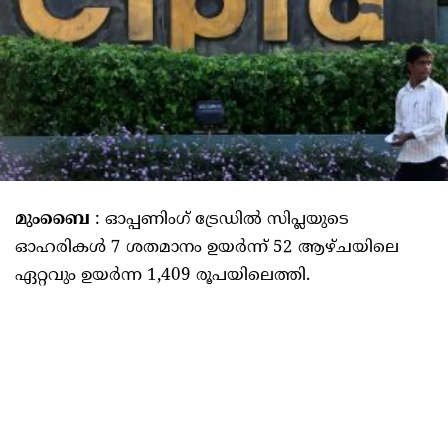
മുംബൈ
: ഓപ്പണിംഗ് ട്രേഡിൽ സിപ്ലയുടെ
ഓഹരികൾ 7 ശതമാനം ഉയർന്ന് 52 ​​ആഴ്ചയിലെ
ഏറ്റവും ഉയർന്ന 1,409 രൂപയിലെത്തി.