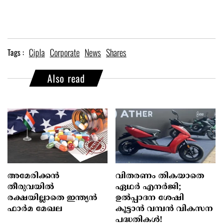
Cipla
Corporate
News
Shares
Tags :
Also read
അമേരിക്കന്‍
വിതരണം തികയാതെ
തീരുവയില്‍
ഏഥർ എനർജി;
രക്ഷയില്ലാതെ ഇന്ത്യന്‍
ഉൽപ്പാദന ശേഷി
ഫാര്‍മ മേഖല
കൂട്ടാൻ വമ്പൻ വികസന
പദ്ധതികൾ!