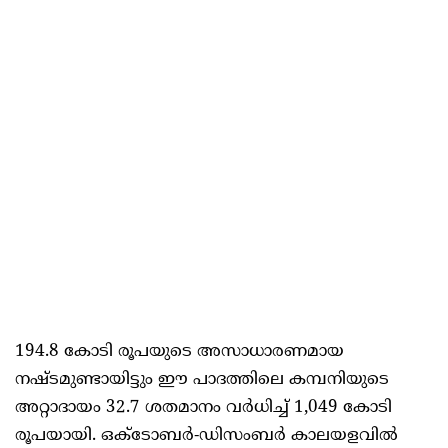
194.8 കോടി രൂപയുടെ അസാധാരണമായ
നഷ്ടമുണ്ടായിട്ടും ഈ പാദത്തിലെ കമ്പനിയുടെ
അറ്റാദായം 32.7 ശതമാനം വർധിച്ച് 1,049 കോടി
രൂപയായി. ഒക്‌ടോബർ-ഡിസംബർ കാലയളവിൽ