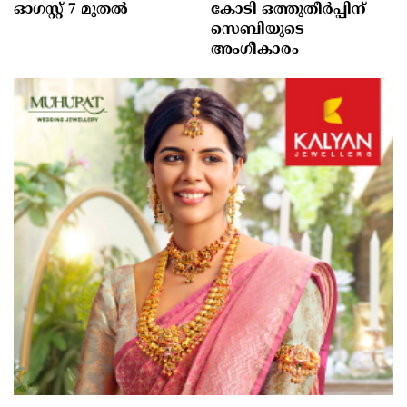
ഓഗസ്റ്റ്‌ 7 മുതല്‍
കോടി ഒത്തുതീർപ്പിന്
സെബിയുടെ
അംഗീകാരം