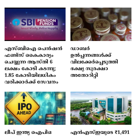
എസ്ബിഐ പെൻഷൻ
ഡാബർ
ഫണ്ട്സ് കൈകാര്യം
ഉൽപ്പന്നങ്ങൾക്ക്
ചെയ്യുന്ന ആസ്തി 6
വിലക്കേർപ്പെടുത്തി
ലക്ഷം കോടി കടന്നു;
ഭക്ഷ്യ സുരക്ഷാ
1.85 കോടിയിലധികം
അതോറിറ്റി
വരിക്കാർക്ക് സേവനം
ലീപ്‌ ഇന്ത്യ ഐപിഒ
എൻഎസ്ഇയുടെ ₹1,491