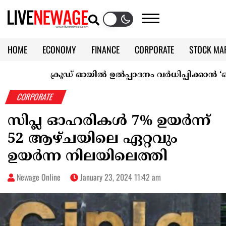
HOME
ECONOMY
FINANCE
CORPORATE
STOCK MA
CALENDAR
KERALA @70
ക്രൂഡ് ഓയിൽ ഉൽപ്പാദനം വർധിപ്പിക്കാൻ ‘ഒപെക് 
CORPORATE
സിപ്ല ഓഹരികൾ 7% ഉയർന്ന്
52 ​​ആഴ്ചയിലെ ഏറ്റവും
ഉയർന്ന നിലയിലെത്തി
Newage Online
January 23, 2024 11:42 am