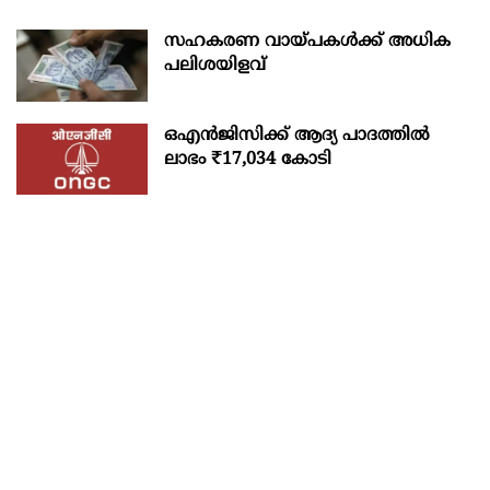
സഹകരണ വായ്പകള്‍ക്ക് അധിക
പലിശയിളവ്
ഒഎന്‍ജിസിക്ക് ആദ്യ പാദത്തില്‍
ലാഭം ₹17,034 കോടി