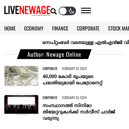
HOME
ECONOMY
FINANCE
CORPORATE
STOCK MA
CALENDAR
KERALA @70
സെപ്റ്റംബർ വരെയുള്ള എൽഎൻജി വിതരണം ഉ
Author: Newage Online
CORPORATE
FEBRUARY 10, 2024
40,000 കോടി രൂപയുടെ
പദ്ധതിയുമായി പെട്രോനെറ്റ്
CORPORATE
FEBRUARY 10, 2024
സംസ്ഥാനത്ത് സിനിമാ
തിയേറ്ററുകൾക്ക് സർവീസ് ചാർജ്
വരുന്നു