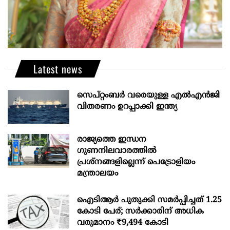
Latest news
സെപ്റ്റംബർ വരെയുള്ള എൽഎൻജി
വിതരണം ഉറപ്പാക്കി ഇന്ത്യ
രാജ്യത്തെ ഇന്ധന
ഗുണനിലവാരത്തില്‍
പ്രശ്‌നങ്ങളില്ലെന്ന് പെട്രോളിയം
മന്ത്രാലയം
ഐടിആര്‍ പുതുക്കി സമർപ്പിച്ചത് 1.25
കോടി പേര്; സർക്കാരിന് അധിക
വരുമാനം ₹9,494 കോടി