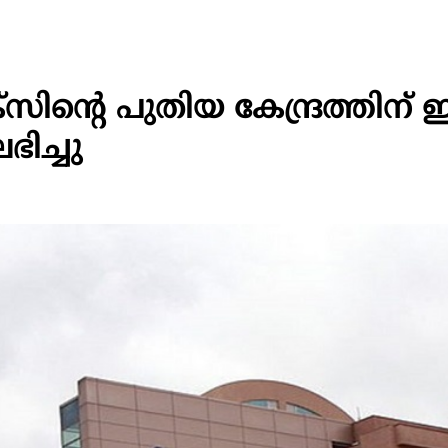
െ പുതിയ കേന്ദ്രത്തിന് 
ിച്ചു