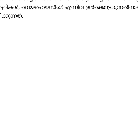
ബോറട്ടറികൾ, വെയർഹൗസിംഗ് എന്നിവ ഉൾക്കൊള്ളുന്നതി
്കുന്നത്.