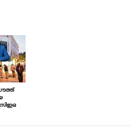
ൗത്ത്
ിയ
& സിഇഒ