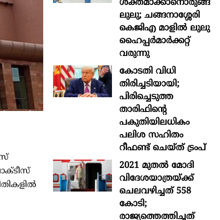
ശക്തമാക്കാനൊരുങ്ങി
ലുലു; ചങ്ങനാശ്ശേരി
കെജിഎ മാളിൽ ലുലു
ഹൈപ്പർമാർക്കറ്റ്
വരുന്നു
കോടതി വിധി
തിരിച്ചടിയായി;
പിരിച്ചെടുത്ത
താരിഫിന്‍റെ
പകുതിയിലധികം
പലിശ സഹിതം
റീഫണ്ട് ചെയ്ത് ട്രംപ്
സ്
2021 മുതൽ മോദി
ാക്ടീസ്
വിദേശയാത്രയ്ക്ക്
രീതികളിൽ
ചെലവഴിച്ചത് 558
കോടി;
രാജ്യത്തെത്തിച്ചത്