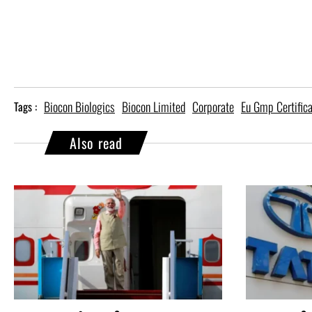
Biocon Biologics
Biocon Limited
Corporate
Eu Gmp Certifica
Tags :
Also read