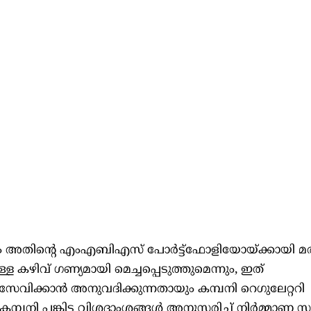
ം അതിന്റെ എംഎബിഎസ് പോർട്ട്‌ഫോളിയോയ്‌ക്കായി മരു
്ള കഴിവ് ഗണ്യമായി മെച്ചപ്പെടുത്തുമെന്നും, ഇത്
േവിക്കാൻ അനുവദിക്കുന്നതായും കമ്പനി റെഗുലേറ്ററി
പനി പങ്കിട്ട വിശദാംശങ്ങൾ അനുസരിച്ച് നിർമ്മാണ സ്യൂ