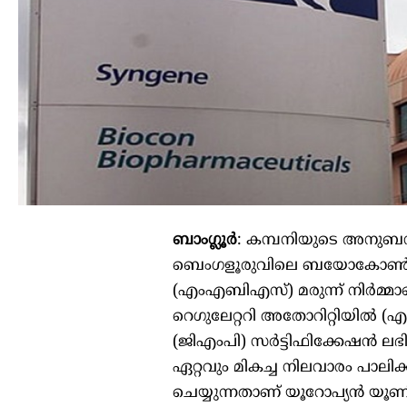
ബാംഗ്ലൂർ
: കമ്പനിയുടെ അനു
ബെംഗളൂരുവിലെ ബയോകോൺ പ
(എംഎബിഎസ്) മരുന്ന് നിർമ്മാണ
റെഗുലേറ്ററി അതോറിറ്റിയിൽ (എച
(ജിഎംപി) സർട്ടിഫിക്കേഷൻ ലഭ
ഏറ്റവും മികച്ച നിലവാരം പാലിക്
ചെയ്യുന്നതാണ് യൂറോപ്യൻ യൂണി