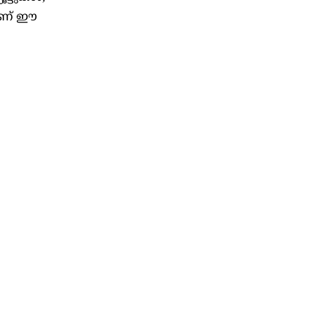
നാണ് ഈ