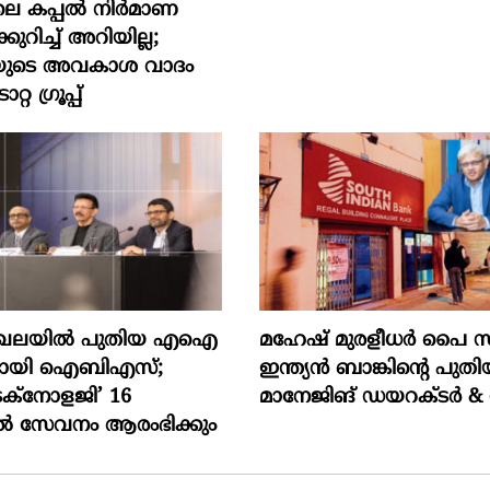
ലെ കപ്പൽ നിർമാണ
ുറിച്ച് അറിയില്ല;
്രിയുടെ അവകാശ വാദം
്റ ഗ്രൂപ്പ്
മേഖലയിൽ പുതിയ എഐ
മഹേഷ് മുരളീധർ പൈ സ
മായി ഐബിഎസ്;
ഇന്ത്യൻ ബാങ്കിന്റെ പുത
െക്‌നോളജി’ 16
മാനേജിങ് ഡയറക്ടർ 
ിൽ സേവനം ആരംഭിക്കും