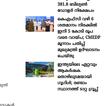
381.8 ബില്യൺ
ഡോളർ നിക്ഷേപം
കെഎഫ്സി വഴി 6
ശതമാനം നിരക്കിൽ
ഇനി 5 കോടി രൂപ
വരെ വായ്പ; CMEDP
മൂന്നാം പതിപ്പ്
മുഖ്യമന്ത്രി ഉദ്ഘാടനം
ചെയ്തു
ഇന്ത്യയിലെ ഏറ്റവും
ആകര്‍ഷക
തൊഴിലുടമയായി
ഗൂഗിള്‍; രണ്ടാം
ന്ന്
സ്ഥാനത്ത് ടാറ്റ ഗ്രൂപ്പ്
ട്ടുകൾ,