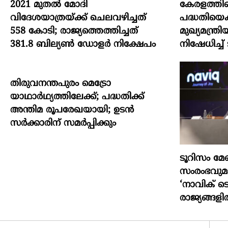
2021 മുതൽ മോദി
കേരളത്തി
വിദേശയാത്രയ്ക്ക് ചെലവഴിച്ചത്
പദ്ധതിയെക്ക
558 കോടി; രാജ്യത്തെത്തിച്ചത്
മുഖ്യമന്ത
381.8 ബില്യൺ ഡോളർ നിക്ഷേപം
നിഷേധിച്ച് ടാറ
തിരുവനന്തപുരം മെട്രോ
യാഥാർഥ്യത്തിലേക്ക്; പദ്ധതിക്ക്
അന്തിമ രൂപരേഖയായി; ഉടൻ
സർക്കാരിന് സമർപ്പിക്കും
ടൂറിസം 
സംരംഭവു
‘നാവിക് ട
രാജ്യങ്ങള