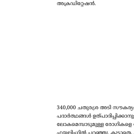
അക്രഡിറ്റേഷൻ.
340,000 ചതുരശ്ര അടി സൗകര്യ
പദാർത്ഥങ്ങൾ ഉത്പാദിപ്പിക്കാനുള
ലോകമെമ്പാടുമുള്ള രോഗികളെ സ
ഫയലിംഗിൽ പറഞ്ഞു. കൂടാതെ, കമ്