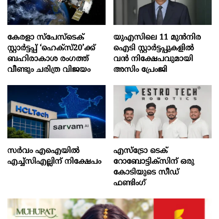
കേരളാ സ്പേസ്ടെക്
യുഎസിലെ 11 മുന്‍നിര
സ്റ്റാർട്ടപ്പ് ‘ഹെക്സ്20’ക്ക്
ഐടി സ്റ്റാര്‍ട്ടപ്പുകളില്‍
ബഹിരാകാശ രംഗത്ത്
വന്‍ നിക്ഷേപവുമായി
വീണ്ടും ചരിത്ര വിജയം
അസിം പ്രേംജി
സർവം എഐയിൽ
എസ്‌ട്രോ ടെക്
എച്ച്സിഎല്ലിന് നിക്ഷേപം
റോബോട്ടിക്‌സിന് ഒരു
കോടിയുടെ സീഡ്
ഫണ്ടിംഗ്