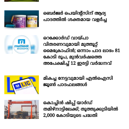
ബെർജർ പെയിന്റ്സിന് ആദ്യ
പാദത്തിൽ ശക്തമായ വളർച്ച
റെക്കോർഡ് വായ്പാ
വിതരണവുമായി മുത്തൂറ്റ്
മൈക്രോഫിൻ; ഒന്നാം പാദ ലാഭം 81
കോടി രൂപ, മുൻവർഷത്തെ
അപേക്ഷിച്ച് 12 ഇരട്ടി വർദ്ധനവ്
മികച്ച നേട്ടവുമായി എൽഐസി
ജൂൺ പാദഫലങ്ങൾ
കൊച്ചിന്‍ ഷിപ്പ് യാർഡ്
തമിഴ്നാട്ടിലേക്ക്; തൂത്തുക്കുടിയിൽ
2,000 കോടിയുടെ പദ്ധതി