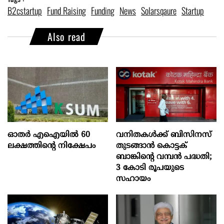
B2cstartup
Fund Raising
Funding
News
Solarsqaure
Startup
Also read
ഓതര്‍ എഐയില്‍ 60
വനിതകൾക്ക് ബിസിനസ്
ലക്ഷത്തിന്റെ നിക്ഷേപം
തുടങ്ങാൻ കൊട്ടക്
ബാങ്കിൻ്റെ വമ്പൻ പദ്ധതി;
3 കോടി രൂപയുടെ
സഹായം