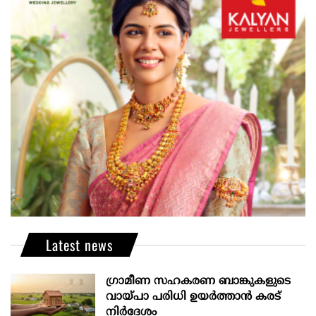
Latest news
ഗ്രാമീണ സഹകരണ ബാങ്കുകളുടെ
വായ്പാ പരിധി ഉയർത്താൻ കരട്
നിർദേശം