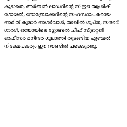
കൂടാതെ, അർബൻ ലാഡറിന്റെ സിഇഒ ആശിഷ്
ഗോയൽ, നോബ്രോക്കറിന്റെ സഹസ്ഥാപകരായ
അമിത് കുമാർ അഗർവാൾ, അഖിൽ ഗുപ്ത, സൗരഭ്
ഗാർഗ്, ഒയോയിലെ ഗ്ലോബൽ ചീഫ് സ്ട്രാറ്റജി
ഓഫീസർ മനീന്ദർ ഗുലാത്തി തുടങ്ങിയ ഏഞ്ചൽ
നിക്ഷേപകരും ഈ റൗണ്ടിൽ പങ്കെടുത്തു.