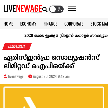
HOME
ECONOMY
FINANCE
CORPORATE
STOCK MA
CALENDAR
KERALA @70
2028 ഓടെ ഇന്ത്യ 5 ട്രില്യണ്‍ ഡോളര്‍ സമ്പദ്വ്യവസ
CORPORATE
ഏരിസ്ഇന്‍ഫ്ര സൊല്യൂഷന്‍സ്
ലിമിറ്റഡ് ഐപിഒയ്ക്ക്
livenewage
August 20, 2024 9:42 am