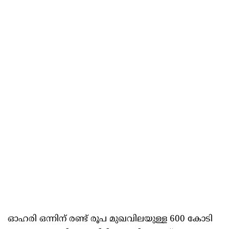
ഓഹരി ഒന്നിന് രണ്ട് രൂപ മുഖവിലയുള്ള 600 കോടി