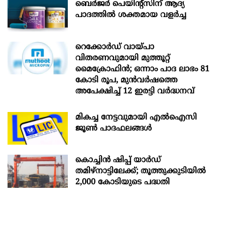
ബെർജർ പെയിന്റ്സിന് ആദ്യ
പാദത്തിൽ ശക്തമായ വളർച്ച
റെക്കോർഡ് വായ്പാ
വിതരണവുമായി മുത്തൂറ്റ്
മൈക്രോഫിൻ; ഒന്നാം പാദ ലാഭം 81
കോടി രൂപ, മുൻവർഷത്തെ
അപേക്ഷിച്ച് 12 ഇരട്ടി വർദ്ധനവ്
മികച്ച നേട്ടവുമായി എൽഐസി
ജൂൺ പാദഫലങ്ങൾ
കൊച്ചിന്‍ ഷിപ്പ് യാർഡ്
തമിഴ്നാട്ടിലേക്ക്; തൂത്തുക്കുടിയിൽ
2,000 കോടിയുടെ പദ്ധതി