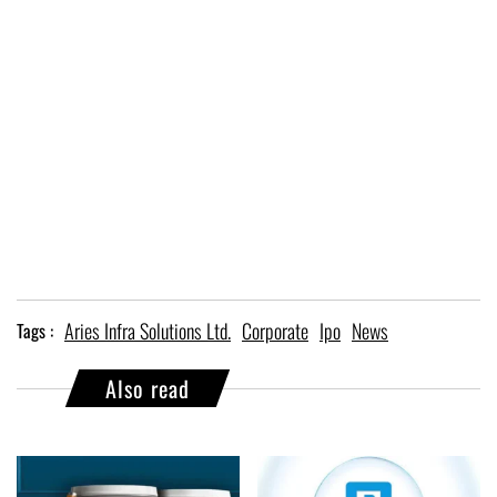
Aries Infra Solutions Ltd.
Corporate
Ipo
News
Tags :
Also read