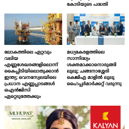
കോടിയുടെ പദ്ധതി
ലോകത്തിലെ ഏറ്റവും
മധ്യകേരളത്തിലെ
വലിയ
സാന്നിദ്ധ്യം
എണ്ണശേഖരങ്ങളിലൊന്ന്
ശക്തമാക്കാനൊരുങ്ങി
കൈപ്പിടിയിലൊതുക്കാന്‍
ലുലു; ചങ്ങനാശ്ശേരി
ഇന്ത്യ; വെനസ്വേലയിലെ
കെജിഎ മാളിൽ ലുലു
പ്രധാന എണ്ണപ്പാടങ്ങള്‍
ഹൈപ്പർമാർക്കറ്റ് വരുന്നു
ഒഎന്‍ജിസി
ഏറ്റെടുത്തേക്കും