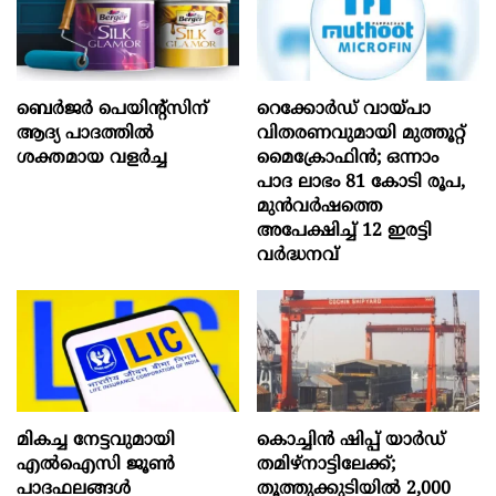
ബെർജർ പെയിന്റ്സിന്
റെക്കോർഡ് വായ്പാ
ആദ്യ പാദത്തിൽ
വിതരണവുമായി മുത്തൂറ്റ്
ശക്തമായ വളർച്ച
മൈക്രോഫിൻ; ഒന്നാം
പാദ ലാഭം 81 കോടി രൂപ,
മുൻവർഷത്തെ
അപേക്ഷിച്ച് 12 ഇരട്ടി
വർദ്ധനവ്
മികച്ച നേട്ടവുമായി
കൊച്ചിന്‍ ഷിപ്പ് യാർഡ്
എൽഐസി ജൂൺ
തമിഴ്നാട്ടിലേക്ക്;
പാദഫലങ്ങൾ
തൂത്തുക്കുടിയിൽ 2,000