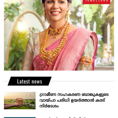
Latest news
ഗ്രാമീണ സഹകരണ ബാങ്കുകളുടെ
വായ്പാ പരിധി ഉയർത്താൻ കരട്
നിർദേശം