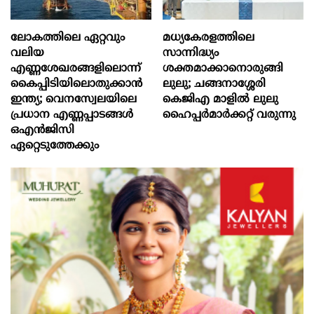
ലോകത്തിലെ ഏറ്റവും
മധ്യകേരളത്തിലെ
വലിയ
സാന്നിദ്ധ്യം
എണ്ണശേഖരങ്ങളിലൊന്ന്
ശക്തമാക്കാനൊരുങ്ങി
കൈപ്പിടിയിലൊതുക്കാന്‍
ലുലു; ചങ്ങനാശ്ശേരി
ഇന്ത്യ; വെനസ്വേലയിലെ
കെജിഎ മാളിൽ ലുലു
പ്രധാന എണ്ണപ്പാടങ്ങള്‍
ഹൈപ്പർമാർക്കറ്റ് വരുന്നു
ഒഎന്‍ജിസി
ഏറ്റെടുത്തേക്കും