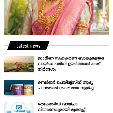
Latest news
ഗ്രാമീണ സഹകരണ ബാങ്കുകളുടെ
വായ്പാ പരിധി ഉയർത്താൻ കരട്
നിർദേശം
ബെർജർ പെയിന്റ്സിന് ആദ്യ
പാദത്തിൽ ശക്തമായ വളർച്ച
റെക്കോർഡ് വായ്പാ
വിതരണവുമായി മുത്തൂറ്റ്