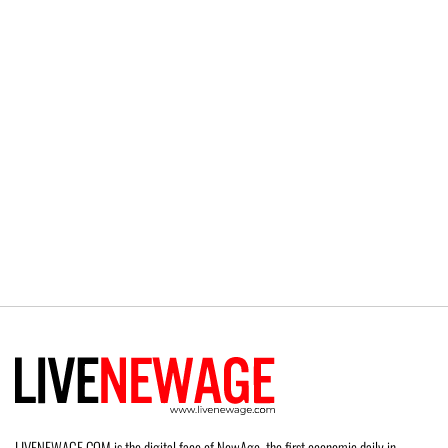
LIVENEWAGE.COM is the digital face of NewAge, the first economic daily in