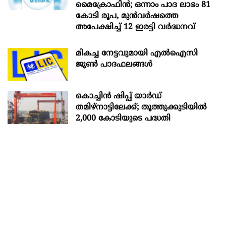
മൈക്രോഫിൻ; ഒന്നാം പാദ ലാഭം 81
കോടി രൂപ, മുൻവർഷത്തെ
അപേക്ഷിച്ച് 12 ഇരട്ടി വർദ്ധനവ്
മികച്ച നേട്ടവുമായി എൽഐസി
ജൂൺ പാദഫലങ്ങൾ
കൊച്ചിന്‍ ഷിപ്പ് യാർഡ്
തമിഴ്നാട്ടിലേക്ക്; തൂത്തുക്കുടിയിൽ
2,000 കോടിയുടെ പദ്ധതി