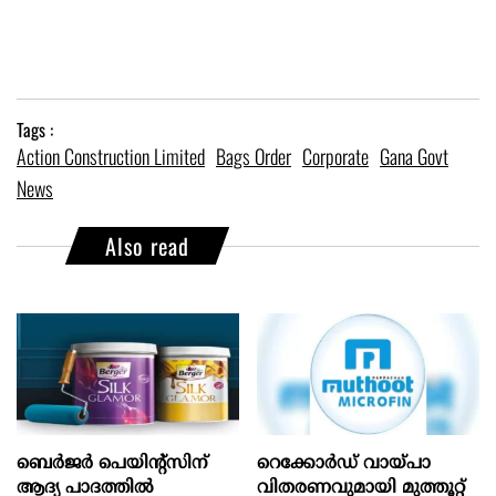
Tags :
Action Construction Limited
Bags Order
Corporate
Gana Govt
News
Also read
ബെർജർ പെയിന്റ്സിന്
റെക്കോർഡ് വായ്പാ
ആദ്യ പാദത്തിൽ
വിതരണവുമായി മുത്തൂറ്റ്