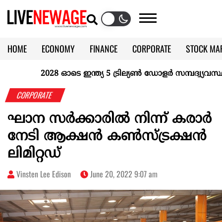
HOME
ECONOMY
FINANCE
CORPORATE
STOCK MA
CALENDAR
KERALA @70
2028 ഓടെ ഇന്ത്യ 5 ട്രില്യണ്‍ ഡോളര്‍ സമ്പദ്വ്യവസ്ഥയ
CORPORATE
ഘാന സർക്കാരിൽ നിന്ന് കരാർ
നേടി ആക്ഷൻ കൺസ്ട്രക്ഷൻ
ലിമിറ്റഡ്
Vinsten Lee Edison
June 20, 2022 9:07 am