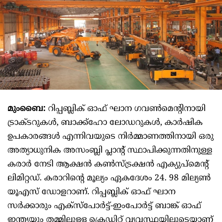
മുംബൈ:
റിപ്പബ്ലിക് ഓഫ് ഘാന ഗവൺമെന്റിനായി
ട്രാക്ടറുകൾ, ബാക്ക്ഹോ ലോഡറുകൾ, കാർഷിക
ഉപകാരങ്ങൾ എന്നിവയുടെ നിർമ്മാണത്തിനായി ഒരു
അത്യാധുനിക അസംബ്ലി പ്ലാന്റ് സ്ഥാപിക്കുന്നതിനുള്ള
കരാർ നേടി ആക്ഷൻ കൺസ്ട്രക്ഷൻ എക്യുപ്‌മെന്റ്
ലിമിറ്റഡ്. കരാറിന്റെ മൂല്യം ഏകദേശം 24. 98 മില്യൺ
യൂഎസ് ഡോളറാണ്. റിപ്പബ്ലിക് ഓഫ് ഘാന
സർക്കാരും എക്‌സ്‌പോർട്ട്-ഇംപോർട്ട് ബാങ്ക് ഓഫ്
ഇന്ത്യയും തമ്മിലുള്ള ക്രെഡിറ്റ് വ്യവസ്ഥയിലൂടെയാണ്