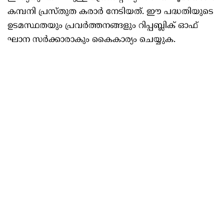
കമ്പനി പ്രസ്തുത കരാർ നേടിയത്. ഈ പദ്ധതിയുടെ
ഉടമസ്ഥതയും പ്രവർത്തനങ്ങളും റിപ്പബ്ലിക് ഓഫ്
ഘാന സർക്കാരാകും കൈകാര്യം ചെയ്യുക.