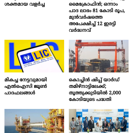
ശക്തമായ വളർച്ച
മൈക്രോഫിൻ; ഒന്നാം
പാദ ലാഭം 81 കോടി രൂപ,
മുൻവർഷത്തെ
അപേക്ഷിച്ച് 12 ഇരട്ടി
വർദ്ധനവ്
മികച്ച നേട്ടവുമായി
കൊച്ചിന്‍ ഷിപ്പ് യാർഡ്
എൽഐസി ജൂൺ
തമിഴ്നാട്ടിലേക്ക്;
പാദഫലങ്ങൾ
തൂത്തുക്കുടിയിൽ 2,000
കോടിയുടെ പദ്ധതി