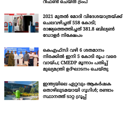
റീഫണ്ട് ചെയ്ത് ട്രംപ്
2021 മുതൽ മോദി വിദേശയാത്രയ്ക്ക്
ചെലവഴിച്ചത് 558 കോടി;
രാജ്യത്തെത്തിച്ചത് 381.8 ബില്യൺ
ഡോളർ നിക്ഷേപം
കെഎഫ്സി വഴി 6 ശതമാനം
നിരക്കിൽ ഇനി 5 കോടി രൂപ വരെ
വായ്പ; CMEDP മൂന്നാം പതിപ്പ്
മുഖ്യമന്ത്രി ഉദ്ഘാടനം ചെയ്തു
ഇന്ത്യയിലെ ഏറ്റവും ആകര്‍ഷക
തൊഴിലുടമയായി ഗൂഗിള്‍; രണ്ടാം
സ്ഥാനത്ത് ടാറ്റ ഗ്രൂപ്പ്