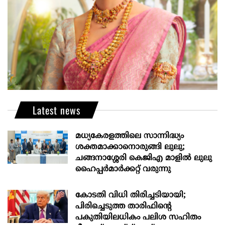
Latest news
മധ്യകേരളത്തിലെ സാന്നിദ്ധ്യം
ശക്തമാക്കാനൊരുങ്ങി ലുലു;
ചങ്ങനാശ്ശേരി കെജിഎ മാളിൽ ലുലു
ഹൈപ്പർമാർക്കറ്റ് വരുന്നു
കോടതി വിധി തിരിച്ചടിയായി;
പിരിച്ചെടുത്ത താരിഫിന്‍റെ
പകുതിയിലധികം പലിശ സഹിതം