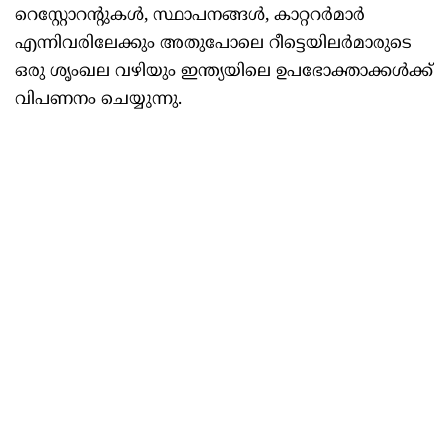
റെസ്റ്റോറന്റുകൾ, സ്ഥാപനങ്ങൾ, കാറ്ററർമാർ
എന്നിവരിലേക്കും അതുപോലെ റീട്ടെയിലർമാരുടെ
ഒരു ശൃംഖല വഴിയും ഇന്ത്യയിലെ ഉപഭോക്താക്കൾക്ക്
വിപണനം ചെയ്യുന്നു.