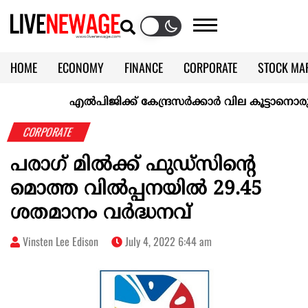
HOME
ECONOMY
FINANCE
CORPORATE
STOCK MA
CALENDAR
KERALA @70
എല്‍പിജിക്ക് കേന്ദ്രസർക്കാർ വില കൂട്ടാനൊരുങ്ങുന്നുവ
CORPORATE
പരാഗ് മിൽക്ക് ഫുഡ്‌സിന്റെ
മൊത്ത വിൽപ്പനയിൽ 29.45
ശതമാനം വർദ്ധനവ്
Vinsten Lee Edison
July 4, 2022 6:44 am