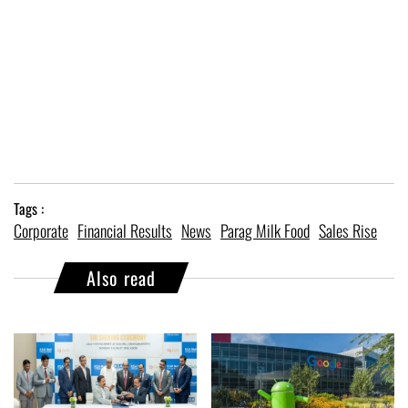
Tags :
Corporate
Financial Results
News
Parag Milk Food
Sales Rise
Also read