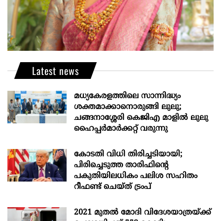
Latest news
മധ്യകേരളത്തിലെ സാന്നിദ്ധ്യം
ശക്തമാക്കാനൊരുങ്ങി ലുലു;
ചങ്ങനാശ്ശേരി കെജിഎ മാളിൽ ലുലു
ഹൈപ്പർമാർക്കറ്റ് വരുന്നു
കോടതി വിധി തിരിച്ചടിയായി;
പിരിച്ചെടുത്ത താരിഫിന്‍റെ
പകുതിയിലധികം പലിശ സഹിതം
റീഫണ്ട് ചെയ്ത് ട്രംപ്
2021 മുതൽ മോദി വിദേശയാത്രയ്ക്ക്