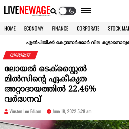
HOME
ECONOMY
FINANCE
CORPORATE
STOCK MA
CALENDAR
KERALA @70
എല്‍പിജിക്ക് കേന്ദ്രസർക്കാർ വില കൂട്ടാനൊരുങ്ങുന്നുവെന
CORPORATE
ലോയൽ ടെക്സ്റ്റൈൽ
മിൽസിന്റെ ഏകീകൃത
അറ്റാദായത്തിൽ 22.46%
വർദ്ധനവ്
Vinsten Lee Edison
June 18, 2022 5:28 am