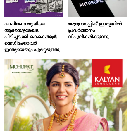
ദക്ഷിണേന്ത്യയിലെ
ആന്ത്രോപ്പിക് ഇന്ത്യയില്‍
ആരോഗ്യമേഖല
പ്രവര്‍ത്തനം
പിടിച്ചടക്കി കെകെആർ;
വിപുലീകരിക്കുന്നു
മെഡിക്കോവർ
ഇന്ത്യയെയും ഏറ്റെടുത്തു