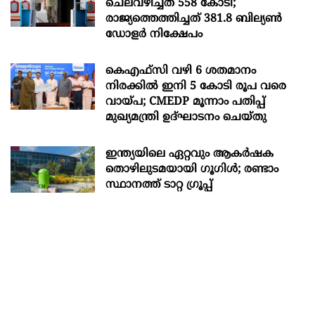
ചെലവഴിച്ചത് 558 കോടി;
രാജ്യത്തെത്തിച്ചത് 381.8 ബില്യൺ
ഡോളർ നിക്ഷേപം
കെഎഫ്സി വഴി 6 ശതമാനം
നിരക്കിൽ ഇനി 5 കോടി രൂപ വരെ
വായ്പ; CMEDP മൂന്നാം പതിപ്പ്
മുഖ്യമന്ത്രി ഉദ്ഘാടനം ചെയ്തു
ഇന്ത്യയിലെ ഏറ്റവും ആകര്‍ഷക
തൊഴിലുടമയായി ഗൂഗിള്‍; രണ്ടാം
സ്ഥാനത്ത് ടാറ്റ ഗ്രൂപ്പ്