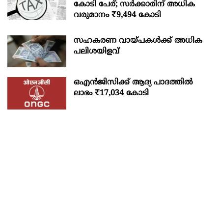
കോടി പേര്; സർക്കാരിന് അധിക
വരുമാനം ₹9,494 കോടി
സഹകരണ വായ്പകള്‍ക്ക് അധിക
പലിശയിളവ്
ഒഎന്‍ജിസിക്ക് ആദ്യ പാദത്തില്‍
ലാഭം ₹17,034 കോടി