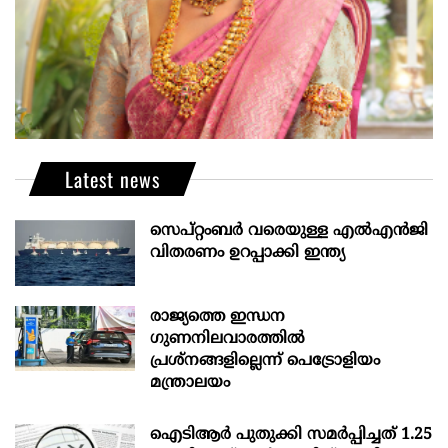
Latest news
സെപ്റ്റംബർ വരെയുള്ള എൽഎൻജി
വിതരണം ഉറപ്പാക്കി ഇന്ത്യ
രാജ്യത്തെ ഇന്ധന
ഗുണനിലവാരത്തില്‍
പ്രശ്‌നങ്ങളില്ലെന്ന് പെട്രോളിയം
മന്ത്രാലയം
ഐടിആര്‍ പുതുക്കി സമർപ്പിച്ചത് 1.25