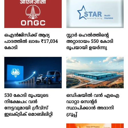
ഒഎന്‍ജിസിക്ക് ആദ്യ
സ്റ്റാർ ഹെൽത്തിന്റെ
പാദത്തില്‍ ലാഭം ₹17,034
അറ്റാദായം 550 കോടി
കോടി
രൂപയായി ഉയർന്നു
530 കോടി രൂപയുടെ
ഒഡിഷയില്‍ വന്‍ എഐ
നിക്ഷേപം: വൻ
ഡാറ്റാ സെന്റര്‍
നേട്ടവുമായി ഗ്രീവ്സ്
സ്ഥാപിക്കാന്‍ അദാനി
ഇലക്ട്രിക് മൊബിലിറ്റി
ഗ്രൂപ്പ്