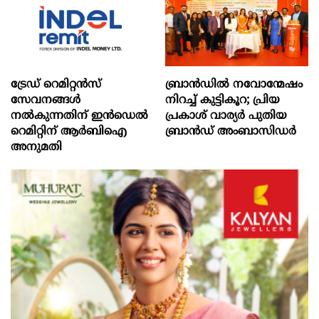
ട്രേഡ് റെമിറ്റന്‍സ്
ബ്രാൻഡിൽ നവോന്മേഷം
സേവനങ്ങള്‍
നിറച്ച് കുട്ടികൂറ; പ്രിയ
നല്‍കുന്നതിന് ഇന്‍ഡെല്‍
പ്രകാശ് വാര്യർ പുതിയ
റെമിറ്റിന് ആര്‍ബിഐ
ബ്രാൻഡ് അംബാസിഡർ
അനുമതി