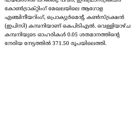
ഫയലിംഗിൽ പറഞ്ഞു. പവർ, ഇൻഫ്രാസ്ട്രക്ചർ
കോൺട്രാക്റ്റിംഗ് മേഖലയിലെ ആഗോള
എഞ്ചിനീയറിംഗ്, പ്രൊക്യുർമെന്റ്, കൺസ്ട്രക്ഷൻ
(ഇപിസി) കമ്പനിയാണ് കെപിടിഎൽ. വെള്ളിയാഴ്ച
കമ്പനിയുടെ ഓഹരികൾ 0.05 ശതമാനത്തിന്റെ
നേരിയ നേട്ടത്തിൽ 371.50 രൂപയിലെത്തി.