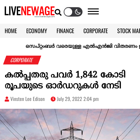
HOME
ECONOMY
FINANCE
CORPORATE
STOCK MA
CALENDAR
KERALA @70
സെപ്റ്റംബർ വരെയുള്ള എൽഎൻജി വിതരണം ഉറപ്പാക്
CORPORATE
കൽപ്പതരു പവർ 1,842 കോടി
രൂപയുടെ ഓർഡറുകൾ നേടി
Vinsten Lee Edison
July 29, 2022 2:04 pm