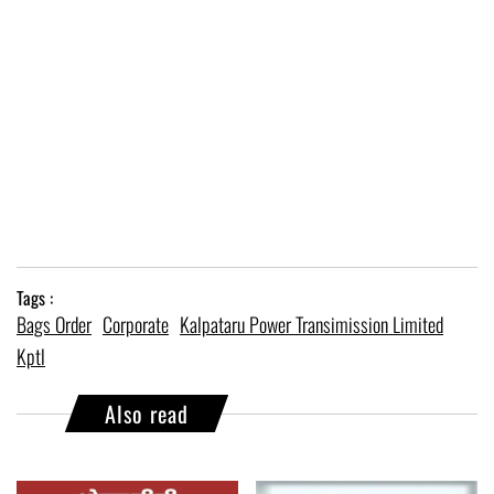
Tags :
Bags Order
Corporate
Kalpataru Power Transimission Limited
Kptl
Also read