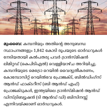
മുംബൈ:
കമ്പനിയും അതിന്റെ അനുബന്ധ
സ്ഥാപനങ്ങളും 1,842 കോടി രൂപയുടെ ഓർഡറുകൾ
നേടിയതായി കൽപതരു പവർ ട്രാൻസ്മിഷൻ
ലിമിറ്റഡ് (കെപിടിഎൽ) വെള്ളിയാഴ്ച അറിയിച്ചു.
കമ്പനിയുടെ മെട്രോ റെയിൽ വൈദ്യുതീകരണം,
കോമ്പോസിറ്റ് റെയിൽവേ പ്രോജക്ട്, ബിൽഡിംഗ്സ്
ആൻഡ് ഫാക്ടറീസ് (ബി ആൻഡ് എഫ്)
പ്രോജക്ടുകൾ, ഇന്ത്യയിലെ ട്രാൻസ്മിഷൻ ആൻഡ്
ഡിസ്ട്രിബ്യൂഷൻ (ടി ആൻഡ് ഡി) ബിസിനസ്സ്
എന്നിവയ്ക്കാണ് ഓർഡറുകൾ.