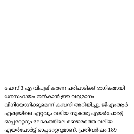
ഫേസ് 3 എ വിപുലീകരണ പരിപാടിക്ക് ഭാഗികമായി
ധനസഹായം നൽകാൻ ഈ വരുമാനം
വിനിയോഗിക്കുമെന്ന് കമ്പനി അറിയിച്ചു. ജിഎംആർ
ഏഷ്യയിലെ ഏറ്റവും വലിയ സ്വകാര്യ എയർപോർട്ട്
ഓപ്പറേറ്ററും ലോകത്തിലെ രണ്ടാമത്തെ വലിയ
എയർപോർട്ട് ഓപ്പറേറ്ററുമാണ്, പ്രതിവർഷം 189