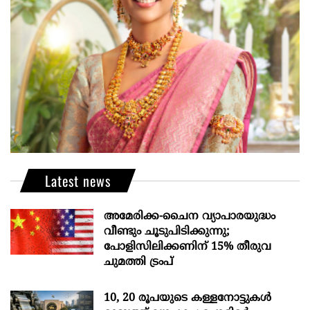
Latest news
അമേരിക്ക-ചൈന വ്യാപാരയുദ്ധം
വീണ്ടും ചൂടുപിടിക്കുന്നു;
പോളിസിലിക്കണിന് 15% തീരുവ
ചുമത്തി ട്രംപ്
10, 20 രൂപയുടെ കള്ളനോട്ടുകൾ