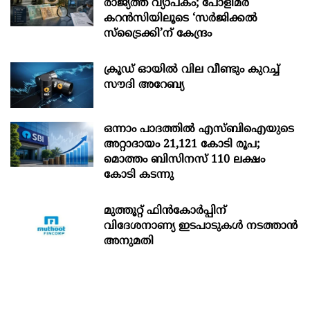
രാജ്യത്ത് വ്യാപകം; പോളിമർ
കറൻസിയിലൂടെ ‘സർജിക്കൽ
സ്ട്രെെക്കി’ന് കേന്ദ്രം
ക്രൂഡ് ഓയിൽ വില വീണ്ടും കുറച്ച്
സൗദി അറേബ്യ
ഒന്നാം പാദത്തിൽ എസ്ബിഐയുടെ
അറ്റാദായം 21,121 കോടി രൂപ;
മൊത്തം ബിസിനസ് 110 ലക്ഷം
കോടി കടന്നു
മുത്തൂറ്റ് ഫിൻകോർപ്പിന്
വിദേശനാണ്യ ഇടപാടുകൾ നടത്താൻ
അനുമതി