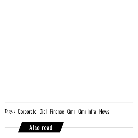
Corporate
Dial
Finance
Gmr
Gmr Infra
News
Tags :
Also read