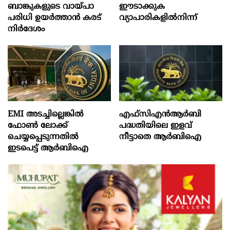
ബാങ്കുകളുടെ വായ്പാ
ഈടാക്കുക
പരിധി ഉയർത്താൻ കരട്
വ്യാപാരികളിൽനിന്ന്
നിർദേശം
EMI അടച്ചില്ലെങ്കിൽ
എഫ്സിഎൻആർബി
ഫോൺ ലോക്ക്
പദ്ധതിയിലെ ഇളവ്
ചെയ്യപ്പെടുന്നതിൽ
നീട്ടാതെ ആർബിഐ
ഇടപെട്ട് ആർബിഐ