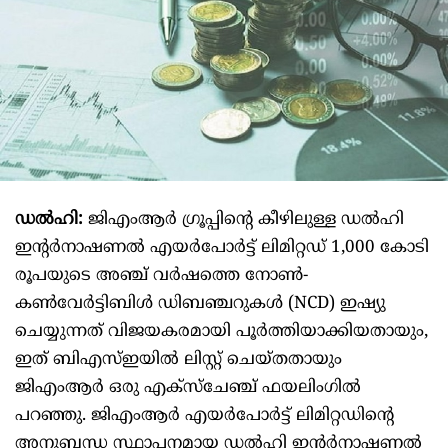
ഡൽഹി:
ജിഎംആർ ഗ്രൂപ്പിന്റെ കീഴിലുള്ള ഡൽഹി
ഇന്റർനാഷണൽ എയർപോർട്ട് ലിമിറ്റഡ് 1,000 കോടി
രൂപയുടെ അഞ്ച് വർഷത്തെ നോൺ-
കൺവേർട്ടിബിൾ ഡിബഞ്ചറുകൾ (NCD) ഇഷ്യു
ചെയ്യുന്നത് വിജയകരമായി പൂർത്തിയാക്കിയതായും,
ഇത് ബിഎസ്ഇയിൽ ലിസ്റ്റ് ചെയ്തതായും
ജിഎംആർ ഒരു എക്സ്ചേഞ്ച് ഫയലിംഗിൽ
പറഞ്ഞു. ജിഎംആർ എയർപോർട്ട് ലിമിറ്റഡിന്റെ
അനുബന്ധ സ്ഥാപനമായ ഡൽഹി ഇന്റർനാഷണൽ