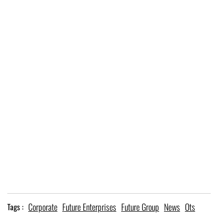
Corporate
Future Enterprises
Future Group
News
Ots
Tags :