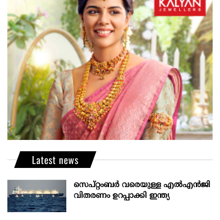
Latest news
സെപ്റ്റംബർ വരെയുള്ള എൽഎൻജി
വിതരണം ഉറപ്പാക്കി ഇന്ത്യ