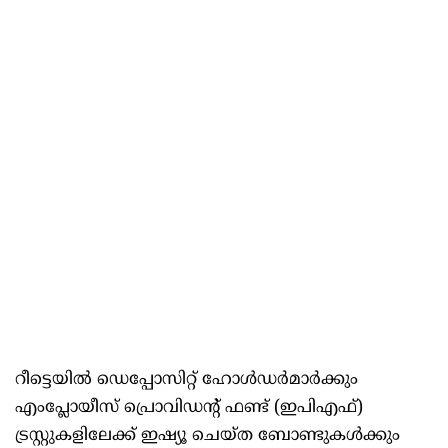
റീട്ടെയിൽ ഡെപ്പോസിറ്റ് ഹോൾഡർമാർക്കും
എംപ്ലോയീസ് പ്രൊവിഡന്റ് ഫണ്ട് (ഇപിഎഫ്)
ട്രസ്റ്റുകളിലേക്ക് ഇഷ്യൂ ചെയ്ത ബോണ്ടുകൾക്കും