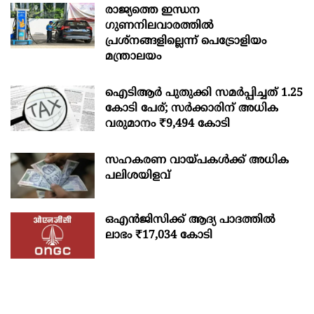
രാജ്യത്തെ ഇന്ധന
ഗുണനിലവാരത്തില്‍
പ്രശ്‌നങ്ങളില്ലെന്ന് പെട്രോളിയം
മന്ത്രാലയം
ഐടിആര്‍ പുതുക്കി സമർപ്പിച്ചത് 1.25
കോടി പേര്; സർക്കാരിന് അധിക
വരുമാനം ₹9,494 കോടി
സഹകരണ വായ്പകള്‍ക്ക് അധിക
പലിശയിളവ്
ഒഎന്‍ജിസിക്ക് ആദ്യ പാദത്തില്‍
ലാഭം ₹17,034 കോടി