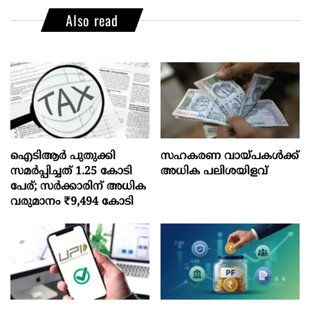
Also read
ഐടിആര്‍ പുതുക്കി
സഹകരണ വായ്പകള്‍ക്ക്
സമർപ്പിച്ചത് 1.25 കോടി
അധിക പലിശയിളവ്
പേര്; സർക്കാരിന് അധിക
വരുമാനം ₹9,494 കോടി