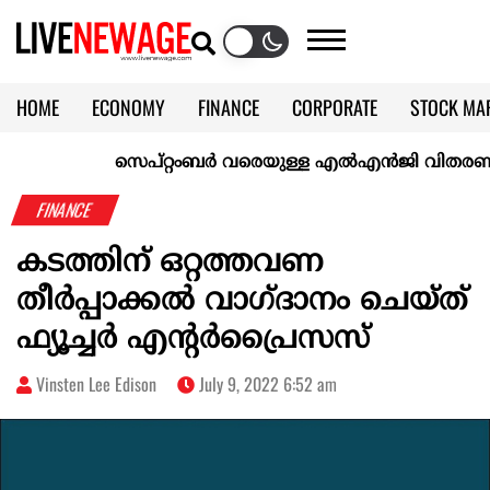
HOME
ECONOMY
FINANCE
CORPORATE
STOCK MA
CALENDAR
KERALA @70
സെപ്റ്റംബർ വരെയുള്ള എൽഎൻജി വിതരണം ഉറപ്പാക
FINANCE
കടത്തിന് ഒറ്റത്തവണ
തീർപ്പാക്കൽ വാഗ്ദാനം ചെയ്ത്
ഫ്യൂച്ചർ എന്റർപ്രൈസസ്
Vinsten Lee Edison
July 9, 2022 6:52 am