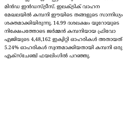
മിൻഡ ഇൻഡസ്ട്രീസ്. ഇലക്ട്രിക് വാഹന
മേഖലയിൽ കമ്പനി ഈയിടെ തങ്ങളുടെ സാന്നിധ്യം
ശക്തമാക്കിയിരുന്നു. 14.99 ദശലക്ഷം യൂറോയുടെ
നിക്ഷേപത്തോടെ ജർമ്മൻ കമ്പനിയായ ഫ്രിവോ
എജിയുടെ 4,48,162 ഇക്വിറ്റി ഓഹരികൾ അതായത്
5.24% ഓഹരികൾ സ്വന്തമാക്കിയതായി കമ്പനി ഒരു
എക്സ്ചേഞ്ച് ഫയലിംഗിൽ പറഞ്ഞു.