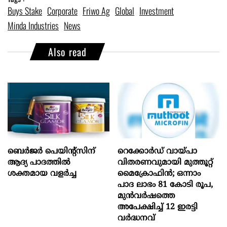
Buys Stake
Corporate
Friwo Ag
Global
Investment
Minda Industries
News
Also read
ബെർജർ പെയിന്റ്സിന്
റെക്കോർഡ് വായ്പാ
ആദ്യ പാദത്തിൽ
വിതരണവുമായി മുത്തൂറ്റ്
ശക്തമായ വളർച്ച
മൈക്രോഫിൻ; ഒന്നാം
പാദ ലാഭം 81 കോടി രൂപ,
മുൻവർഷത്തെ
അപേക്ഷിച്ച് 12 ഇരട്ടി
വർദ്ധനവ്