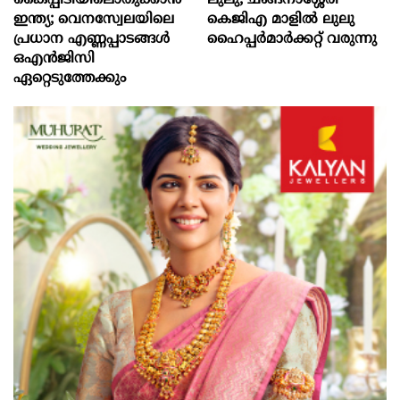
കൈപ്പിടിയിലൊതുക്കാന്‍
ലുലു; ചങ്ങനാശ്ശേരി
ഇന്ത്യ; വെനസ്വേലയിലെ
കെജിഎ മാളിൽ ലുലു
പ്രധാന എണ്ണപ്പാടങ്ങള്‍
ഹൈപ്പർമാർക്കറ്റ് വരുന്നു
ഒഎന്‍ജിസി
ഏറ്റെടുത്തേക്കും