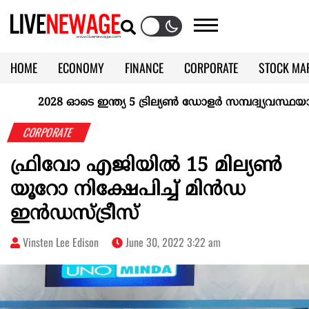
HOME
ECONOMY
FINANCE
CORPORATE
STOCK MA
CALENDAR
KERALA @70
2028 ഓടെ ഇന്ത്യ 5 ട്രില്യണ്‍ ഡോളര്‍ സമ്പദ്വ്യവസ്ഥയാകുമ
CORPORATE
ഫ്രിവോ എജിയിൽ 15 മില്യൺ
യൂറോ നിക്ഷേപിച്ച് മിൻഡ
ഇൻഡസ്ട്രീസ്
Vinsten Lee Edison
June 30, 2022 3:22 am