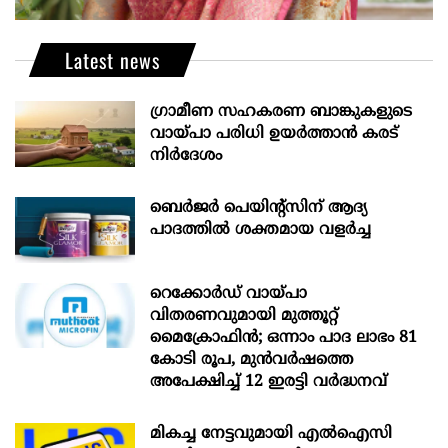
Latest news
ഗ്രാമീണ സഹകരണ ബാങ്കുകളുടെ
വായ്പാ പരിധി ഉയർത്താൻ കരട്
നിർദേശം
ബെർജർ പെയിന്റ്സിന് ആദ്യ
പാദത്തിൽ ശക്തമായ വളർച്ച
റെക്കോർഡ് വായ്പാ
വിതരണവുമായി മുത്തൂറ്റ്
മൈക്രോഫിൻ; ഒന്നാം പാദ ലാഭം 81
കോടി രൂപ, മുൻവർഷത്തെ
അപേക്ഷിച്ച് 12 ഇരട്ടി വർദ്ധനവ്
മികച്ച നേട്ടവുമായി എൽഐസി