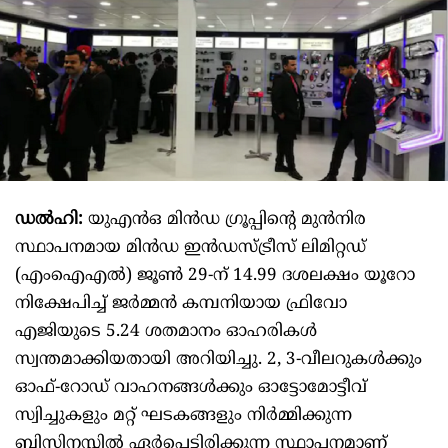
ഡൽഹി:
യുഎൻഒ മിൻഡ ഗ്രൂപ്പിന്റെ മുൻനിര
സ്ഥാപനമായ മിൻഡ ഇൻഡസ്ട്രീസ് ലിമിറ്റഡ്
(എംഐഎൽ) ജൂൺ 29-ന് 14.99 ദശലക്ഷം യൂറോ
നിക്ഷേപിച്ച് ജർമ്മൻ കമ്പനിയായ ഫ്രിവോ
എജിയുടെ 5.24 ശതമാനം ഓഹരികൾ
സ്വന്തമാക്കിയതായി അറിയിച്ചു. 2, 3-വീലറുകൾക്കും
ഓഫ്-റോഡ് വാഹനങ്ങൾക്കും ഓട്ടോമോട്ടീവ്
സ്വിച്ചുകളും മറ്റ് ഘടകങ്ങളും നിർമ്മിക്കുന്ന
ബിസിനസ്സിൽ ഏർപ്പെട്ടിരിക്കുന്ന സ്ഥാപനമാണ്