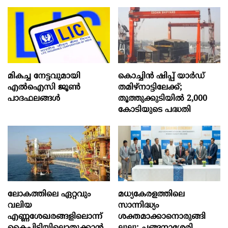
മികച്ച നേട്ടവുമായി
കൊച്ചിന്‍ ഷിപ്പ് യാർഡ്
എൽഐസി ജൂൺ
തമിഴ്നാട്ടിലേക്ക്;
പാദഫലങ്ങൾ
തൂത്തുക്കുടിയിൽ 2,000
കോടിയുടെ പദ്ധതി
ലോകത്തിലെ ഏറ്റവും
മധ്യകേരളത്തിലെ
വലിയ
സാന്നിദ്ധ്യം
എണ്ണശേഖരങ്ങളിലൊന്ന്
ശക്തമാക്കാനൊരുങ്ങി