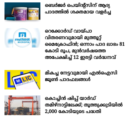
ബെർജർ പെയിന്റ്സിന് ആദ്യ
പാദത്തിൽ ശക്തമായ വളർച്ച
റെക്കോർഡ് വായ്പാ
വിതരണവുമായി മുത്തൂറ്റ്
മൈക്രോഫിൻ; ഒന്നാം പാദ ലാഭം 81
കോടി രൂപ, മുൻവർഷത്തെ
അപേക്ഷിച്ച് 12 ഇരട്ടി വർദ്ധനവ്
മികച്ച നേട്ടവുമായി എൽഐസി
ജൂൺ പാദഫലങ്ങൾ
കൊച്ചിന്‍ ഷിപ്പ് യാർഡ്
തമിഴ്നാട്ടിലേക്ക്; തൂത്തുക്കുടിയിൽ
2,000 കോടിയുടെ പദ്ധതി