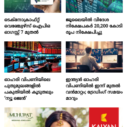
ടെക്‌നോക്രാഫ്‌റ്റ്‌
ജൂലൈയില്‍ വിദേശ
വെഞ്ച്വേഴ്‌സ്‌ ഐപിഒ
നിക്ഷേപകര്‍ 20,200 കോടി
ഓഗസ്റ്റ്‌ 7 മുതല്‍
രൂപ നിക്ഷേപിച്ചു
ഓഹരി വിപണിയിലെ
ഇന്ത്യൻ ഓഹരി
പുതുമുഖങ്ങളിൽ
വിപണിയിൽ ഇന്ന് മുതൽ
പകുതിയിൽ കൂടുതലും
വൻമാറ്റം; ട്രേഡിംഗ് സമയം
‘ന്യൂ ജെൻ’
മാറും