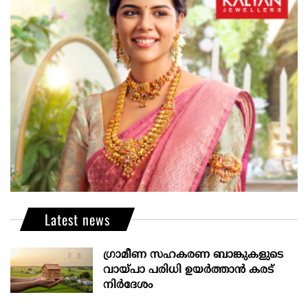
Latest news
ഗ്രാമീണ സഹകരണ ബാങ്കുകളുടെ
വായ്പാ പരിധി ഉയർത്താൻ കരട്
നിർദേശം