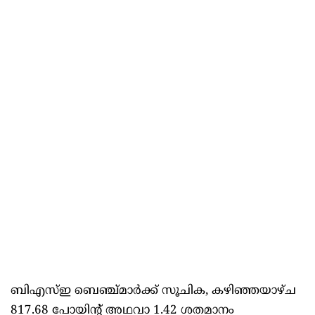
ബിഎസ്ഇ ബെഞ്ച്മാര്‍ക്ക് സൂചിക, കഴിഞ്ഞയാഴ്ച
817.68 പോയിന്റ് അഥവാ 1.42 ശതമാനം